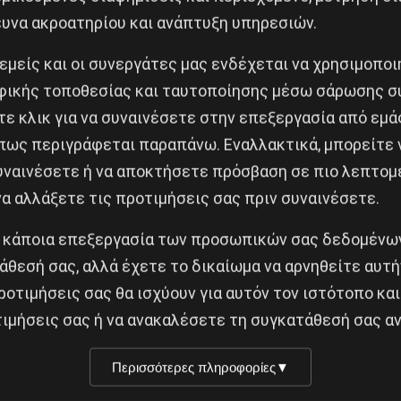
ευνα ακροατηρίου και ανάπτυξη υπηρεσιών.
 εμείς και οι συνεργάτες μας ενδέχεται να χρησιμοπο
ικής τοποθεσίας και ταυτοποίησης μέσω σάρωσης σ
Κοινοποίησε το:
ε κλικ για να συναινέσετε στην επεξεργασία από εμά
πως περιγράφεται παραπάνω. Εναλλακτικά, μπορείτε ν
συναινέσετε ή να αποκτήσετε πρόσβαση σε πιο λεπτομ
ύ” Σεργκέι Κάμενεφ;
α αλλάξετε τις προτιμήσεις σας πριν συναινέσετε.
 κάποια επεξεργασία των προσωπικών σας δεδομένων
Δημοφιλή Άρθρα
άθεσή σας, αλλά έχετε το δικαίωμα να αρνηθείτε αυτή
ροτιμήσεις σας θα ισχύουν για αυτόν τον ιστότοπο και
ιμήσεις σας ή να ανακαλέσετε τη συγκατάθεσή σας αν
Διδάκτορας μαθηματικώ
σταση της 19 Ιουλίου
Παρίσι ο Αλέξανδρος
ην Iσπανία
Περισσότερες πληροφορίες
▼
Γιωτόπουλος