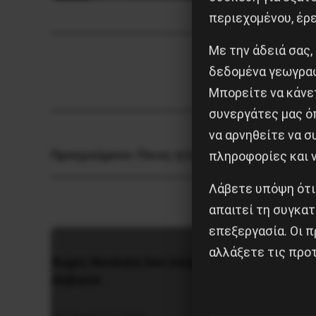
περιεχομένου, έρ
Με την άδειά σας,
δεδομένα γεωγραφ
Μπορείτε να κάνετ
συνεργάτες μας ό
να αρνηθείτε να 
Προηγούμενο:
Ποιος ήταν ο “εχθρός του λαο
πληροφορίες και ν
Λάβετε υπόψη ότι
απαιτεί τη συγκατ
επεξεργασία. Οι π
αλλάξετε τις προτ
Χωρίς Νεολαία δεν υπάρχει
Η Eπανά
Αλβανία
1936 στ