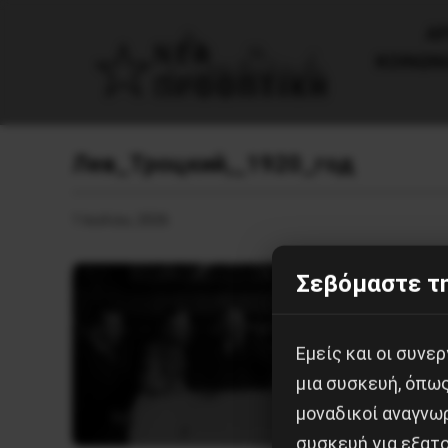
AΡ
ΚΟΙΝΩΝ
Лев_Троцкий,_1920_год
1 Ιουλίου, 2026
Σεβόμαστε τη
Εμείς και οι συν
μια συσκευή, όπω
μοναδικοί αναγνω
συσκευή για εξατο