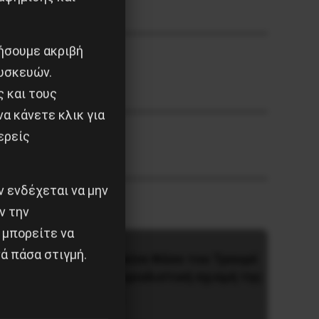
ιήσουμε ακριβή
υσκευών.
ς και τους
α κάνετε κλικ για
ερείς
 ενδέχεται να μην
ν την
 μπορείτε να
ά πάσα στιγμή.
ν στο
Η Μπουρκίνα Φάσο του Τραορέ
αντι-ιμπεριαλιστική σχισμή της
ιστορίας