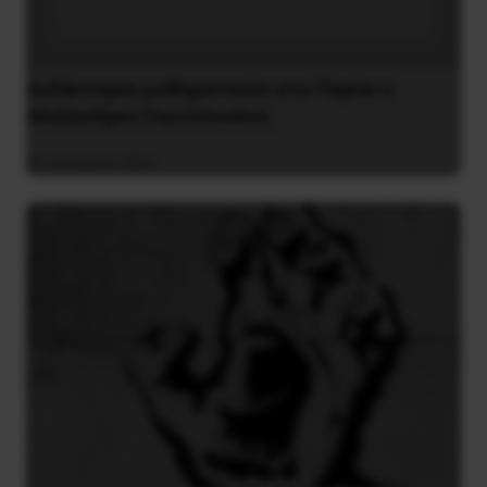
Διδάκτορας μαθηματικών στο Παρίσι ο
Αλέξανδρος Γιωτόπουλος
16 Ιουλίου 2021