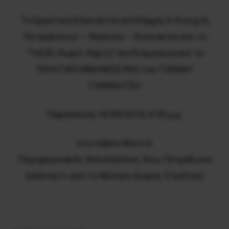
To Eργατικό Επαναστατικό Κόμμα, Η Ανοιχτή
Πετραλώνων – Θησείου – Κουκακίου και το
“Ταξίδι Χωρίς Χάρτη” συνδιοργανώνουν το
ΠΟΛΙΤΙΚΟ ΜΝΗΜΟΣΥΝΟ του ΓΙΑΝΝΗ
ΓΙΑΝΝΑΤΣΗ
Παρασκευή 16/09/2016, 6:30 μ.μ.
στο πάρκο Βουτιέ
Περιφερειακός Φιλοπάππου, Άνω Πετράλωνα
(απέναντι από το θέατρο Δώρας Στράτου)