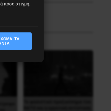
ά πάσα στιγμή.
ΧΟΜΑΙ ΤΑ
ΑΝΤΑ
Το φασιστικό πραξικόπημα του
ντροφο
ΝΑΤΟ και η εργατική αντίσταση
ου