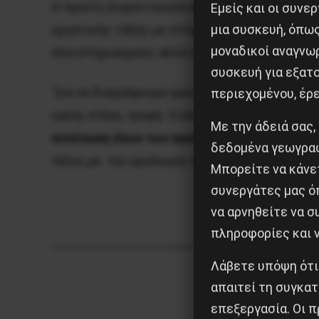
Η πρώτη συγκέντρωση και πορεία είναι το εν
Εμείς και οι συν
μια συσκευή, όπω
εργατικής τάξης με στόχο την ένωσή της, τη
μοναδικοί αναγνω
πλειστηριασμούς αλλά όπως αναφέρει η ανα
συσκευή για εξατο
“για να διαγράψουμε εμείς τα «χρέη» μας προς 
περιεχομένου, έρ
υγεία, στέγη, τροφή. Ο έλεγχος της Ζωής στα 
Με την άδειά σας,
συνένωση όλων των αγώνων σε μια πανελλα
δεδομένα γεωγραφ
τέλος με την οργάνωση της επανάστασης των 
Μπορείτε να κάνετ
συνεργάτες μας ό
να αρνηθείτε να 
πληροφορίες και ν
Λάβετε υπόψη ότι
απαιτεί τη συγκατ
επεξεργασία. Οι π