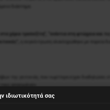
μενο διάστημα.
 στα χέρια τραπεζίτη”, “ενάντια στη φτώχεια και τ
ειτονιές”,
η συγκέντρωση ολοκληρώθηκε με πορεία δι
βων της γειτονιάς, που νωρίτερα είχαν διαδηλώσει 
 τους απασχολούν.
ν ιδιωτικότητά σας