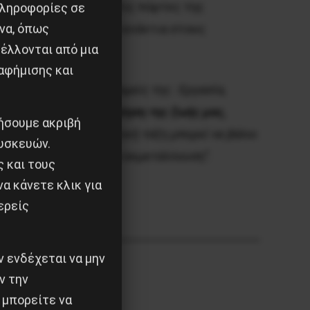
τας” και ανοίγοντας τις πόρτες της
πληροφορίες σε
να, όπως
ι τον αγώνα όχι μόνο ενάντια στους
έλλονται από μια
αφήμισης και
ώνες σε όλους τους τομείς της : Εργασία,
εις ενάντια στην εκποίηση της ζωής μας,
ιήσουμε ακριβή
αλισμού… μόνο η εργατική τάξη μπορεί να βάλει
υσκευών.
ελευθερωμένη από την εκμετάλλευση”.
ς και τους
α κάνετε κλικ για
ερείς
 ενδέχεται να μην
ν την
 μπορείτε να