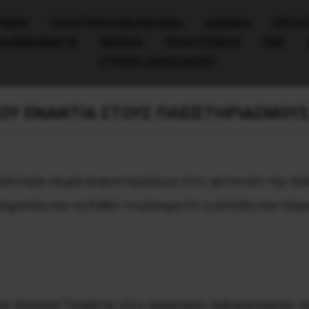
ΧΙΚΗ
ΠΟΛΙΤΙΚΉ/ΟΙΚΟΝΟΜΊΑ
ΔΙΕΘΝΗ
ΕΡΓΑΤ
ΙΑ/ΚΙΝΗΜΑΤΑ
ΘΕΩΡΙΑ
ΠΟΛΙΤΙΣΜΟΣ
ΕΕΚ
OTHER LANGUAGES
ΛΟΥ ΕΝΑΝΤΙΑ ΣΤΟΥΣ ΠΛΕΙΣΤΗΡΙΑΣΜΟΥΣ,
ξεκίνησε σειρά συγκεντρώσεων στις γειτονιές της πό
νημονίου και να δοθεί το μήνυμα ότι η ελπίδα που πέρα
 πλατεία Τσιγάντε, στις εργατικές πολυκατοικίες τη