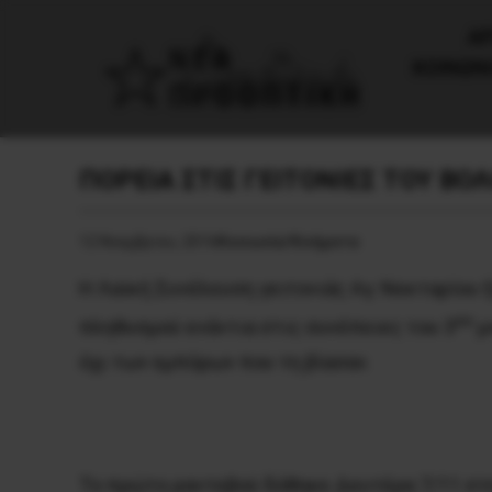
AΡ
ΚΟΙΝΩΝ
ΠΟΡΕΙΑ ΣΤΙΣ ΓΕΙΤΟΝΙΕΣ ΤΟΥ ΒΟ
12 Νοεμβρίου, 2016
Κοινωνία/Κινήματα
Η Λαϊκή Συνέλευση γειτονιάς Αγ. Νεκταρίου 
ου
πληθυσμού ενάντια στις συνέπειες του 3
μ
όχι των εμπόρων που τη βίασαν.
Το πρώτο ραντεβού δόθηκε Δευτέρα 7/11 στην