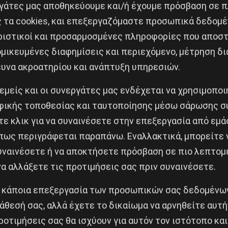
αρκτήριο ραντεβού στις γειτονιές του Βόλου, “χτυπών
εργάτες μας αποθηκεύουμε και/ή έχουμε πρόσβαση σε 
ς τα cookies, και επεξεργαζόμαστε προσωπικά δεδομέ
 συλλογικοποίηση, την ενημέρωση, την κινητοποίηση κα
ριστικοί και προσαρμοσμένες πληροφορίες που αποστ
κοίνωση της συνέλευσης:
μικευμένες διαφημίσεις και περιεχόμενο, μέτρηση δι
το κεφάλαιο δίνοντας οι ίδιοι ελπίδα στη ζωή μας με αγ
ευνα ακροατηρίου και ανάπτυξη υπηρεσιών.
δικά μας χέρια.
Οργάνωση σε όλες τις γειτονιές και πόλ
 εμείς και οι συνεργάτες μας ενδέχεται να χρησιμοπο
δική σύσκεψη
για να μπει ένα τέλος στη φρίκη του καπιτ
ικής τοποθεσίας και ταυτοποίησης μέσω σάρωσης σ
φτωχών και των αποκλεισμένων για μια ζωή πλήρως απ
ε κλικ για να συναινέσετε στην επεξεργασία από εμά
πως περιγράφεται παραπάνω. Εναλλακτικά, μπορείτε ν
συναινέσετε ή να αποκτήσετε πρόσβαση σε πιο λεπτομ
α αλλάξετε τις προτιμήσεις σας πριν συναινέσετε.
 κάποια επεξεργασία των προσωπικών σας δεδομένων
Κοινοποίησε το:
άθεσή σας, αλλά έχετε το δικαίωμα να αρνηθείτε αυτή
ροτιμήσεις σας θα ισχύουν για αυτόν τον ιστότοπο και