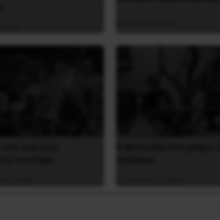
ς
26 Ιουλίου 2026
υ 2025
ο νέο πολιτικό
Η Φινλανδία στο ρυθμό 
στο του Ράμα
πολέμου
ύστου 2026
3 Αυγούστου 2026