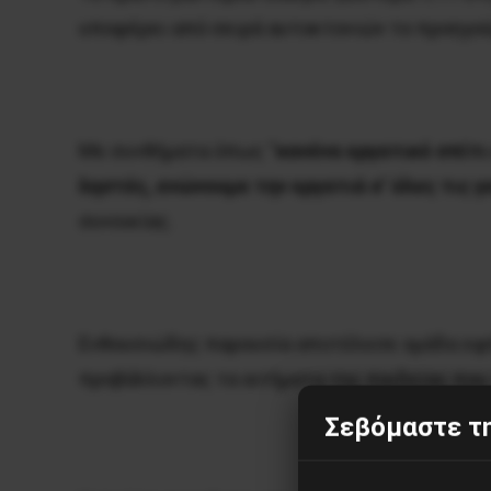
υποφέρει από σειρά αυτοκτονιών το προηγού
Με συνθήματα όπως “
κανένα εργατικό σπίτι
ληστές, ενώνουμε την εργατιά σ’ όλες τις γ
συνοικίας.
Ενθουσιώδης παρουσία αποτέλεσε ομάδα εφή
προβάλλοντας τα αιτήματα της παιδείας που
Σεβόμαστε τη