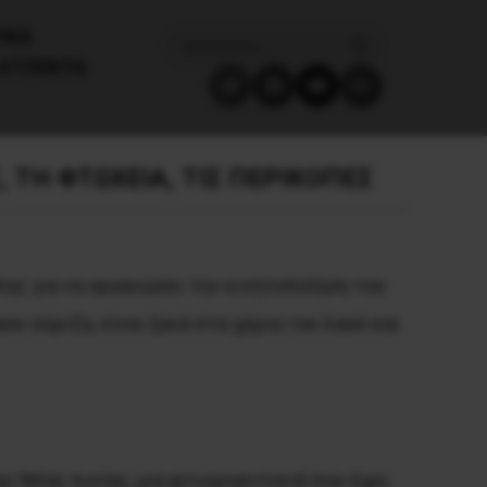
ΙΚΑ
ΑΤΖΈΝΤΑ
 ΤΗ ΦΤΩΧΕΙΑ, ΤΙΣ ΠΕΡΙΚΟΠΕΣ
λης για να οργανώσει την κινητοποίηση του
σε σύριζα, είναι ξανά στα χέρια του λαού και
ς Νέας Ιωνίας, μια φτωχογειτονιά που έχει