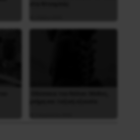
στο Ντονμπάς
3 Μαΐου 2025
του
Οδύσσεια του Νόλαν: Μύθος,
μνήμη και ταξική εξουσία
3 Αυγούστου 2026