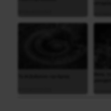
ιστορία
5 Αυγούστου 2026
26 Μαΐο
Besa, τ
Το ΑΙ βαθαίνει την Κρίση
μανιφέ
4 Αυγούστου 2026
5 Αυγο