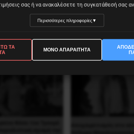
ιμήσεις σας ή να ανακαλέσετε τη συγκατάθεσή σας αν
Περισσότερες πληροφορίες
▼
 1956
ΤΕΧΝΕΙΟ ΤΟ 1973
Δημοφιλή Άρθρα
ΤΩ ΤΑ
ΑΠΟΔΕ
ΜΟΝΟ ΑΠΑΡΑΙΤΗΤΑ
ΤΑ
Π
ρκίνα Φάσο του Τραορέ
Αποχαιρετισμός στο σύ
περιαλιστική σχισμή της
Θόδωρο Μεγαλοοικονόμ