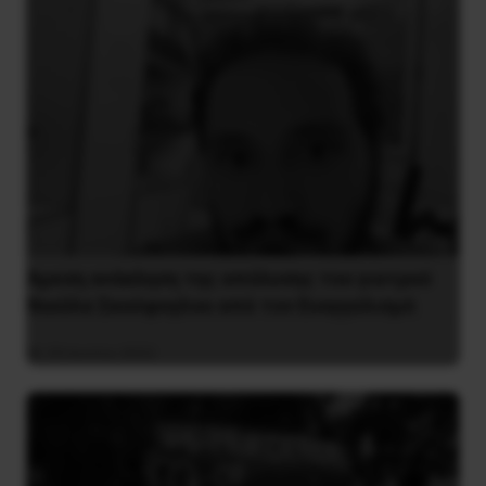
Άμεση ανάκληση της απόλυσης του γιατρού
Νικόλα Σκούφογλου από τον Ευαγγελισμό
29 Ιουνίου 2022