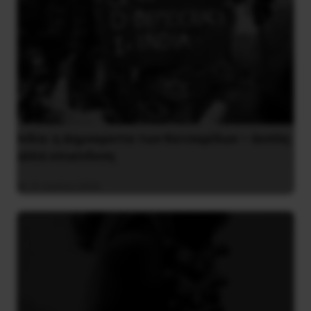
Ινδία: η Δημοκρατία των Κατσαρίδων – άοπλη
αλλά επικίνδυνη
31 Ιουλίου 2026