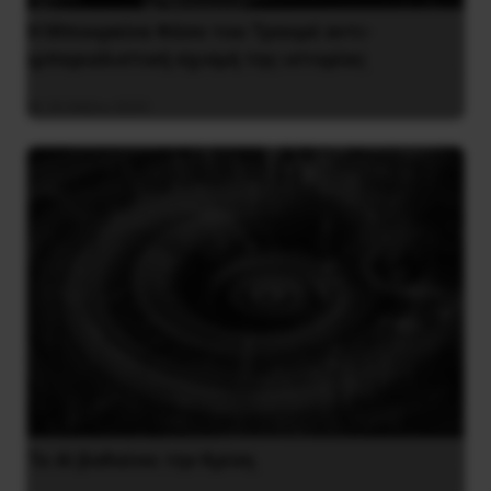
Η Μπουρκίνα Φάσο του Τραορέ αντι-
ιμπεριαλιστική σχισμή της ιστορίας
26 Μαΐου 2025
Το ΑΙ βαθαίνει την Κρίση