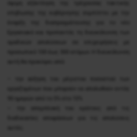
όψιμη εξάντληση της τρέχουσας τακτικής
επιβίωσης της κυβέρνησης συμπίπτει με την
έναρξη της διαπραγμάτευσης για το νέο
Εργασιακό και προπαντός τη διευκόλυνση των
ομαδικών απολύσεων σε επιχειρήσεις με
προσωπικό 100 έως 300 ατόμων. Η διευκόλυνση
αυτή θα προκύψει από:
– την αύξηση του μέγιστου ποσοστού των
εργαζομένων που μπορούν να απολυθούν εντός
90 ημερών από το 5% στο 10%
– την απεμπλοκή του κράτους από τις
διαδικασίες αποφάσεων για τις απολύσεις
αυτές.