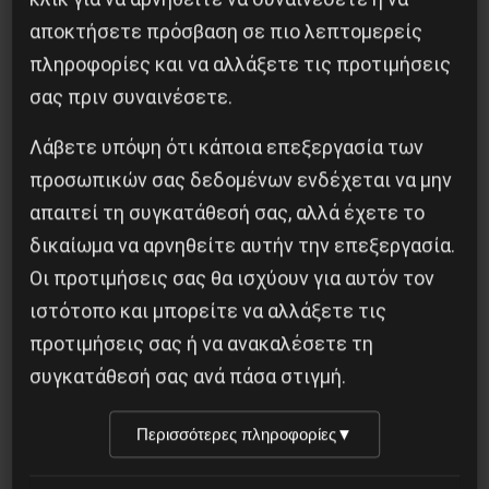
αποκτήσετε πρόσβαση σε πιο λεπτομερείς
πληροφορίες και να αλλάξετε τις προτιμήσεις
σας πριν συναινέσετε.
Προηγούμενο:
ΣΤΟ ΤΜΗΜΑ ΤΖΟΥΝΤΟ ΤΟΥ
ΗΡΑΚΛΗ ΜΙΛΟΥΝ ΣΤΑ ΙΣΙΑ ΕΝΑΝΤΙΑ ΣΤΟ
Λάβετε υπόψη ότι κάποια επεξεργασία των
ΡΑΤΣΙΣΜΟ
προσωπικών σας δεδομένων ενδέχεται να μην
Επόμενο:
ΕΡΓΑΤΙΚΟ ΚΟΜΜΑ Μ.ΒΡΕΤΑΝΙΑΣ:
απαιτεί τη συγκατάθεσή σας, αλλά έχετε το
METΩΠIKH PHΞH ΚΟΡΜΠΙΝ ΚΑΙ ΔEΞIAΣ
δικαίωμα να αρνηθείτε αυτήν την επεξεργασία.
ΠTEPYΓAΣ
Οι προτιμήσεις σας θα ισχύουν για αυτόν τον
ιστότοπο και μπορείτε να αλλάξετε τις
Δημοφιλή Άρθρα
προτιμήσεις σας ή να ανακαλέσετε τη
συγκατάθεσή σας ανά πάσα στιγμή.
Περισσότερες πληροφορίες
▼