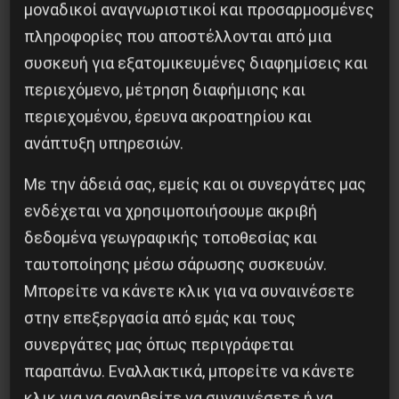
όσες μεγάλες επιχειρήσεις χρωστούν στο
μοναδικοί αναγνωριστικοί και προσαρμοσμένες
Δημόσιο, χωρίς αποζημίωση, να προσλάβουν νέο
πληροφορίες που αποστέλλονται από μια
κόσμο, να μπουν κάτω από εργατικό έλεγχο και
συσκευή για εξατομικευμένες διαφημίσεις και
να παράγουν φθηνά προϊόντα για το λαό.
περιεχόμενο, μέτρηση διαφήμισης και
περιεχομένου, έρευνα ακροατηρίου και
Δεν θέλουμε απλώς πάγωμα των χρεών προς τα
ανάπτυξη υπηρεσιών.
ταμεία, θέλουμε άμεση διαγραφή τους για τους
Με την άδειά σας, εμείς και οι συνεργάτες μας
φτωχούς επαγγελματίες και κατασχέσεις
ενδέχεται να χρησιμοποιήσουμε ακριβή
στους μεγαλοοφειλέτες του ΙΚΑ.
δεδομένα γεωγραφικής τοποθεσίας και
ταυτοποίησης μέσω σάρωσης συσκευών.
Δ .Κ.
Μπορείτε να κάνετε κλικ για να συναινέσετε
στην επεξεργασία από εμάς και τους
συνεργάτες μας όπως περιγράφεται
παραπάνω. Εναλλακτικά, μπορείτε να κάνετε
Κοινοποίησε το:
κλικ για να αρνηθείτε να συναινέσετε ή να