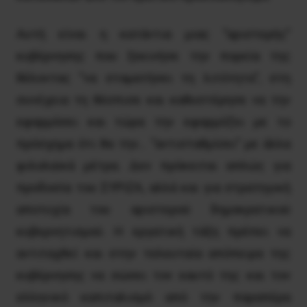
Αυτή είναι η κατάντια μιας “αριστερής”
κυβέρνησης που ξεκινήσε την πορεία της
θέλοντας “να σταματήσει τη λιτότητα”, στη
συνέχεια τη θέσπισε και καθυστέρησε να την
εφαρμόσει και τώρα την εφαρμόζει με το
πρόσχημα ότι θα την… “αντισταθμίσει” με άλλα
φιλολαϊκά μέτρα. Δεν πρόκειται απλώς για
προδοσία του ΣΥΡΙΖΑ, αλλά και για στρατηγική
αποτυχία του αριστερού δημοκρατικού
κυβερνητισμού. Η εργατική τάξη πρέπει να
αντιταχθεί και στην τελευταία απόπειρα της
κυβέρνησης να σώσει τον εαυτό της και τον
ελληνικό καπιταλισμό από την παραπέρα