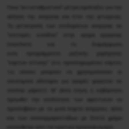
Ποια “αντισταθμιστικά” μέτρα σχεδιάζει για την
αύξηση της ανεργίας και έτσι της φτώχειας;
Τη μετατροπή των επιδομάτων ανεργίας σε
“επιταγές εισόδου” στην αγορά εργασίας
(vouchers) και τη διαμόρφωση
ενός προγράμματος μαζικής χορήγησης
“καρτών σίτισης” (σ.σ. προπληρωμένες κάρτες
τις οποίες μπορούν να χρησιμοποιούν οι
οικονομικά αδύναμοι για αγορές φαγητού σε
σούπερ μάρκετ). Μ’ άλλα λόγια, η κυβέρνηση
προωθεί την επιδότηση των αφεντικών να
προσλάβουν με τα μισά λεφτά ανέργους, αλλά
και των σουπερμαρκετάδων με ζεστό χρήμα
κατευθείαν από τον κρατικό προϋπολογισμό.