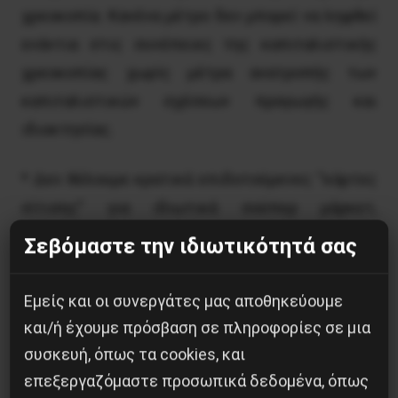
χρεοκοπία. Κανένα μέτρο δεν μπορεί να ληφθεί
ενάντια στις συνέπειες της καπιταλιστικής
χρεοκοπίας χωρίς μέτρα ανατροπής των
καπιταλιστικών σχέσεων πραγωγής και
ιδιοκτησίας.
* Δεν θέλουμε κρατικά επιδοτούμενες “κάρτες
σίτισης” για ιδιωτικά σούπερ μάρκετ,
θέλουμε κρατικά σούπερ μάρκετ με φθηνά
Σεβόμαστε την ιδιωτικότητά σας
προϊόντα για τους εργαζομένους και δωρεάν
προϊόντα για τους ανέργους.
Εμείς και οι συνεργάτες μας αποθηκεύουμε
και/ή έχουμε πρόσβαση σε πληροφορίες σε μια
Δεν θέλουμε επιταγές εισόδου στην αγορά
συσκευή, όπως τα cookies, και
εργασίας, θέλουμε να κρατικοποιηθούν άμεσα
επεξεργαζόμαστε προσωπικά δεδομένα, όπως