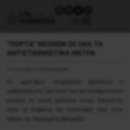
“ΠΟΡΤΑ” ΘΕΣΜΩΝ ΣΕ ΟΛΑ ΤΑ
ΑΝΤΙΣΤΑΘΜΙΣΤΙΚΑ ΜΕΤΡΑ
21 Σεπτεμβρίου, 2016
Οικονομία
Σε άρον-άρον υποχώρηση βρίσκεται η
κυβέρνηση στο “μέτωπο” των αντισταθμιστικών
μέτρων τα οποία πρότεινε στους δανειστές
κατά τη διάρκεια της επίσκεψής τους στην
Αθήνα την περασμένη εβδομάδα.