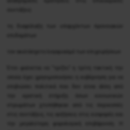
αναδρομικές κρατήσεις στις επικουρικές
συντάξεις
τη διαφύλαξη των υπαρχόντων προνοιακών
επιδομάτων
τον ακατάσχετο λογαριασμό των επιχειρήσεων
Έτσι φαίνεται να “τρίζει” η τρίτη τακτική την
οποία έχει χρησιμοποιήσει η κυβέρνηση για να
επιβιώσει πολιτικά που δεν είναι άλλη από
την κρατική στήριξη όσων κοινωνικών
στρωμάτων χτυπήθηκαν από τις περικοπές
στις συντάξεις, τις αυξήσεις στις εισφορές και
την μεγαλύτερη φορολογική επιβάρυνση. Η