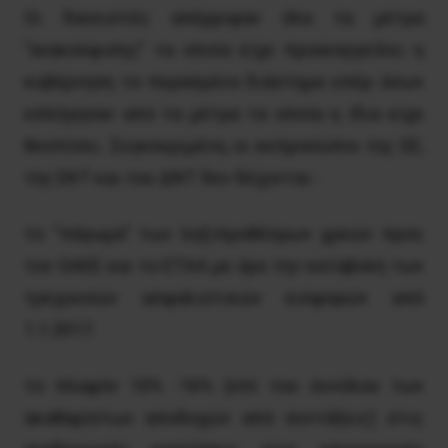
Οι δανειστές απέρριψαν όλα τα μέτρα
“ανακούφισης” τα οποία είχε προαναγγείλει η
κυβέρνηση το περασμένο διάστημα υπέρ όσων
επλήγησαν από τα μέτρα τα οποία η ίδια είχε
θεσπίσει. Συγκεκριμένα, οι εκπροσώποι της ΕΕ,
της ΕΚΤ και του ΔΝΤ δεν δέχονται :
το “πάγωμα” των ληξιπροθέσμων χρεών προς
τον ΟΑΕΕ και το ΕΤΑΑ με όρο την καταβολή των
τρεχουσών ασφαλιστικών εισφορών από
1.1.2017.
το πλαφόν 10% -16% (επί του συνόλου των
ακαθαρίστων αποδοχών από συντάξεις) στις