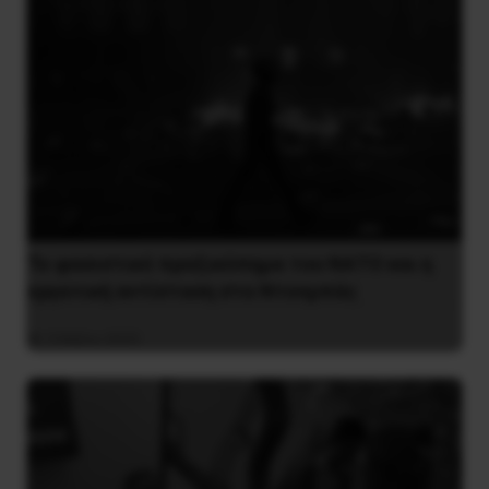
Το φασιστικό πραξικόπημα του ΝΑΤΟ και η
εργατική αντίσταση στο Ντονμπάς
3 Μαΐου 2025