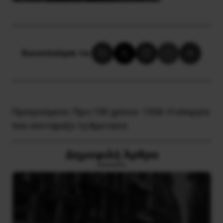
Κοινοποίησε το:
Προηγούμενο:
Πριν 100 χρόνια -1926: Η απεργία
που συντάραξε τη Βρετανία
Δημοφιλή Άρθρα