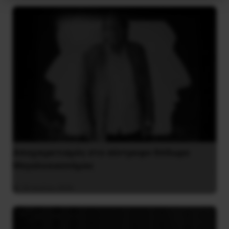
Αποχαιρετισμός στο σύντροφο Θόδωρο
Μεγαλοοικονόμου
26 Ιουλίου 2026