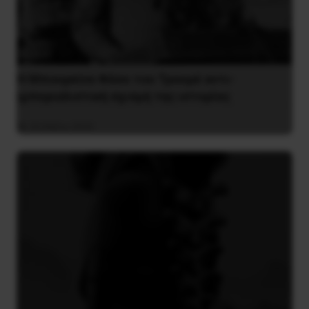
Η Μπουρκίνα Φάσο του Τραορέ αντι-
ιμπεριαλιστική σχισμή της ιστορίας
26 Μαΐου 2025