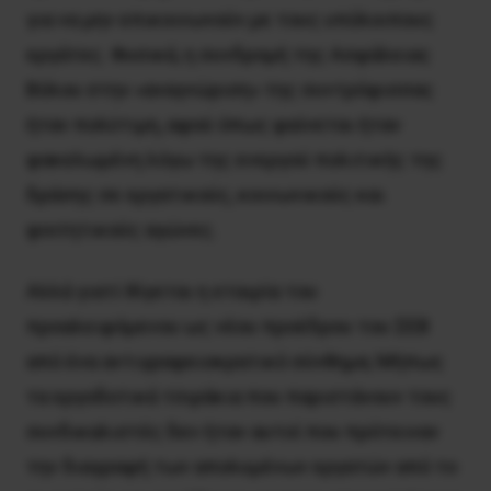
για να μην επικοινωνούν με τους υπόλοιπους
εργάτες. Φυσικά, η συνδρομή της Aσφάλειας
Bόλου στην «αναγνώριση» της συντρόφισσας
ήταν πολύτιμη, αφού όπως φαίνεται ήταν
φακελωμένη λόγω της ενεργού πολιτικής της
δράσης σε εργατικούς, κοινωνικούς και
φοιτητικούς αγώνες.
Αλλά γιατί θίγεται η εταιρία του
προαλειφόμενου ως νέου προέδρου του ΣEB
από ένα αντιγραφειοκρατικό σύνθημα; Mήπως
τα εργοδοτικά τσιράκια που παριστάνουν τους
συνδικαλιστές δεν ήταν αυτοί που πρότειναν
την διαγραφή των απολυμένων εργατών από το