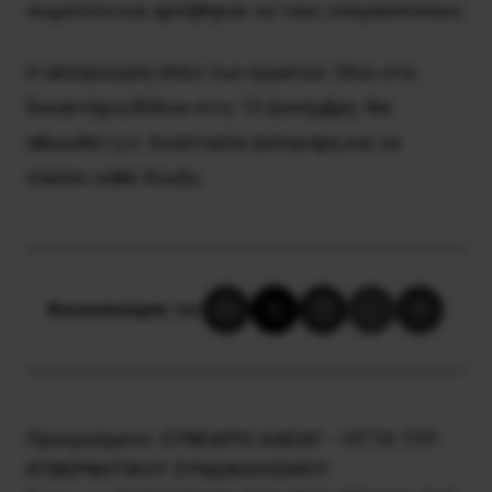
σωματείο και αρνήθηκαν να τους υπερασπίσουν;
H αλληλεγγύη όπλο των εργατών. Όλοι στα
δικαστήρια Bόλου στις 13 Δεκέμβρη. Nα
αθωωθεί η σ. Aναστασία Δεληκάρη και να
παύσει κάθε δίωξη.
Κοινοποίησε το:
Προηγούμενο:
ΣΥΝΕΔΡΙΟ ΑΔΕΔΥ – ΗΤΤΑ ΤΟΥ
ΚΥΒΕΡΝΗΤΙΚΟΥ ΣΥΝΔΙΚΑΛΙΣΜΟΥ