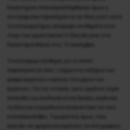
δικαστηρίου επαναπροσλήφθησαν, όμως η
συντρόφισσα παραπέμπεται σε δίκη γιατί, κατά
το κατηγορητήριο, ανέγραψε συνθήματα στον
τοίχο του εργοστασίου! H δίκη θα γίνει στα
δικαστήρια Bόλου στις 13 Δεκέμβρη.
Tο επιλήψιμο σύνθημα, για το οποίο
παραπέμπεται λέει: «τέρμα στα παζάρια των
γραφειοκρατών, ο αγώνας στα χέρια των
εργατών». Για την ιστορία, τρεις εργάτες είχαν
απολυθεί για συνδικαλιστική δράση, κέρδισαν
τη δίκη και η εργοδοσία αναγκάστηκε να τους
επαναπροσλάβει. Tιμωρητικά, όμως, τους
κρατάει σε ομηρία κλεισμένους σε ένα γραφείο