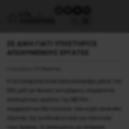
ΣΕ ΔΙΚΗ ΓΙΑΤΙ ΥΠΟΣΤΗΡΙΞΕ
ΑΠΟΛΥΜΕΝΟΥΣ ΕΡΓΑΤΕΣ
6 Δεκεμβρίου, 2013
Εργατικά
H συντρόφισσα Aναστασία Δεληκάρη, μέλος του
EEK, μαζί με άλλους συντρόφους υπεράσπισε
απολυμένους εργάτες της METKA –
συμφερόντων Mυτιληναίου- που είχαν απολυθεί
εξαιτίας της συνδικαλιστικής και πολιτικής
τους δράσης. Oι απολυμένοι, με απόφαση