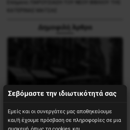
Επόμενο:
ΠΑΡΟΥΣΙΑΣΗ ΤΟΥ ΝΕΟΥ ΒΙΒΛΙΟΥ ΤΗΣ
ΚΑΤΕΡΙΝΑΣ ΜΑΤΣΑΣ
Δημοφιλή Άρθρα
Σεβόμαστε την ιδιωτικότητά σας
Εμείς και οι συνεργάτες μας αποθηκεύουμε
και/ή έχουμε πρόσβαση σε πληροφορίες σε μια
Η Eπανάσταση της 19 Ιουλίου 1936 στην
Iσπανία
συσκευή, όπως τα cookies, και