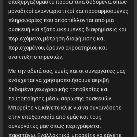
επεξεργαζόμαστε προσωπικά δεδομένα, όπως
μοναδικοί αναγνωριστικοί και προσαρμοσμένες
πληροφορίες που αποστέλλονται από μια
Βλαντίμιρ Τριανταφίλοφ: ο Ελληνοπόντιος
συσκευή για εξατομικευμένες διαφημίσεις και
στρατιωτικός εγκέφαλος του Κόκκινου
περιεχόμενο, μέτρηση διαφήμισης και
Στρατού
περιεχομένου, έρευνα ακροατηρίου και
8 Αυγούστου 2026
ανάπτυξη υπηρεσιών.
Με την άδειά σας, εμείς και οι συνεργάτες μας
ενδέχεται να χρησιμοποιήσουμε ακριβή
δεδομένα γεωγραφικής τοποθεσίας και
ταυτοποίησης μέσω σάρωσης συσκευών.
Μπορείτε να κάνετε κλικ για να συναινέσετε
στην επεξεργασία από εμάς και τους
συνεργάτες μας όπως περιγράφεται
παραπάνω. Εναλλακτικά, μπορείτε να κάνετε