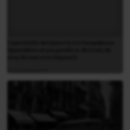
Στρατόπεδο Χατζηπεντή στο Κουφόβουνο
Έβρου:Μόνο σε μια μονάδα οι 30 στους 60
είναι θετικοί στον Κορονοϊό
4 Δεκεμβρίου 2020