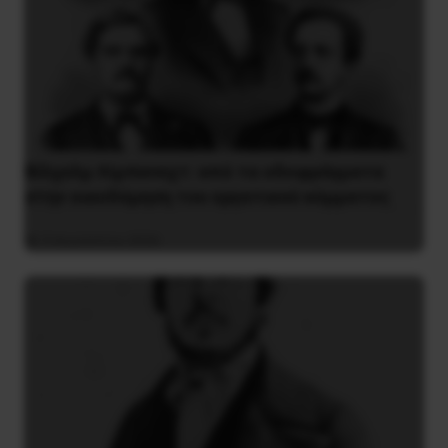
Βίλχελμ Λίμπκνεχτ: από τα οδοφράγματα
στην οικοδόμηση του εργατικού κόμματος
9 Αυγούστου 2026