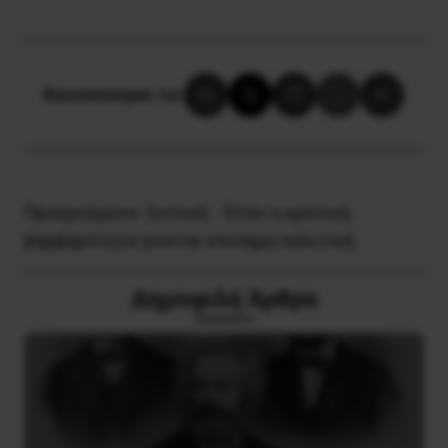
Κοινοποίησε το:
Προηγούμενο:
Σιντική : Όταν η κρατική
βαρβαρότητα γίνεται επίσημη πολιτική
Δημοφιλή Άρθρα