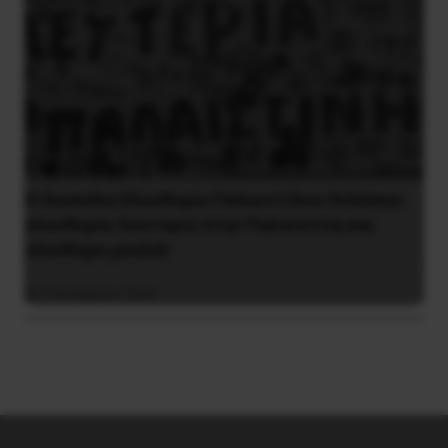
H δασκάλα Ελευθερία Παλαιστίδου διδάσκει
ελευθερία Λευτεριά στην Παλαιστίνη και
ελεύθερα μυαλά!
6 Νοεμβρίου 2024