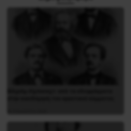
Βίλχελμ Λίμπκνεχτ: από τα οδοφράγματα
στην οικοδόμηση του εργατικού κόμματος
9 Αυγούστου 2026