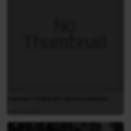
Στρατός 173 MEA/ΑΠ: Θητεία ή Δουλεία;
31 Ιουλίου 2021