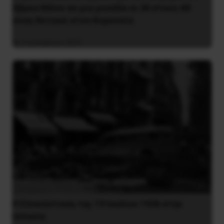
Έβρου:Μόνο σε μια μονάδα οι 30 στους 60
είναι θετικοί στον Κορονοϊό
4 Δεκεμβρίου 2020
Η Eπανάσταση της 19 Ιουλίου 1936 στην
Iσπανία