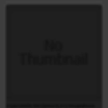
Στρατόπεδο Χατζηπεντή στο Κουφόβουνο