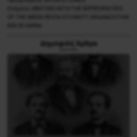
Επόμενο:
MEETING WITH THE REPRESENTERS
OF THE GREEK REVOLUTIONATY ORGANIZATION
EEK IN VARNA
Δημοφιλή Άρθρα