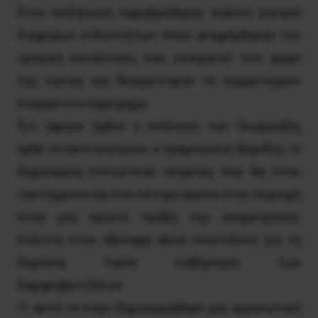
Στην εκδήλωση παραβρέθηκαν πολλοί γιατροί
διαφόρων ειδικοτήτων όπου αναφέρθηκαν την
τραγική κατάσταση που επικρατεί στο χώρο
της υγείας και δεσμεύτηκαν να συμμετέχουν
ενεργά στο εγχείρημα.
Ό,τι άφησε όρθιο η επέλαση του Γεωργιάδη,
ήρθε να αποτελειώσει ο τραμπούκος Βορίδης. Η
δημιουργία κοινωνικού ιατρείου που θα είναι
ταυτόχρονα και ένα κέντρο αγώνα στην περιοχή
είναι μια πρώτη πράξη της αναμέτρησης
ενάντια στην αδύναμη αλλά επικίνδυνη για τη
δημόσια Υγεία κυβέρνηση των
Σαμαροβενιζέλων.
Γι’ αυτό το λόγο δημιουργήθηκε μια οργανωτική