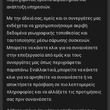
συνεργασία που δεν τελείωσε με τον θάνατο
ανάπτυξη υπηρεσιών.
9 Αυγούστου 2026
Με την άδειά σας, εμείς και οι συνεργάτες μας
ενδέχεται να χρησιμοποιήσουμε ακριβή
δεδομένα γεωγραφικής τοποθεσίας και
ταυτοποίησης μέσω σάρωσης συσκευών.
Μπορείτε να κάνετε κλικ για να συναινέσετε
στην επεξεργασία από εμάς και τους
συνεργάτες μας όπως περιγράφεται
παραπάνω. Εναλλακτικά, μπορείτε να κάνετε
κλικ για να αρνηθείτε να συναινέσετε ή να
αποκτήσετε πρόσβαση σε πιο λεπτομερείς
Βλαντίμιρ Τριανταφίλοφ: ο Ελληνοπόντιος
πληροφορίες και να αλλάξετε τις προτιμήσεις
στρατιωτικός εγκέφαλος του Κόκκινου
σας πριν συναινέσετε.
Στρατού