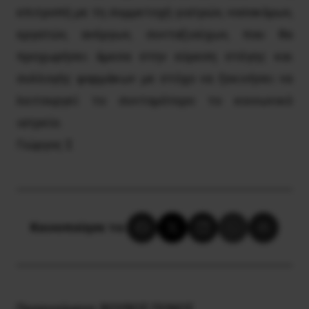
επιτροπή με τη συμμετοχή γιατρών, νοσοκόμων,
εργατών, ανέργων, συνταξιούχων, που θα
προχωρήσει άμεσα στην εύρεση στέγης και
συλλογής φαρμάκων με στόχο να ξεκινήσει να
λειτουργεί το συντομότερο το κοινωνικό
ιατρείο.
Γιώργος Σ
Κοινοποίησε το:
Προηγούμενο:
ΒΟΥΒΟΣ ΠΟΝΟΣ