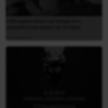
Η Μπουρκίνα Φάσο του Τραορέ αντι-
ιμπεριαλιστική σχισμή της ιστορίας
26 Μαΐου 2025