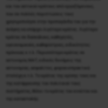
και του αστικού κράτους από εργαζόμενους,
που σε πολλές περιπτώσεις τους
χρησιμοποίησε στην προπαγάνδα του για την
ανάγκη να υπάρχει λιγότερο κράτος. Λιγότερο
κράτος σε δασκάλους, καθηγητές,
υγειονομικούς, καθαρίστριες, ειδικότητες
πρόνοιας κ.τ.λ. Περισσότερο κράτος σε
αστυνομία, ΜΑΤ, ειδικές δυνάμεις της
αστυνομίας, ασφαλίτες, φοροεισπρακτικά
στελέχη κ.τ.λ. Το κράτος της κρίσης τους και
της κατάρρευσης του πολιτικού τους
συστήματος, θέλει το κράτος του κνούτου και
της καταστολής.