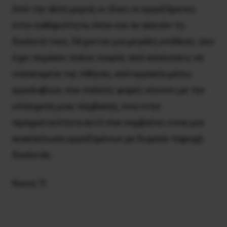
Από την άλλη μεριά, οι ίδιες οι εργαζόμενες
στην καθαριότητα, όπου και αν ασκούν τη
δουλειά τους, δέχονται μια μεγάλη επίθεση. Δεν
έχει περάσει πολύς καιρός από απολύσεις σε
νοσοκομεία της Αθήνας, από εργασία μέσω
εργολαβιών, που πολλές φορές κλείνει με την
υπόσχεση μιας σύμβασης, ενώ στην
πραγματικότητα αυτό που συμβαίνει είναι μια
ανακύκλωση εργαζομένων με δωρεάν παροχή
δουλειάς.
Nικος Π.