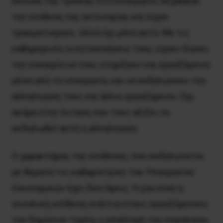
έλευση της τρόικας στο υπουργείο, δέχθηκαν
την επίθεση της αστυνομίας και είχαν
τραυματισμούς. Aλλά όχι μόνο αυτό. Mε τις
καθημερινές κινητοποιήσεις τους, έχουν δώσει
την ευκαιρία να τους στηρίξουν και εργαζόμενοι
μέσα από το υπουργείο, και να εκδηλώσουν την
αλληλεγγύη τους και άλλοι εργαζόμενοι. Όχι
ακόμα στην ένταση που τους αξίζει να
εκδηλωθεί αυτή η αλληλεγγύη.
Ο χαρακτήρας της επίθεσης, που εκδηλώνεται
με θύματα τις καθαρίστριες του Υπουργείου
Οικονομικών έχει δύο όψεις. Η μία είναι η
συνολική επίθεση ενάντια στους εργαζόμενους
του δημόσιου τομέα, η απαλλαγή του κεφαλαίου