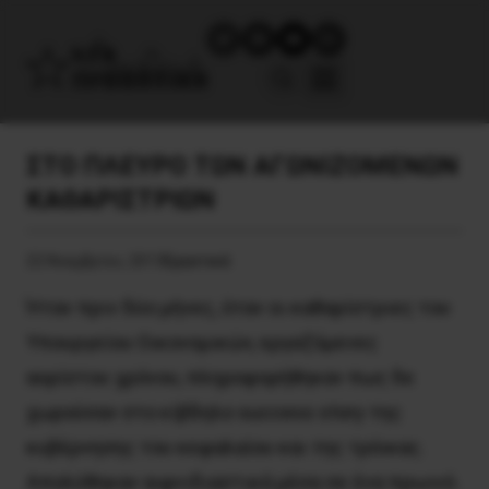
ΣΤΟ ΠΛΕΥΡΟ ΤΩΝ ΑΓΩΝΙΖΟΜΕΝΩΝ
ΚΑΘΑΡΙΣΤΡΙΩΝ
22 Νοεμβρίου, 2013
Εργατικά
Ήταν πριν δύο μήνες, όταν οι καθαρίστριες του
Υπουργείου Οικονομικών, εργαζόμενες
αορίστου χρόνου, πληροφορήθηκαν πως δε
χωρούσαν στο κίβδηλο success story της
κυβέρνησης του κεφαλαίου και της τρόικας.
Απολύθηκαν αιφνιδιαστικά μέσα σε ένα πρωινό.