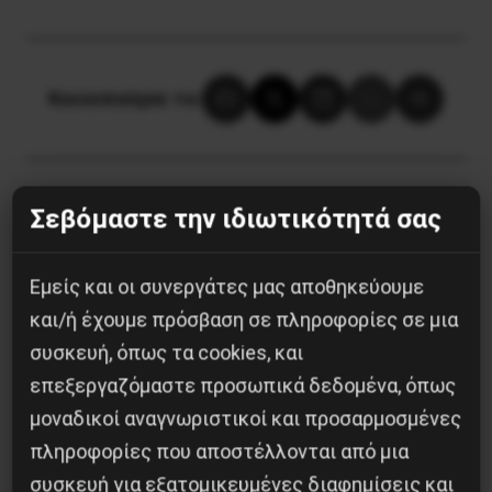
Κοινοποίησε το:
Σεβόμαστε την ιδιωτικότητά σας
Προηγούμενο:
ΟΙ ΓΙΑΤΡΟΙ ΤΟΥ ΚΡΑΤΙΚΟΥ
ΝΙΚΑΙΑΣ ΚΑΤΑΓΓΕΛΟΥΝ ΤΙΣ ΑΚΡΟΒΑΣΙΕΣ ΤΟΥ
Εμείς και οι συνεργάτες μας αποθηκεύουμε
ΥΠΟΥΡΓΕΙΟΥ ΥΓΕΙΑΣ
και/ή έχουμε πρόσβαση σε πληροφορίες σε μια
Επόμενο:
ΠΑΓΚΟΣΜΙΑ ΚΑΠΙΤΑΛΙΣΤΙΚΗ ΚΡΙΣΗ,
ΕΥΡΩΠΗ – ΗΠΑ ΣΕ ΝΕΟ ΑΔΙΕΞΙΔΟ
συσκευή, όπως τα cookies, και
επεξεργαζόμαστε προσωπικά δεδομένα, όπως
Δημοφιλή Άρθρα
μοναδικοί αναγνωριστικοί και προσαρμοσμένες
πληροφορίες που αποστέλλονται από μια
συσκευή για εξατομικευμένες διαφημίσεις και