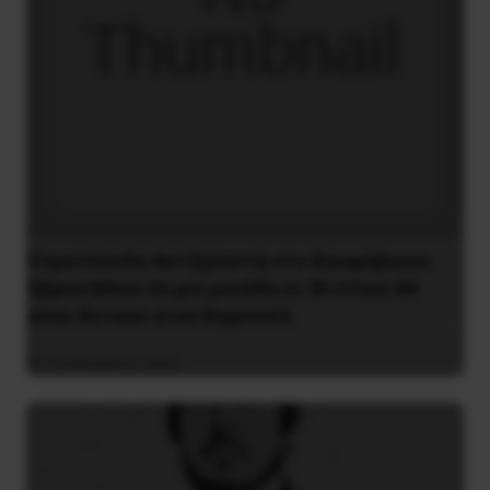
Στρατόπεδο Χατζηπεντή στο Κουφόβουνο
Έβρου:Μόνο σε μια μονάδα οι 30 στους 60
είναι θετικοί στον Κορονοϊό
4 Δεκεμβρίου 2020