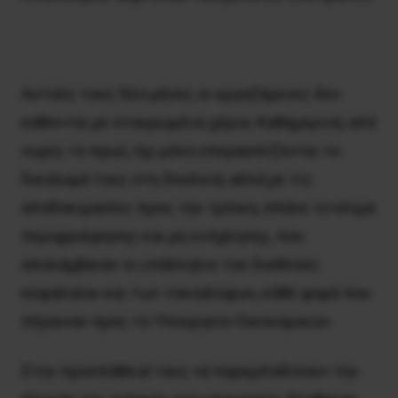
Αυτούς τους δύο μήνες οι εργαζόμενες δεν
κάθονται με σταυρωμένα χέρια. Kαθημερινά, από
νωρίς το πρωί, όχι μόνο υπερασπίζονται το
δικαίωμά τους στη δουλειά, αλλά με τις
αποδοκιμασίες προς την τρόικα, σπάνε το κλίμα
περιφρούρησης και μη ενόχλησης, που
απολάμβαναν οι υπάλληλοι του διεθνούς
κεφαλαίου και των τοκογλύφων, κάθε φορά που
πήγαιναν προς το Υπουργείο Οικονομικών.
Στην προσπάθειά τους να παρεμποδίσουν την