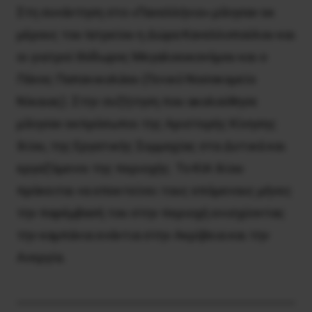
Στη συνάντηση στο «Πανελλήνιο» μίλησαν εκ
μέρους του Ιατρείου η Δώρα Κανελλοπούλου και
οι γιατροί Θόδωρος Μεγαλοοικονόμου και ο
Πάνος Παπανικολάου (Γενικό Νοσοκομείο
Νίκαιας). Στην συζήτηση που ακολούθησε
μίλησαν εκπρόσωποι της Αριστερής Κίνησης
Ιλίου, της Εργατικής Συμμαχίας στα Δυτικά και
εργαζόμενοι της περιοχής. Το ΚΙΑ Ιλίου
πρόκειται να επεκτείνει τους επόμενους μήνες
την παρέμβασή του στην περιοχή ενισχύοντας
την καμπάνια ενάντια στην Ακρίβεια και την
Ανεργία.