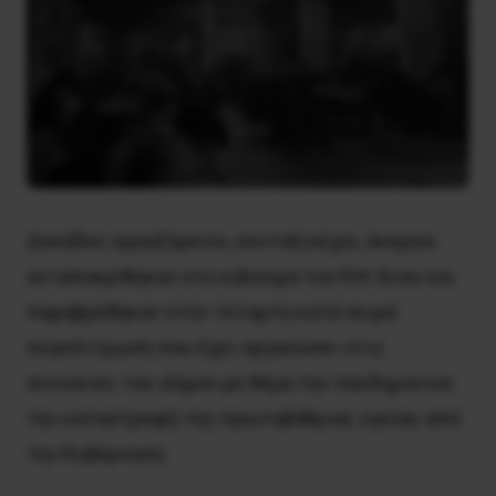
Δεκάδες εργαζόμενοι, συνταξιούχοι, άνεργοι
ανταποκρίθηκαν στο κάλεσμα του ΚΙΑ Ιλίου και
παραβρέθηκαν στην τέταρτη κατά σειρά
συγκέντρωση που έχει οργανώσει στις
συνοικίες του Δήμου με θέμα την πανδημία και
την καταστροφή της πρωτοβάθμιας υγείας από
την Κυβέρνηση.