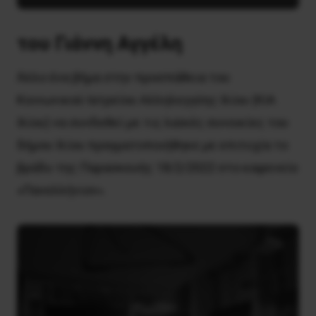
του Γιάννη Αγγέλη
Άλλο ένα βήμα στην προσπάθεια του
Κοινωνικού Ιατρείου Αλληλεγγύης Ιλίου (ΚΙΑ
Ιλίου) να συνδεθεί με τις λαϊκές συνοικίες του
δήμου Ιλίου πραγματοποιήθηκε με επιτυχία το
βράδυ της Παρασκευής 18/2/2022 στο καφενείο
«Πανελλήνιον».