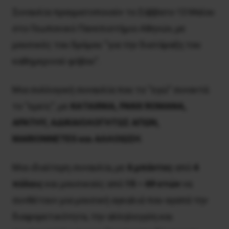
Συναυλία πραγματοποιούν το Σάββατο 13 Μαΐου
στο Γεωπονικό Πανεπιστήμιο Αθηνών, με
μουσικές του δρόμου “για την διατάραξη του
καθημερινού φόβου”.
Μια συλλογική συναυλία που το “εγώ” συναντά
το “εμείς”, με
ΚΑΤΑΧΝΙΑ, PANX ROMANA,
APATHY, ΑΔΙΚΑΙΟΛΟΓΗΤΩΣ ΑΠΩΝ,
MARIONNETES και ΑΛΛΟΙΩΣΗ
.
Μια ιδιαίτερη συναυλία, με
6 μπάντες
από
4
πόλεις
και μουσικούς από
15 – 69 ετών
να
συνθέτουν μια μουσική αγκαλιά που αγαπά την
διαφορετικότητα, την αλληλεγγύη και