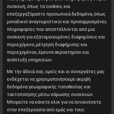
“ειδικών”.
συσκευή, όπως τα cookies, και
επεξεργαζόμαστε προσωπικά δεδομένα, όπως
μοναδικοί αναγνωριστικοί και προσαρμοσμένες
πληροφορίες που αποστέλλονται από μια
Κοινοποίησε το:
συσκευή για εξατομικευμένες διαφημίσεις και
περιεχόμενο, μέτρηση διαφήμισης και
περιεχομένου, έρευνα ακροατηρίου και
ανάπτυξη υπηρεσιών.
Προηγούμενο:
Η ιστορία της Tamara Bunke που
αγωνίστηκε στο πλευρό των ανταρτών του
Με την άδειά σας, εμείς και οι συνεργάτες μας
Τσε Γκεβάρα
ενδέχεται να χρησιμοποιήσουμε ακριβή
Επόμενο:
Ταξική αλληλεγγύη στον αγώνα των
δεδομένα γεωγραφικής τοποθεσίας και
εργατών της Γαλλίας
ταυτοποίησης μέσω σάρωσης συσκευών.
Μπορείτε να κάνετε κλικ για να συναινέσετε
Δημοφιλή Άρθρα
στην επεξεργασία από εμάς και τους