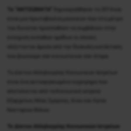
Τα “ΑΝΤΙΣΩΜΑΤΑ”
δημιουργήθηκαν το 2014 και
είναι μια πρωτοβουλία μουσικών που στο μέτρο
του δυνατού προσπαθούν να συμβάλουν στην
ενίσχυση ευπαθών ομάδων οι οποίες
πλήττονται άμεσα από την δύσκολη κατάσταση
που βιώνουμε σαν κοινωνία και σαν άτομα.
Το Δίκτυο Αλληλεγγύης Κοινωνικών Ιατρείων
είναι ένα αυτοοργανωμένο εγχείρημα που
αποτελείται από τα Κοινωνικά ιατρεία
Εξαρχείων, Νέας Σμύρνης, Ιλίου και Αγίου
Νεκταρίου Βόλου.
Το Δίκτυο Αλληλεγγύης Κοινωνικών Ιατρείων