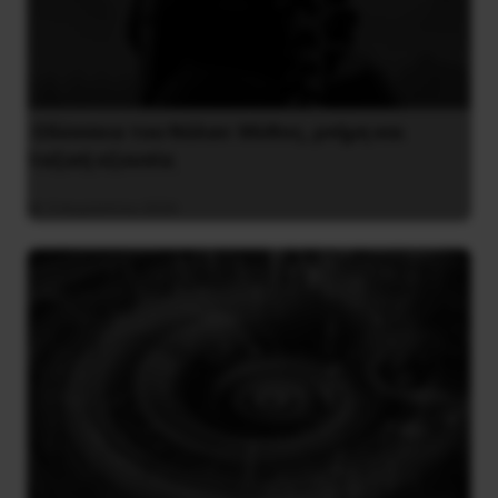
Οδύσσεια του Νόλαν: Μύθος, μνήμη και
ταξική εξουσία
3 Αυγούστου 2026