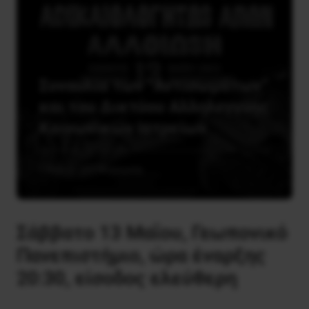
Συναυλία των “Αντισωμάτων”
και του Δικτύου Αλληλεγγύης
Κοινωνικών Ιατρείων
5 Μαΐου, 2023
Κοινωνία
Σάββατο 13 Μαΐου, Γεωπονικό
Πανεπιστήμιο, ώρα έναρξης
20:30, είσοδος ελεύθερη