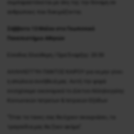
συμπαραστέκεται με όλη της την δύναμη σε
ανθρώπους που δοκιμάζονται.
Σάββατο 13 Μα
ῒ
ου στο Γεωπονικό
Πανεπιστήμιο Αθηνών
Είσοδος Ελεύθερη / Ώρα Έναρξης: 20:30
ΑΛΛΗΛΕΓΓΥΗ ΠΑΝΤΟΣ ΚΑΙΡΟΥ για να μην γίνει
η απώλεια συνήθειά μας. Αυτή την φορά
ενισχύουμε οικονομικά το Δίκτυο Αλληλεγγύης
Κοινωνικών Ιατρείων & Ιατρικών Εξόδων
“Όταν τα τανκς σας θα έχουν σκουριάσει, τα
τραγούδια μας θα ζουν ακόμα”.