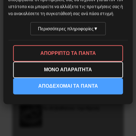
ιστότοπο και μπορείτε να αλλάξετε τις προτιμήσεις σας ή
να ανακαλέσετε τη συγκατάθεσή σας ανά πάσα στιγμή.
Δημοφιλή Άρθρα
Περισσότερες πληροφορίες
▼
Η Μπουρκίνα Φάσο του Τραορέ
αντι-ιμπεριαλιστική σχισμή
της ιστορίας
ΑΠΟΡΡΙΠΤΩ ΤΑ ΠΑΝΤΑ
ΜΟΝΟ ΑΠΑΡΑΙΤΗΤΑ
Η Eπανάσταση της 19 Ιουλίου
1936 στην Iσπανία
ΑΠΟΔΕΧΟΜΑΙ ΤΑ ΠΑΝΤΑ
Το ΑΙ βαθαίνει την Κρίση