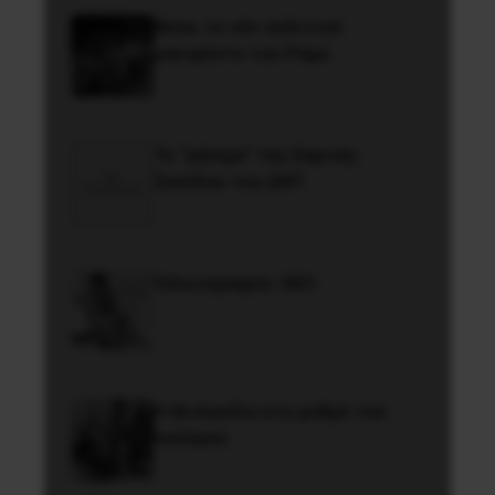
Besa, το νέο πολιτικό
μανιφέστο του Ράμα
Το “μήνυμα” της Εαρινής
Συνόδου του ΔΝΤ
Γελοιογραφία: 1821
Η Φινλανδία στο ρυθμό του
πολέμου