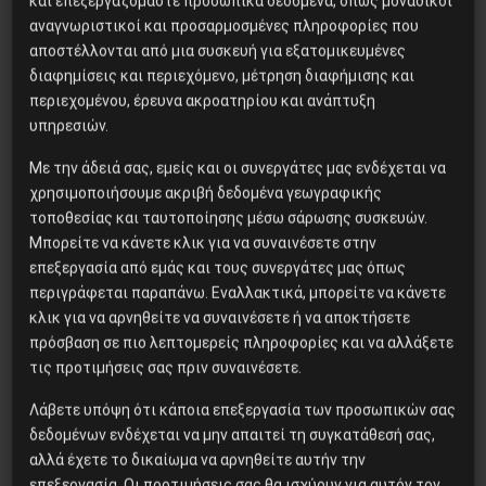
και επεξεργαζόμαστε προσωπικά δεδομένα, όπως μοναδικοί
αναγνωριστικοί και προσαρμοσμένες πληροφορίες που
αποστέλλονται από μια συσκευή για εξατομικευμένες
Οικονομία
διαφημίσεις και περιεχόμενο, μέτρηση διαφήμισης και
Η ΕΚΤ, οι αμερικάνικες
περιεχομένου, έρευνα ακροατηρίου και ανάπτυξη
υπηρεσιών.
εκλογές και το νέο πακέτο
στήριξης στην Ευρωζώνη
Με την άδειά σας, εμείς και οι συνεργάτες μας ενδέχεται να
χρησιμοποιήσουμε ακριβή δεδομένα γεωγραφικής
τοποθεσίας και ταυτοποίησης μέσω σάρωσης συσκευών.
Μπορείτε να κάνετε κλικ για να συναινέσετε στην
επεξεργασία από εμάς και τους συνεργάτες μας όπως
του Γιάννη Αγγέλη
περιγράφεται παραπάνω. Εναλλακτικά, μπορείτε να κάνετε
κλικ για να αρνηθείτε να συναινέσετε ή να αποκτήσετε
πρόσβαση σε πιο λεπτομερείς πληροφορίες και να αλλάξετε
31 Οκτωβρίου, 2020
τις προτιμήσεις σας πριν συναινέσετε.
Λάβετε υπόψη ότι κάποια επεξεργασία των προσωπικών σας
δεδομένων ενδέχεται να μην απαιτεί τη συγκατάθεσή σας,
αλλά έχετε το δικαίωμα να αρνηθείτε αυτήν την
επεξεργασία. Οι προτιμήσεις σας θα ισχύουν για αυτόν τον