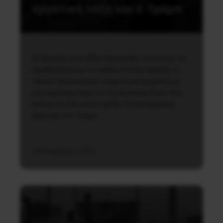
εργατική τάξη και ο Τράμπ
Οι εκλογές στις ΗΠΑ «τελείωσαν», αν και όχι τα
προβλήματα και τα καθήκοντα που άφησαν. Η
ταξική πόλωση είναι υπαρκτή και εμφανής με
μια σειρά ερωτημάτων να μας βασανίζουν. Ένα
από αυτά είναι γιατί σχεδόν 73 εκατομμύρια
ψήφισαν τον Τραμπ;
30 Νοεμβρίου, 2020