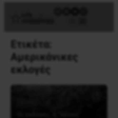
Ετικέτα:
Αμερικάνικες
εκλογές
Διεθνή
Οι εκλογές, η “λευκή”