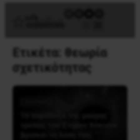
Ετικέτα:
θεωρία
σχετικότητας
Επιστήμες
Το παράδοξο της μαύρης
τρύπας του Στήβεν Χόκινγκ
βρίσκει τη λύση του;