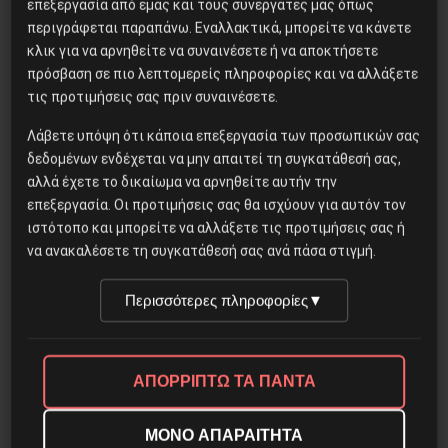
επεξεργασία από εμάς και τους συνεργάτες μας όπως
Δημοφιλή Άρθρα
περιγράφεται παραπάνω. Εναλλακτικά, μπορείτε να κάνετε
κλικ για να αρνηθείτε να συναινέσετε ή να αποκτήσετε
πρόσβαση σε πιο λεπτομερείς πληροφορίες και να αλλάξετε
Χωρίς Νεολαία δεν υπάρχει
τις προτιμήσεις σας πριν συναινέσετε.
Αλβανία
Λάβετε υπόψη ότι κάποια επεξεργασία των προσωπικών σας
δεδομένων ενδέχεται να μην απαιτεί τη συγκατάθεσή σας,
αλλά έχετε το δικαίωμα να αρνηθείτε αυτήν την
Βλαντίμιρ Τριανταφίλοφ: ο
επεξεργασία. Οι προτιμήσεις σας θα ισχύουν για αυτόν τον
Ελληνοπόντιος στρατιωτικός
ιστότοπο και μπορείτε να αλλάξετε τις προτιμήσεις σας ή
εγκέφαλος του Κόκκινου
να ανακαλέσετε τη συγκατάθεσή σας ανά πάσα στιγμή.
Στρατού
Περισσότερες πληροφορίες
▼
Η Eπανάσταση της 19 Ιουλίου
1936 στην Iσπανία
ΑΠΟΡΡΙΠΤΩ ΤΑ ΠΑΝΤΑ
ΜΟΝΟ ΑΠΑΡΑΙΤΗΤΑ