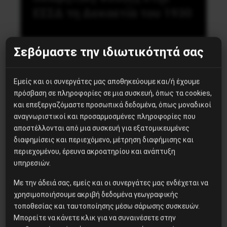
ΕΣΣΔ τη Δεκαετία του 1930
Σεβόμαστε την ιδιωτικότητά σας
Η ζωή και η εκτέλεση ενός πρωτοπόρου της
κβαντικής βαρύτητας – Αποκαλύψεις από τα
Εμείς και οι συνεργάτες μας αποθηκεύουμε και/ή έχουμε
Αρχεία της KGB-NKVD – Μια μαρτυρία για τις
πρόσβαση σε πληροφορίες σε μια συσκευή, όπως τα cookies,
τελευταίες μέρες του Mατβέι στη φυλακή του
και επεξεργαζόμαστε προσωπικά δεδομένα, όπως μοναδικοί
Θόδωρου…
αναγνωριστικοί και προσαρμοσμένες πληροφορίες που
αποστέλλονται από μια συσκευή για εξατομικευμένες
διαφημίσεις και περιεχόμενο, μέτρηση διαφήμισης και
3 Μαΐου, 2020
περιεχομένου, έρευνα ακροατηρίου και ανάπτυξη
υπηρεσιών.
Με την άδειά σας, εμείς και οι συνεργάτες μας ενδέχεται να
χρησιμοποιήσουμε ακριβή δεδομένα γεωγραφικής
τοποθεσίας και ταυτοποίησης μέσω σάρωσης συσκευών.
Μπορείτε να κάνετε κλικ για να συναινέσετε στην