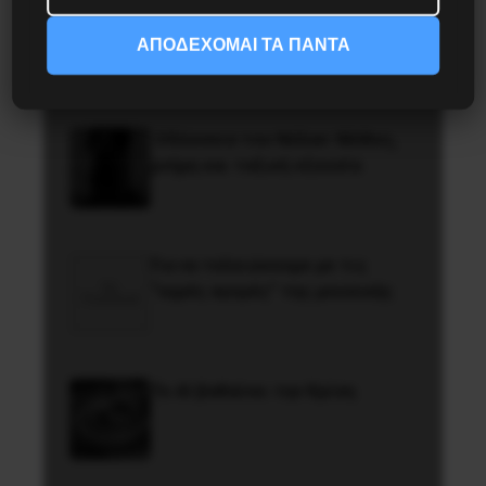
Διδάκτορας μαθηματικών στο
Παρίσι ο Αλέξανδρος
ΑΠΟΔΕΧΟΜΑΙ ΤΑ ΠΑΝΤΑ
Γιωτόπουλος
Οδύσσεια του Νόλαν: Μύθος,
μνήμη και ταξική εξουσία
Για να τελειώνουμε με τις
“υγρές αγορές” της μουσικής
Το ΑΙ βαθαίνει την Κρίση