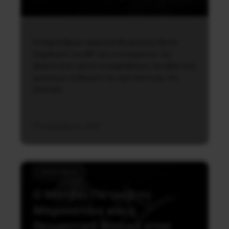
Η νεαρή Εβραιο-αμερικανίδα φυσικός Netta
Engelhardt του MIT και οι συνεργάτες της
βρήκαν έναν τρόπο να συμβιβάσουν την κβαντική
φυσική με τη θεωρία της σχετικότητας του
Αϊνστάιν.
19 Δεκεμβρίου, 2021
Επιστήμες
Ο Ματβέι Πέτροβιτς
Μπρονστάιν και η
Θεωρητική Φυσική στην