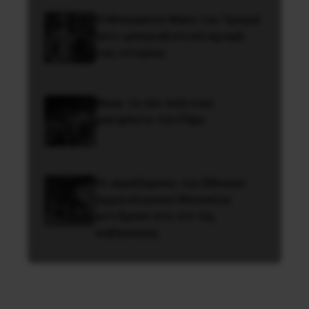
Η Μπουρκίνα Φάσο του Τραορέ
αντι-ιμπεριαλιστική σχισμή
της ιστορίας
Besa, το νέο πολιτικό
μανιφέστο του Ράμα
Οι εργαζόμενοι του Εθνικού
Αρχαιολογικού Μουσείου
αντιδρούν στο ν/σ της
κυβέρνησης