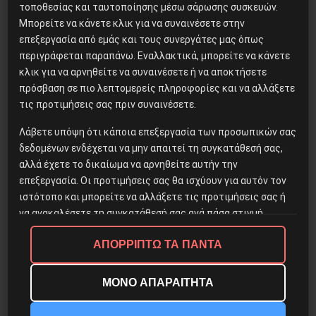
τοποθεσίας και ταυτοποίησης μέσω σάρωσης συσκευών.
Μπορείτε να κάνετε κλικ για να συναινέσετε στην
επεξεργασία από εμάς και τους συνεργάτες μας όπως
του Γιάννη Αγγέλη
περιγράφεται παραπάνω. Εναλλακτικά, μπορείτε να κάνετε
κλικ για να αρνηθείτε να συναινέσετε ή να αποκτήσετε
πρόσβαση σε πιο λεπτομερείς πληροφορίες και να αλλάξετε
13 Ιανουαρίου, 2021
τις προτιμήσεις σας πριν συναινέσετε.
Λάβετε υπόψη ότι κάποια επεξεργασία των προσωπικών σας
δεδομένων ενδέχεται να μην απαιτεί τη συγκατάθεσή σας,
αλλά έχετε το δικαίωμα να αρνηθείτε αυτήν την
επεξεργασία. Οι προτιμήσεις σας θα ισχύουν για αυτόν τον
ιστότοπο και μπορείτε να αλλάξετε τις προτιμήσεις σας ή
να ανακαλέσετε τη συγκατάθεσή σας ανά πάσα στιγμή.
Δημοφιλή Άρθρα
ΑΠΟΡΡΙΠΤΩ ΤΑ ΠΑΝΤΑ
Περισσότερες πληροφορίες
▼
ΜΟΝΟ ΑΠΑΡΑΙΤΗΤΑ