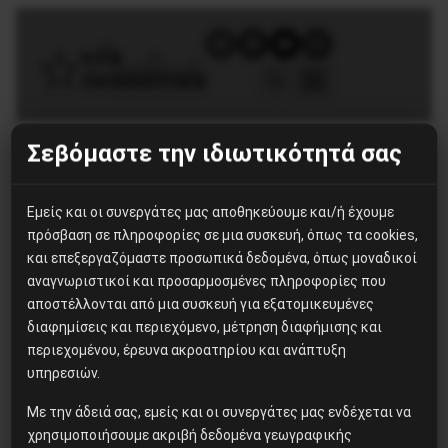
Σεβόμαστε την ιδιωτικότητά σας
Ετικέτα:
καπιτώλιο
Εμείς και οι συνεργάτες μας αποθηκεύουμε και/ή έχουμε
πρόσβαση σε πληροφορίες σε μια συσκευή, όπως τα cookies,
και επεξεργαζόμαστε προσωπικά δεδομένα, όπως μοναδικοί
αναγνωριστικοί και προσαρμοσμένες πληροφορίες που
Διεθνή
αποστέλλονται από μια συσκευή για εξατομικευμένες
Πως είδαν οι γάλλοι και
διαφημίσεις και περιεχόμενο, μέτρηση διαφήμισης και
περιεχομένου, έρευνα ακροατηρίου και ανάπτυξη
ιταλοί «μυστικοί»
υπηρεσιών.
αστυνομικοί την εισβολή
Με την άδειά σας, εμείς και οι συνεργάτες μας ενδέχεται να
στο Καπιτώλιο
χρησιμοποιήσουμε ακριβή δεδομένα γεωγραφικής