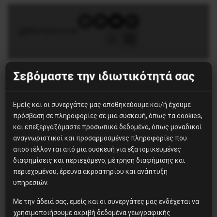
Σεβόμαστε την ιδιωτικότητά σας
Ετικέτα:
κυβέρνηση
αχρήστων
Εμείς και οι συνεργάτες μας αποθηκεύουμε και/ή έχουμε
Πολιτική
πρόσβαση σε πληροφορίες σε μια συσκευή, όπως τα cookies,
και επεξεργαζόμαστε προσωπικά δεδομένα, όπως μοναδικοί
Κυβέρνηση της συμφοράς
αναγνωριστικοί και προσαρμοσμένες πληροφορίες που
αποστέλλονται από μια συσκευή για εξατομικευμένες
Κανένας ανασχηματισμός δεν θα σώσει από την
διαφημίσεις και περιεχόμενο, μέτρηση διαφήμισης και
συμφορά τον λαό αλλά και την κυβέρνηση της
περιεχομένου, έρευνα ακροατηρίου και ανάπτυξη
συμφοράς!
υπηρεσιών.
Με την άδειά σας, εμείς και οι συνεργάτες μας ενδέχεται να
χρησιμοποιήσουμε ακριβή δεδομένα γεωγραφικής
31 Αυγούστου, 2021