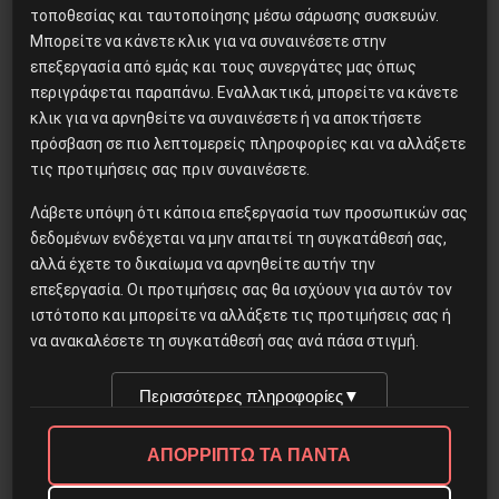
τοποθεσίας και ταυτοποίησης μέσω σάρωσης συσκευών.
Περιβάλλον
Μπορείτε να κάνετε κλικ για να συναινέσετε στην
Ο εφιάλτης των πυρκαγιών
επεξεργασία από εμάς και τους συνεργάτες μας όπως
περιγράφεται παραπάνω. Εναλλακτικά, μπορείτε να κάνετε
κλικ για να αρνηθείτε να συναινέσετε ή να αποκτήσετε
Ένας πρώτος απολογισμός 4 ημερών
πρόσβαση σε πιο λεπτομερείς πληροφορίες και να αλλάξετε
του Θόδωρου Κουτσουμπού
τις προτιμήσεις σας πριν συναινέσετε.
Λάβετε υπόψη ότι κάποια επεξεργασία των προσωπικών σας
7 Αυγούστου, 2021
δεδομένων ενδέχεται να μην απαιτεί τη συγκατάθεσή σας,
αλλά έχετε το δικαίωμα να αρνηθείτε αυτήν την
επεξεργασία. Οι προτιμήσεις σας θα ισχύουν για αυτόν τον
ιστότοπο και μπορείτε να αλλάξετε τις προτιμήσεις σας ή
να ανακαλέσετε τη συγκατάθεσή σας ανά πάσα στιγμή.
Περισσότερες πληροφορίες
▼
Δημοφιλή Άρθρα
ΑΠΟΡΡΙΠΤΩ ΤΑ ΠΑΝΤΑ