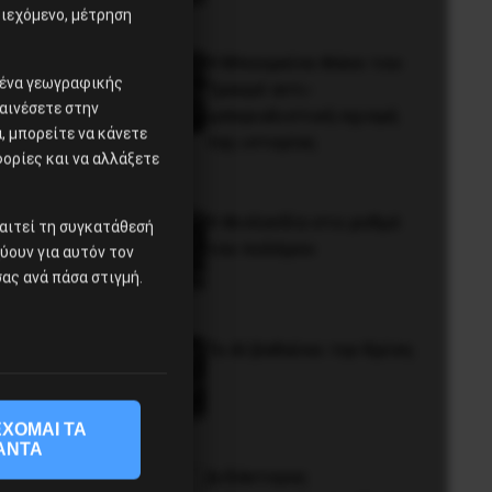
ιεχόμενο, μέτρηση
Η Μπουρκίνα Φάσο του
ομένα γεωγραφικής
Τραορέ αντι-
αινέσετε στην
ιμπεριαλιστική σχισμή
 μπορείτε να κάνετε
της ιστορίας
φορίες και να αλλάξετε
Η Φινλανδία στο ρυθμό
αιτεί τη συγκατάθεσή
του πολέμου
χύουν για αυτόν τον
ας ανά πάσα στιγμή.
Το ΑΙ βαθαίνει την Κρίση
ΧΟΜΑΙ ΤΑ
ΑΝΤΑ
Διδάκτορας