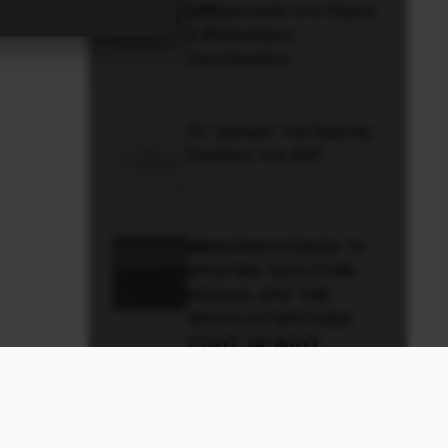
μαθηματικών στο Παρίσι
ο Αλέξανδρος
Γιωτόπουλος
Το “μήνυμα” της Εαρινής
Συνόδου του ΔΝΤ
ΒΙΒΛΙΟΠΑΡΟΥΣΙΑΣΗ: “Η
ΕΡΓΑΤΙΚΗ ΤΑΞΗ ΣΤΗΝ
ΕΛΛΑΔΑ. ΑΠΟ ΤΗΝ
ΠΡΩΤΗ ΣΥΓΚΡΟΤΗΣΗ
ΣΤΟΥΣ ΤΑΞΙΚΟΥΣ
ΑΓΩΝΕΣ ΤΟΥ
ΜΕΣΟΠΟΛΕΜΟΥ”