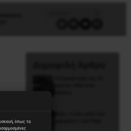
/ΚΙΝΗΜΑΤΑ
GES
Δημοφιλή Άρθρα
Η Eπανάσταση της 19
Ιουλίου 1936 στην
Iσπανία
Besa, το νέο πολιτικό
μανιφέστο του Ράμα
συσκευή, όπως τα
ροσαρμοσμένες