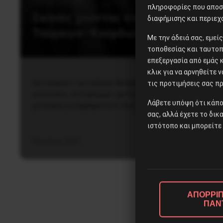
πληροφορίες που αποστ
Σκηνές χούντας στη δίκη των 11
διαφήμισης και περιεχ
Τούρκων–Κούρδων αγωνιστών
Με την άδειά σας, εμε
τοποθεσίας και ταυτοπ
επεξεργασία από εμάς 
κλικ για να αρνηθείτε 
Αστυνομικοί των ειδικών δυνάμεων μεταγωγών με
τις προτιμήσεις σας πρ
κουκούλες, σε διάλειμμα του δικαστηρίου, όρμησαν και
Λάβετε υπόψη ότι κάπο
χτύπησαν με βαρβαρότητα τους δικαζόμενους.
σας, αλλά έχετε το δικ
ιστότοπο και μπορείτε 
9 Ιουλίου, 2021
ΑΠΟΡΡΙΠ
ΠΑΝ