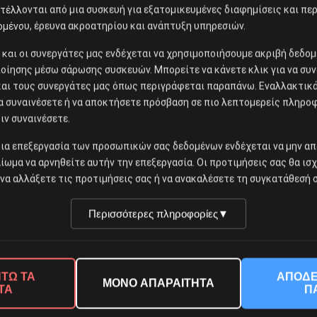
έλλονται από μια συσκευή για εξατομικευμένες διαφημίσεις και περ
ομένου, έρευνα ακροατηρίου και ανάπτυξη υπηρεσιών.
ίς και οι συνεργάτες μας ενδέχεται να χρησιμοποιήσουμε ακριβή δεδ
οίησης μέσω σάρωσης συσκευών. Μπορείτε να κάνετε κλικ για να συν
και τους συνεργάτες μας όπως περιγράφεται παραπάνω. Εναλλακτικά,
να συναινέσετε ή να αποκτήσετε πρόσβαση σε πιο λεπτομερείς πληρο
ιν συναινέσετε.
ια επεξεργασία των προσωπικών σας δεδομένων ενδέχεται να μην απ
αίωμα να αρνηθείτε αυτήν την επεξεργασία. Οι προτιμήσεις σας θα ισ
να αλλάξετε τις προτιμήσεις σας ή να ανακαλέσετε τη συγκατάθεσή σ
Περισσότερες πληροφορίες
▼
ΤΩ ΤΑ
ΑΠΟΔΕ
ΜΟΝΟ ΑΠΑΡΑΙΤΗΤΑ
ΤΑ
Π