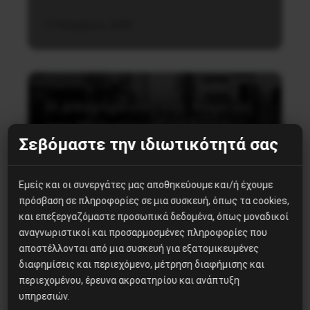
15 Νοεμβρίου, 2020
Καταστολή
Η απαγόρευση της πορείας
του Πολυτεχνείου δεν θα
Σεβόμαστε την ιδιωτικότητά σας
περάσει!
Εμείς και οι συνεργάτες μας αποθηκεύουμε και/ή έχουμε
πρόσβαση σε πληροφορίες σε μια συσκευή, όπως τα cookies,
και επεξεργαζόμαστε προσωπικά δεδομένα, όπως μοναδικοί
Ο λαός και η νεολαία θα τιμήσουν και φέτος το
αναγνωριστικοί και προσαρμοσμένες πληροφορίες που
Πολυτεχνείο παλεύοντας για Ψωμί-Υγεία-
αποστέλλονται από μια συσκευή για εξατομικευμένες
Παιδεία-Ελευθερία.
διαφημίσεις και περιεχόμενο, μέτρηση διαφήμισης και
περιεχομένου, έρευνα ακροατηρίου και ανάπτυξη
υπηρεσιών.
15 Νοεμβρίου, 2020