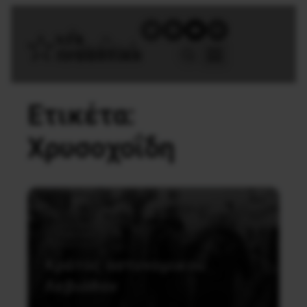
Ετικέτα:
Χρυσοχοΐδη
Πολιτική
Κράτος αστυνομικού
Λεβιάθαν