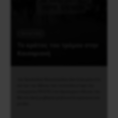
Καταστολή
Το κράτος του τρόμου στην
Καισαριανή
της Χρυσούλας Κλεινοπούλου Δεν ήταν μόνο στο
κέντρο της Αθήνας που τα ένοπλα στίφη του
υπουργείου ΠΡΟ.ΠΟ (του Χρυσοχουντίδη και του
Μητσοτάκη) ρίχθηκαν με βία κατά ειρηνικών και
με όλα…