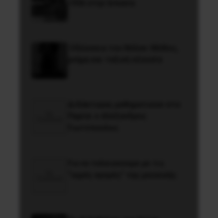
1936 στην Iσπανία
Οδύσσεια του Νόλαν: Μύθος,
μνήμη και ταξική εξουσία
Διδάκτορας μαθηματικών στο
Παρίσι ο Αλέξανδρος
Γιωτόπουλος
Για να τελειώνουμε με τις
“υγρές αγορές” της μουσικής