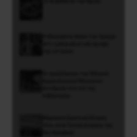
Το ΑΙ βαθαίνει την Κρίση
Η Μπουρκίνα Φάσο του Τραορέ
αντι-ιμπεριαλιστική σχισμή
της ιστορίας
Οι εργαζόμενοι του Εθνικού
Αρχαιολογικού Μουσείου
αντιδρούν στο ν/σ της
κυβέρνησης
Μαχόμενη Εργατική Κίνηση:
Όλοι στην Γενική Απεργία της
9ης Νοέμβρη!