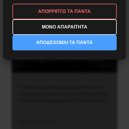
ΑΠΟΡΡΙΠΤΩ ΤΑ ΠΑΝΤΑ
ΜΟΝΟ ΑΠΑΡΑΙΤΗΤΑ
Καταστολή
ΑΠΟΔΕΧΟΜΑΙ ΤΑ ΠΑΝΤΑ
Δεν θα επιτρέψουμε την
αντιδημοκρατική εκτροπή
“η αντίσταση σε κάθε σφετερισμό της λαϊκής
κυριαρχίας αποτελεί όχι απλώς δικαίωμα, αλλά
συνταγματική υποχρέωση κάθε Έλληνα πολίτη”
15 Νοεμβρίου, 2020