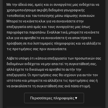
Με την άδειά σας, εμείς και οι συνεργάτες μας ενδέχεται να
χρησιμοποιήσουμε ακριβή δεδομένα γεωγραφικής
τοποθεσίας και ταυτοποίησης μέσω σάρωσης συσκευών.
Μπορείτε να κάνετε κλικ για να συναινέσετε στην
επεξεργασία από εμάς και τους συνεργάτες μας όπως
Καταστολή
περιγράφεται παραπάνω. Εναλλακτικά, μπορείτε να κάνετε
κλικ για να αρνηθείτε να συναινέσετε ή να αποκτήσετε
ΠΕΝΕΝ – Φασιστικής
πρόσβαση σε πιο λεπτομερείς πληροφορίες και να αλλάξετε
έμπνευσης το κυβερνητικό
τις προτιμήσεις σας πριν συναινέσετε.
απαγορευτικό
Λάβετε υπόψη ότι κάποια επεξεργασία των προσωπικών σας
δεδομένων ενδέχεται να μην απαιτεί τη συγκατάθεσή σας,
αλλά έχετε το δικαίωμα να αρνηθείτε αυτήν την
επεξεργασία. Οι προτιμήσεις σας θα ισχύουν για αυτόν τον
για την 47η επέτειο της εξέγερσης του
ιστότοπο και μπορείτε να αλλάξετε τις προτιμήσεις σας ή
Πολυτεχνείου
να ανακαλέσετε τη συγκατάθεσή σας ανά πάσα στιγμή.
Περισσότερες πληροφορίες
▼
15 Νοεμβρίου, 2020