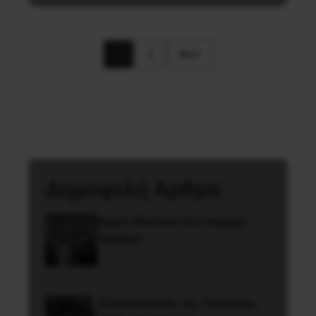
1
2
Next
Δημοφιλή Άρθρα
Χωρίς Νεολαία δεν υπάρχει
Αλβανία
Η Eπανάσταση της 19 Ιουλίου