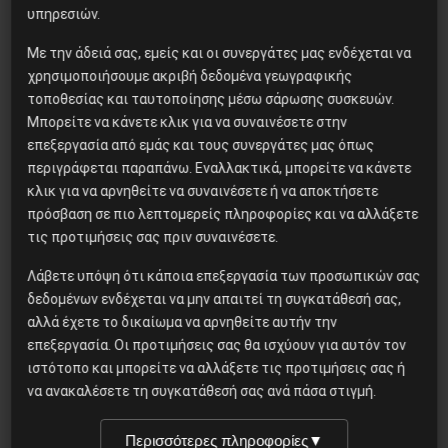
υπηρεσιών.
Με την άδειά σας, εμείς και οι συνεργάτες μας ενδέχεται να
Ο Ένγκελς μετά τον Μαρξ: μια
χρησιμοποιήσουμε ακριβή δεδομένα γεωγραφικής
επαναστατική συνεργασία που
τοποθεσίας και ταυτοποίησης μέσω σάρωσης συσκευών.
δεν τελείωσε με τον θάνατο
Μπορείτε να κάνετε κλικ για να συναινέσετε στην
επεξεργασία από εμάς και τους συνεργάτες μας όπως
περιγράφεται παραπάνω. Εναλλακτικά, μπορείτε να κάνετε
Βλαντίμιρ Τριανταφίλοφ: ο
κλικ για να αρνηθείτε να συναινέσετε ή να αποκτήσετε
Ελληνοπόντιος στρατιωτικός
πρόσβαση σε πιο λεπτομερείς πληροφορίες και να αλλάξετε
εγκέφαλος του Κόκκινου
τις προτιμήσεις σας πριν συναινέσετε.
Στρατού
Λάβετε υπόψη ότι κάποια επεξεργασία των προσωπικών σας
δεδομένων ενδέχεται να μην απαιτεί τη συγκατάθεσή σας,
Αντιφασιστικός Σεπτέμβρης
αλλά έχετε το δικαίωμα να αρνηθείτε αυτήν την
2026
επεξεργασία. Οι προτιμήσεις σας θα ισχύουν για αυτόν τον
ιστότοπο και μπορείτε να αλλάξετε τις προτιμήσεις σας ή
να ανακαλέσετε τη συγκατάθεσή σας ανά πάσα στιγμή.
Στρατός 173 MEA/ΑΠ: Θητεία ή
Περισσότερες πληροφορίες
▼