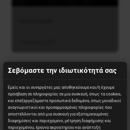
του Γιάννη Αγγέλη
13 Ιανουαρίου, 2021
Σεβόμαστε την ιδιωτικότητά σας
Εμείς και οι συνεργάτες μας αποθηκεύουμε και/ή έχουμε
πρόσβαση σε πληροφορίες σε μια συσκευή, όπως τα cookies,
Δημοφιλή Άρθρα
και επεξεργαζόμαστε προσωπικά δεδομένα, όπως μοναδικοί
αναγνωριστικοί και προσαρμοσμένες πληροφορίες που
Βίλχελμ Λίμπκνεχτ: από τα
αποστέλλονται από μια συσκευή για εξατομικευμένες
οδοφράγματα στην οικοδόμηση
διαφημίσεις και περιεχόμενο, μέτρηση διαφήμισης και
του εργατικού κόμματος
περιεχομένου, έρευνα ακροατηρίου και ανάπτυξη