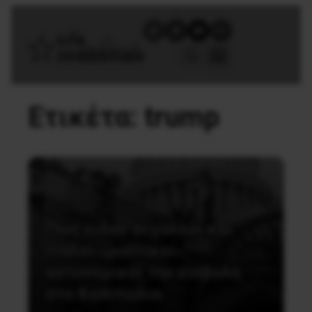
Ετικέτα:
trump
Διεθνή
Πως είδαν οι γάλλοι και
ιταλοί «μυστικοί»
αστυνομικοί την εισβολή
στο Καπιτώλιο