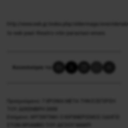
http://www.eek.gr/index.php/oldermags/eventdetail
to-eek-paei-theatro-stin-parastasi-emeis
Κοινοποίησε το:
Προηγούμενο:
7 ΧΡΟΝΙΑ ΜΕΤΑ ΤΗΝ ΕΞΕΓΕΡΣΗ
ΤΟΥ ΔΕΚΕΜΒΡΗ 2008
Επόμενο:
ΑΡΓΕΝΤΙΝΗ: Ο ΚΙΡΧΝΕΡΙΣΜΟΣ ΟΔΗΓΕΙ
ΣΤΟΝ ΘΡΙΑΜΒΟ ΤΟΥ ΔΕΞΙΟΥ ΜΑΚΡΙ