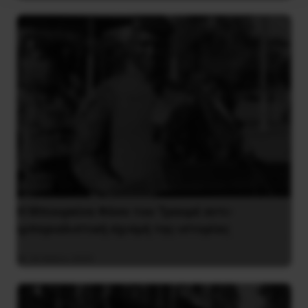
Η Μπουρκίνα Φάσο του Τραορέ αντι-
ιμπεριαλιστική σχισμή της ιστορίας
26 Μαΐου 2025