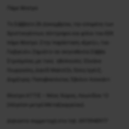
Πάμε θέατρο
Το Σάββατο 26 Δεκεμβρίου, την επομένη των
Χριστουγέννων, σύντροφοι και φίλοι του ΕΕΚ
πάμε θέατρο. Στην παράσταση «Εμείς», του
Γιεβγκιένι Ζαμιάτιν σε σκηνοθεσία Σάββα
Στρούμπου, με τους ηθοποιούς: Ελεάνα
Γεωργούλη, Δαυΐδ Μαλτέζε, Έλλη Ιγγλίζ,
Δημήτρης Παπαβασιλείου, Έβελυν Ασουάντ.
Θέατρο ΑΤΤΙΣ – Νέος Χώρος, Λεωνίδου 12
(πλησίον μετρό Μεταξουργείου).
Δηλώστε συμμετοχή στο τηλ. 6973940977