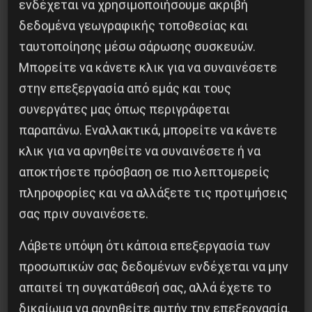
ενδέχεται να χρησιμοποιήσουμε ακριβή
Στρατόπεδο Χατζηπεντή στο Κουφόβουνο
δεδομένα γεωγραφικής τοποθεσίας και
Έβρου:Μόνο σε μια μονάδα οι 30 στους 60
ταυτοποίησης μέσω σάρωσης συσκευών.
είναι θετικοί στον Κορονοϊό
Μπορείτε να κάνετε κλικ για να συναινέσετε
4 Δεκεμβρίου 2020
στην επεξεργασία από εμάς και τους
συνεργάτες μας όπως περιγράφεται
παραπάνω. Εναλλακτικά, μπορείτε να κάνετε
κλικ για να αρνηθείτε να συναινέσετε ή να
αποκτήσετε πρόσβαση σε πιο λεπτομερείς
πληροφορίες και να αλλάξετε τις προτιμήσεις
σας πριν συναινέσετε.
Λάβετε υπόψη ότι κάποια επεξεργασία των
προσωπικών σας δεδομένων ενδέχεται να μην
απαιτεί τη συγκατάθεσή σας, αλλά έχετε το
δικαίωμα να αρνηθείτε αυτήν την επεξεργασία.
ΤΑ ΘΟΛΩΜΕΝΑ ΠΡΟΣΩΠΑ