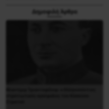
Δημοφιλή Άρθρα
Βλαντίμιρ Τριανταφίλοφ: ο Ελληνοπόντιος
στρατιωτικός εγκέφαλος του Κόκκινου
Στρατού