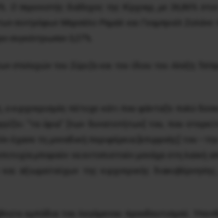
%. O περονιστής διάδοχος της Kίρχνερ, με 36,86% στο
ι των συντρόφων Μαρσέλο Ραμάλ και Γκαμπριέλ Σολάνο 
ρο συγκέντρωσαν 3,27%.
ων στελεχών του Σύριζα και του ίδιου του Αλέξη Τσίπρα
 ο κιρχνερισμός πέτυχε κάτι που φάνταζε πολύ δύσκο
γγίζει “τα όρια” [των δυνατοτήτων] του, που στερεί
δόν έχασε τη μοναδική περιφέρεια [επιρροής] του –
ν επιτυχία μπορούν να εντοπιστούν μονάχα στη λαϊκή
και αξιωματούχων της κιρχνερικής διακυβέρνησης, 
λητα εμπόδια του λεγόμενου προοδευτισμού. Υπενθυ