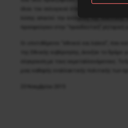
όλου του εκλογικού έτους, ισχύει και για 
λύσης απαιτεί την ενίσχυση της πολιτικής 
προσφεύγουν στην “προοδευτική” ρητορική γ
Οι υποτιθέμενοι “εθνικοί και λαϊκοί”, που 
της Εθνικής κυβέρνησης, άνοιξαν το δρόμο γ
σύγκρουση με τους εκμεταλλευόμενους. Το Ε
μιας καθαρής εναλλακτικής πολιτικής των ε
23 Νοεμβρίου 2015