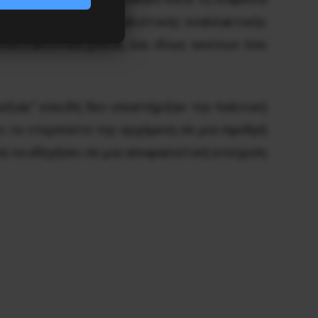
ς εργατικής και σοσιαλιστικής εναλλακτικής
καπιταλιστικά μπλοκ, και ιδίως εκείνων που
Δεξιάς” επειδή δεν υποστήριξαν την πολιτική
νει το ντεμπούτο της ερχόμενη σε μια σφοδρή
α να οδηγήσει σε μια αποφασιστική ενίσχυση