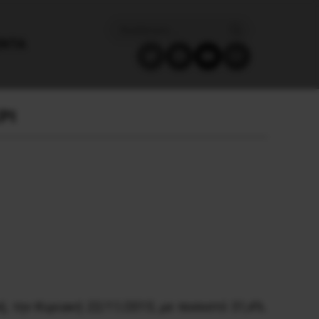
ΈΝΤΑ
ΡΙ
, την Kυριακή 22/11/2015, με ποσοστό 51,4%.