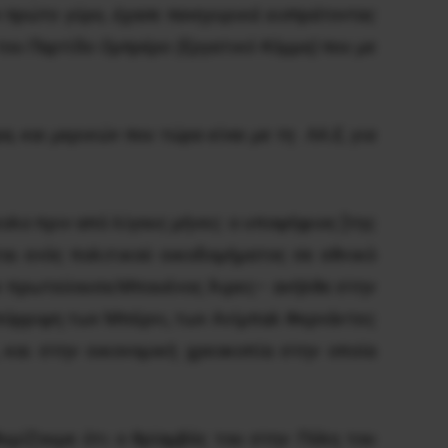
ν πρώτο γύρο, έχασε πανηγυρικά εισπράτοντας
του Παρτίδο Oμπρέρο (Eργατικό Kόμμα) που με
, και μερικών που τώρα είναι με τη ΛΑ.Ε, για
λο πριν από λίγους μήνες: ο υποψήφιος [της
ται ενός πολιτικού οικοδομήματος σε εθνικό
την πρωτεύουσα Mπουένος Άιρες– ανήλθε στην
 απόρριψη των Μπέρνι, των Ανίμπαλ Φερνάντες
και στην οικονομική χρεοκοπία στην οποία
μίζουμε ότι ο θρίαμβός του στην Πόλη του