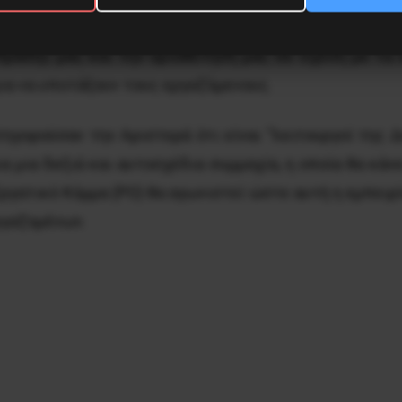
το Μέτωπο της Αριστεράς. Το έργο της ανάπτυξης μια
δράσης μας και την οριοθέτησή μας σε σχέση με τα 
ια να υποτάξουν τους εργαζόμενους.
κατηγορούσαν την Αριστερά ότι είναι “λειτουργοί της 
ια μια δεξιά και αυτοσχέδια συμμαχία, η οποία θα κά
ργατικό Κόμμα (PO) θα αγωνιστεί ώστε αυτή η εμπειρί
ργαζομένων.