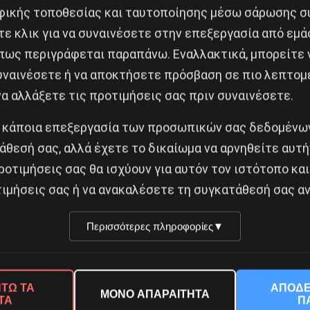
ρέωση, αύξηση των επιτοκίων- αποσκοπούσε να εφα
ικής τοποθεσίας και ταυτοποίησης μέσω σάρωσης σ
ο κάνει “προοδευτικά”. Μόνο την τελευταία στιγμή, 
ε κλικ για να συναινέσετε στην επεξεργασία από εμά
 κατήγγειλε τον Μάκρι ως προσαρμοστικό. Αλλά το 
πως περιγράφεται παραπάνω. Εναλλακτικά, μπορείτε ν
τούχοι], οι οποίοι συνέχιζαν τις διαπραγματεύσεις μ
συναινέσετε ή να αποκτήσετε πρόσβαση σε πιο λεπτομ
οσαρμοστικός προσανατολισμός δεν μπορεί πλέον να υ
α αλλάξετε τις προτιμήσεις σας πριν συναινέσετε.
ente para la Victoria [Σ.τ.M: το Μέτωπο για τη Νίκη τ
 κάποια επεξεργασία των προσωπικών σας δεδομένων
ισμού και της Αριστεράς] που θα κυμανθεί μεταξύ 
άθεσή σας, αλλά έχετε το δικαίωμα να αρνηθείτε αυτή
 κυβερνητών, βουλευτών και δημάρχων, σε μια προσπά
ροτιμήσεις σας θα ισχύουν για αυτόν τον ιστότοπο και
 ίδια ημέρα της ψηφοφορίας, με τη μαζική αποστασί
ιμήσεις σας ή να ανακαλέσετε τη συγκατάθεσή σας αν
 των προσαρμογών του θα πρωταγωνιστεί η αντικαπιτα
τες.
Περισσότερες πληροφορίες
▼
ωπο της Αριστεράς (FIT) δεν προτιμήθηκε από το εκλ
ι, θεωρώντας ότι αυτό θα ήταν ένα εμπόδιο ή ένας τρ
ΤΩ ΤΑ
ΑΠΟΔΕ
ΜΟΝΟ ΑΠΑΡΑΙΤΗΤΑ
ΤΑ
Π
στην Αργεντινή. Η μεταβλητότητα του εκλογικού σώμ