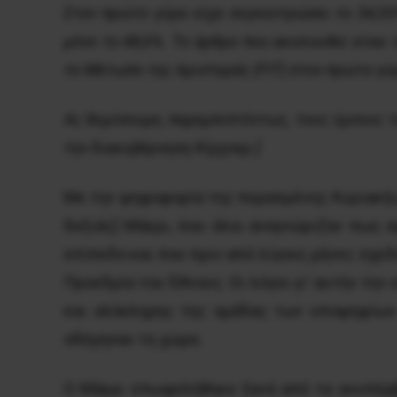
Στον πρώτο γύρο είχε συγκεντρώσει το 34,33
μόνο το 48,6%. Tο άρθρο που ακολουθεί είνα
το Mέτωπο της Aριστεράς (FIT) στον πρώτο γύ
Ας θυμίσουμε, παρεμπιπτόντως, τους ύμνους τ
την διακυβέρνηση Κίρχνερ.]
Με την ψηφοφορία της περασμένης Κυριακής,
δεξιάς] Mάκρι, που όλοι αναγνώριζαν πως α
επίπεδο και που πριν από λίγους μήνες σχε
Προεδρία του Έθνους. Οι λόγοι γι’ αυτήν τη
και ολόκληρης της ομάδας των υποψηφίων 
οδήγησαν τη χώρα.
Ο Μάκρι επωφελήθηκε ξανά από τα ανυπέρβ