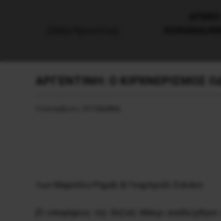
AΡΧΙΚΗ
ΚΟΙΝΩΝΙΑ/Κ
ΑΡΓΕΝΤΙΝΗ: Ο ΚΙΡΧΝΕΡΙΣΜΟΣ Ο
4 Δεκεμβρίου, 2015
Διεθνή
των Μαρσέλο Ραμάλ & Γκαμπριέλ Σολάνο
[O υποψήφιος της δεξιάς Mάκρι αναδείχθηκε 