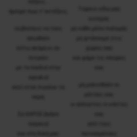
λέξεις…
Τώρα κι εδώ μας
άμοιρε πως ν’ αντέξεις,
κυνηγάς
να βλέπεις να τους
με κάθε μέσο πολεμάς
απωθούν
μη φτάσουμε στις
έστω ακόμη κι αν
χώρες σας
πνιγούν
και φάμε τις οπώρες
με τα παιδιά στην
σας
αγκαλιά
μη μολυνθούν οι
εκεί στου Αιγαίου τα
ράτσες σας
νερά;
οι άπληστες οι κάστες
Σα ΧΑΡΟΣ βγήκε
σας
παγανιά
από τους
και στη δική μας
πεινασμένους