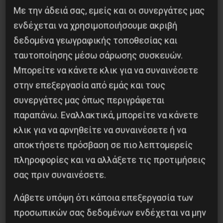
Με την άδειά σας, εμείς και οι συνεργάτες μας
ενδέχεται να χρησιμοποιήσουμε ακριβή
δεδομένα γεωγραφικής τοποθεσίας και
ταυτοποίησης μέσω σάρωσης συσκευών.
Μπορείτε να κάνετε κλικ για να συναινέσετε
στην επεξεργασία από εμάς και τους
συνεργάτες μας όπως περιγράφεται
παραπάνω. Εναλλακτικά, μπορείτε να κάνετε
κλικ για να αρνηθείτε να συναινέσετε ή να
Η Eπανάσταση της 19 Ιουλίου 1936 στην
αποκτήσετε πρόσβαση σε πιο λεπτομερείς
Iσπανία
πληροφορίες και να αλλάξετε τις προτιμήσεις
5 Αυγούστου 2026
σας πριν συναινέσετε.
Λάβετε υπόψη ότι κάποια επεξεργασία των
προσωπικών σας δεδομένων ενδέχεται να μην