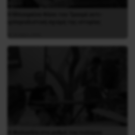
Η Μπουρκίνα Φάσο του Τραορέ αντι-
ιμπεριαλιστική σχισμή της ιστορίας
26 Μαΐου 2025
Η Φινλανδία στο ρυθμό του πολέμου