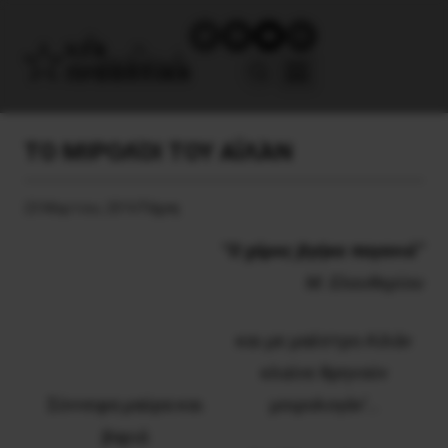
ΤΟ ΜΙΡΟΛΌΙ ΤΟΥ ΑΪΛΆΝ
23 Μαρτίου, 2016
Τέχνη
‘‘Ο χάρος βγήκε παγανιά’’
Μ. Ελευθερίου
και με μαέστρο Αϊλάν
κλαίνε θρηνούν
Σύννεφα μαύρα και
μοιρολογάν’…
βαριά