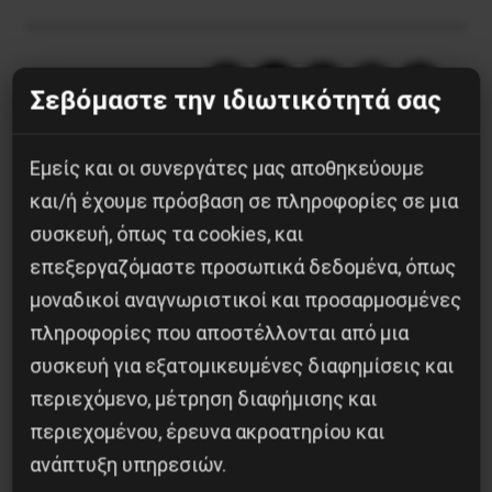
Κοινοποίησε το:
Σεβόμαστε την ιδιωτικότητά σας
Εμείς και οι συνεργάτες μας αποθηκεύουμε
και/ή έχουμε πρόσβαση σε πληροφορίες σε μια
Προηγούμενο:
ADVANCED STAGE IN TURKEY’S
συσκευή, όπως τα cookies, και
SYRIANISATION: HOLD ERDOĞAN AND AKP
επεξεργαζόμαστε προσωπικά δεδομένα, όπως
RESPONSIBLE FOR THE CATASTROPHE IN
μοναδικοί αναγνωριστικοί και προσαρμοσμένες
ANKARA!
πληροφορίες που αποστέλλονται από μια
Επόμενο:
ΔΙΕΘΝΙΣΤΙΚΗ ΣΥΝΑΝΤΗΣΗ ΣΤΟ
συσκευή για εξατομικευμένες διαφημίσεις και
ΒΡΟΤΣΛΑΒ
περιεχόμενο, μέτρηση διαφήμισης και
Δημοφιλή Άρθρα
περιεχομένου, έρευνα ακροατηρίου και
ανάπτυξη υπηρεσιών.