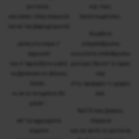
γειτονιά…
και τους
και κάνει τόση παγωνιά
ξεσπιτωμένους.
σα να ‘ναι βαρυχειμωνιά
Νιώθετε
μέσα στο κύμα τ’
υπεράνθρωποι
αγριωπό
ενώ είστε υπάνθρωποι
και σ’ αφιλόξενο γιαλό
μα λίγες θα είν’ οι ώρες
να βρίσκουν κι άλλους
σας
Αϊλάν…
στις όμορφες τι χώρες
κι αν οι πνιγμένοι δε
σας.
μιλάν’…
ΝΑΤΟ που βγήκες
απ’ τα αφρισμένα
παγανιά
κύματα
και σε αυτή τη γειτονιά,