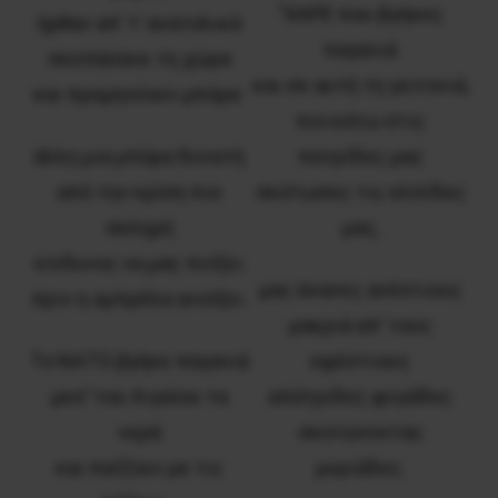
‘‘ΧΑΡΕ που βγήκες
ήρθαν απ’ τ’ ανατολικά
παγανιά
σκεπάσανε τη χώρα
και σε αυτή τη γειτονιά,
και προμηνύουν μπόρα˙
πιο κάτω στις
άλλη μια μπόρα δυνατή
πατρίδες μας
από την κρίση πιο
σκότωσες τις ελπίδες
σκληρή
μας,
κίνδυνος να μας πνίξει
μας έκανες ανέστιους
πριν η ομπρέλα ανοίξει.
μακριά απ’ τους
Το ΝΑΤΟ βγήκε παγανιά
εφέστιους
μεσ’ του Αιγαίου τα
απάτριδες φυγάδες
νερά
σκοτώνοντας
και παίζουν με τις
μυριάδες.