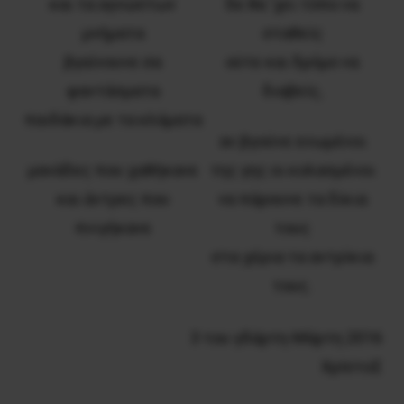
και τα αγνώστων
δε θα ‘χει τόπο να
μνήματα
σταθείς
βγαίνουνε σα
ούτε και δρόμο να
φαντάσματα
διαβείς,
παιδάκια με τα κλάματα
αν βγούνε ενωμένοι
μανάδες που χαθήκανε
της γης οι κολασμένοι
και άντρες που
να πάρουνε τα δίκια
πνιγήκανε
τους
στα χέρια τα αντρίκια
τους.
3 του γδάρτη-Μάρτη 2016
ΧρΙστοΣ