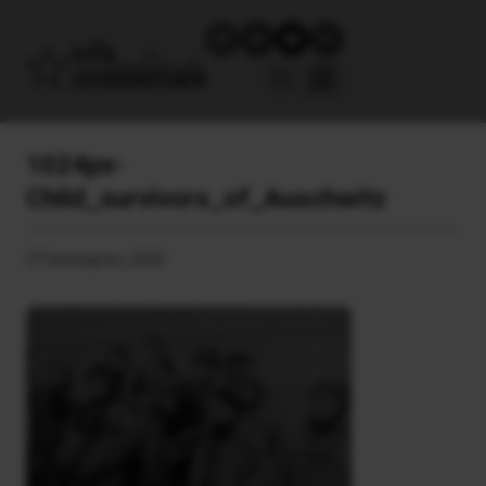
1024px-
Child_survivors_of_Auschwitz
27 Ιανουαρίου, 2022