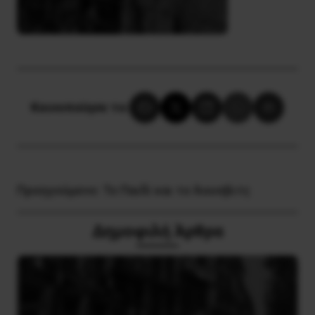
Κοινοποίησε το:
Προηγούμενο:
Το Παιδί και το Άουσβιτς
Δημοφιλή Άρθρα