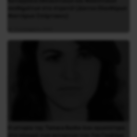
Καταγγελία Εθνικιστικών και Φασιστικών
συνθημάτων στο στρατό! (Δίκτυο Ελευθέρων
Φαντάρων Σπάρτακος)
15 Δεκεμβρίου 2023
Η ιστορία της Tamara Bunke που αγωνίστηκε
στο πλευρό των ανταρτών του Τσε Γκεβάρα