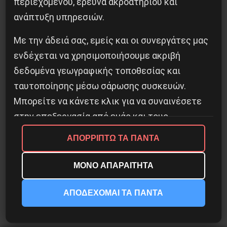
περιεχομένου, έρευνα ακροατηρίου και
ανάπτυξη υπηρεσιών.
Με την άδειά σας, εμείς και οι συνεργάτες μας
Κοινοποίησε το:
ενδέχεται να χρησιμοποιήσουμε ακριβή
δεδομένα γεωγραφικής τοποθεσίας και
ταυτοποίησης μέσω σάρωσης συσκευών.
Μπορείτε να κάνετε κλικ για να συναινέσετε
Προηγούμενο:
To Tαξίδι των Ζαπατίστας στην
στην επεξεργασία από εμάς και τους
Ευρώπη
συνεργάτες μας όπως περιγράφεται
ΑΠΟΡΡΙΠΤΩ ΤΑ ΠΑΝΤΑ
παραπάνω. Εναλλακτικά, μπορείτε να κάνετε
Δημοφιλή Άρθρα
κλικ για να αρνηθείτε να συναινέσετε ή να
ΜΟΝΟ ΑΠΑΡΑΙΤΗΤΑ
αποκτήσετε πρόσβαση σε πιο λεπτομερείς
πληροφορίες και να αλλάξετε τις προτιμήσεις
ΑΠΟΔΕΧΟΜΑΙ ΤΑ ΠΑΝΤΑ
σας πριν συναινέσετε.