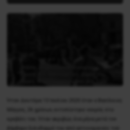
Ήταν Δευτέρα 13 Ιουλίου 2020 όταν ο Bασίλειος
Μάγγος, 26 χρόνων, εντοπίστηκε νεκρός στο
κρεβάτι του. Ήταν ακριβώς ένα μήνα μετά τον
βάρβαρο ξυλοδαρμό του από αστυνομικούς τού