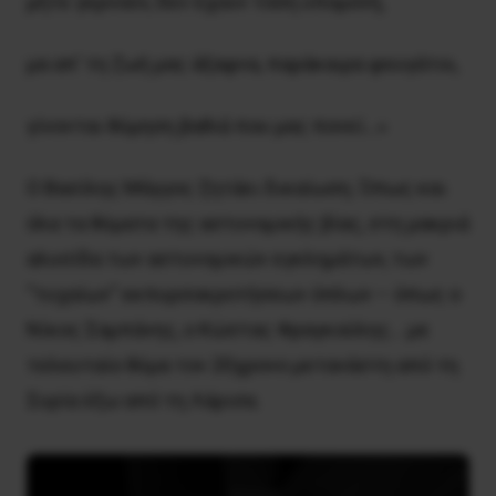
μήτε γερνούν, δεν έχουν τόση υπομονή,
μα απ’ τη ζωή μας άξαφνα, παράκαιρα φευγάτοι,
γίνονται θύμηση βαθιά που μας πονεί…»
Ο Βασίλης Μάγγος ζητάει δικαίωση. Όπως και
όλα τα θύματα της αστυνομικής βίας, στη μακριά
αλυσίδα των αστυνομικών εγκλημάτων, των
“τυχαίων” εκπυρσοκροτήσεων όπλων – όπως ο
Νίκος Σαμπάνης, ο Κώστας Φραγκούλης… με
τελευταίο θύμα τον 20χρονο μετανάστη από τη
Συρία έξω από τη Λάρισα.