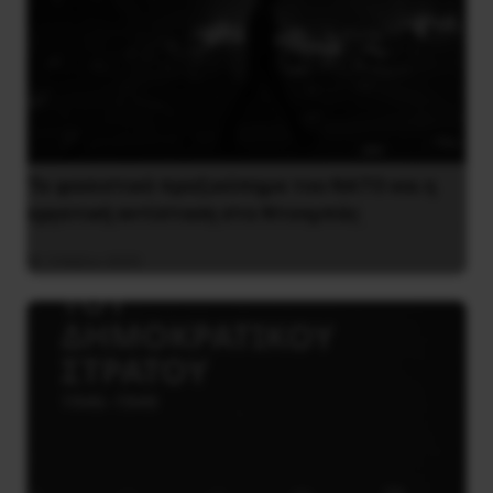
Το φασιστικό πραξικόπημα του ΝΑΤΟ και η
εργατική αντίσταση στο Ντονμπάς
3 Μαΐου 2025