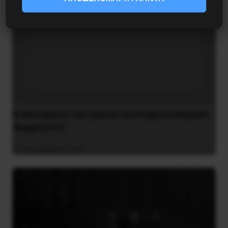
H δολοφονία του Ιρανού επιστήμονα Μοχσέν
Φαχριζαντέ
29 Νοεμβρίου 2020