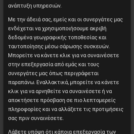
Κοινοποίησε το:
ανάπτυξη υπηρεσιών.
Με την άδειά σας, εμείς και οι συνεργάτες μας
ενδέχεται να χρησιμοποιήσουμε ακριβή
δεδομένα γεωγραφικής τοποθεσίας και
Προηγούμενο:
ΕΕΚ: Για την ήττα του ΝΑΤΟ –
ταυτοποίησης μέσω σάρωσης συσκευών.
Πόλεμος στον πόλεμο των ιμπεριαλιστών
Μπορείτε να κάνετε κλικ για να συναινέσετε
Επόμενο:
Διαδήλωση ενάντια στη σύνοδο του
στην επεξεργασία από εμάς και τους
ΝΑΤΟ
συνεργάτες μας όπως περιγράφεται
Δημοφιλή Άρθρα
παραπάνω. Εναλλακτικά, μπορείτε να κάνετε
κλικ για να αρνηθείτε να συναινέσετε ή να
αποκτήσετε πρόσβαση σε πιο λεπτομερείς
πληροφορίες και να αλλάξετε τις προτιμήσεις
σας πριν συναινέσετε.
Λάβετε υπόψη ότι κάποια επεξεργασία των