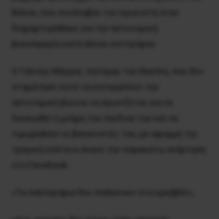
Βόλου, που συνέλαβαν τον αγωνιστή όταν
διαμαρτυρήθηκε για την αστυνομική
βιαιοπραγία κατά άλλου συντρόφου.
Ο Γιάννης Μάγγος, πατέρας του Βασίλη, που δεν
σταμάτησε ποτέ να καταγγέλλει την
αστυνομική βία και να αγωνίζεται για να
δικαιωθεί η μνήμη του παιδιού του και να
τιμωρηθούν οι βασανιστές του, με αφορμή την
τραγική επέτειο έκανε την παρακάτω ανάρτηση
στο Facebook:
«Τα παλληκάρια δεν πεθαίνουν στο κρεββάτι,