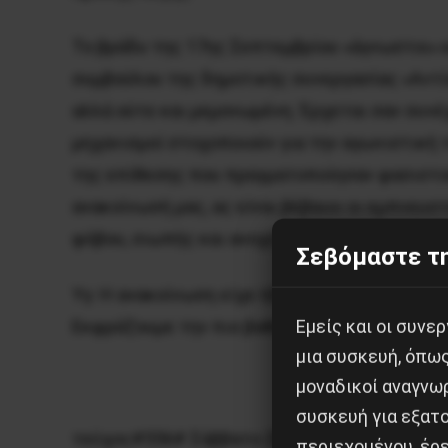
Το βράδυ της 17ης Σεπτεμβρίου «άγνωστοι» 
συμβούλου της δημοτικής συνεργασίας «Αντίσ
αλλά ούτε και μεμονωμένη. Έρχεται σαν συν
μηχανισμοί στοχοποιούν για την αγωνιστική 
της επίθεσης που πραγματοποίησαν φασιστοε
ανακοίνωσή μας, ας είναι βέβαιοι οι εμπνε
φόβου, σιωπής και ανοχής στην μνημονιακή χ
Σεβόμαστε τη
Υγ: Η ανακοίνωση είχε ήδη γραφεί όταν μάθα
Εμείς και οι συν
Εκφράζουμε την πιο βαθειά μας συμπάθεια στ
μια συσκευή, όπω
μοναδικοί αναγνω
συσκευή για εξατο
τεύχος#556# Σάββατο 28 Σεπτεμβίου 2013
περιεχομένου, έρ