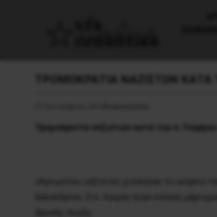
AΡ
ΚΟΙΝΩΝ
ΤΡΟΜΟΚΡΑΤΙΑ ΝΑΖΙΣΤΩΝ ΚΑΤΑ Τ
27 Σεπτεμβρίου, 2013
Ανακοινώσεις
Τρομοκρατία ναζιστών κατά του σ. Γιώ
ργου
«Άγνωστοι» ναζιστές χτύπησαν το ιατρείο το
Xαλανδρίου. O σ. Λιερός ήταν επίσης μάρτυ
Xρυσής Aυγής.