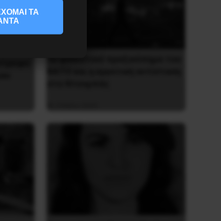
ΧΟΜΑΙ ΤΑ
ΑΝΤΑ
Το φασιστικό πραξικόπημα του
ντροφο
ΝΑΤΟ και η εργατική αντίσταση
ου
στο Ντονμπάς
3 Μαΐου 2025