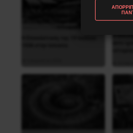
ΑΠΟΡΡΙΠ
ΠΑΝ
Η Μπου
Η Eπανάσταση της 19 Ιουλίου
αντι-ιμ
1936 στην Iσπανία
ιστορία
5 Αυγούστου 2026
26 Μαΐο