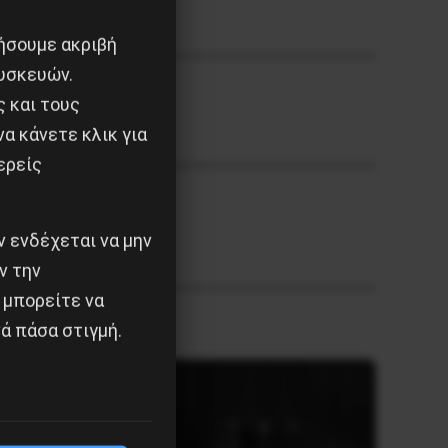
ιήσουμε ακριβή
υσκευών.
ς και τους
α κάνετε κλικ για
ερείς
Ν ΤΟΥΣ
 ενδέχεται να μην
ν την
 μπορείτε να
ά πάσα στιγμή.