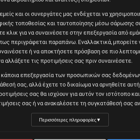
 εμείς και οι συνεργάτες μας ενδέχεται να χρησιμοπο
ικής τοποθεσίας και ταυτοποίησης μέσω σάρωσης σ
ε κλικ για να συναινέσετε στην επεξεργασία από εμά
Κοινοποίησε το:
πως περιγράφεται παραπάνω. Εναλλακτικά, μπορείτε ν
συναινέσετε ή να αποκτήσετε πρόσβαση σε πιο λεπτομ
α αλλάξετε τις προτιμήσεις σας πριν συναινέσετε.
Ν ΜΑΤ ΕΝΑΝΤΙΟΝ ΤΩΝ ΕΡΓΑΤΩΝ ΚΑΙ ΤΩΝ ΟΙΚΟΓΕΝΕΙΩ
 κάποια επεξεργασία των προσωπικών σας δεδομένων
ΗΛΩΣΕΩΝ ΓΙΑ ΤΗΝ ΚΑΤΑΛΗΨΗ ΠΑΡΑΡΤΗΜΑΤΟΣ
άθεσή σας, αλλά έχετε το δικαίωμα να αρνηθείτε αυτή
ροτιμήσεις σας θα ισχύουν για αυτόν τον ιστότοπο και
Δημοφιλή Άρθρα
ιμήσεις σας ή να ανακαλέσετε τη συγκατάθεσή σας αν
Περισσότερες πληροφορίες
▼