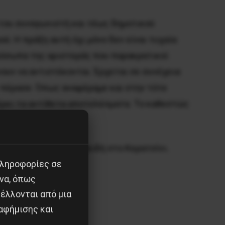
του συναγωνιστή και τέως δημοτικού
. Η πράξη αυτή όχι μόνο δεν είναι τυχαία
ρόσωπα της αριστεράς που παρακρατικοί
ουν να αντιστέκονται. Έρχεται σε συνέχεια
 πέρασε. Όπως αναφέραμε και στην τότε
έρει τα αντίθετα αποτελέσματα. Το καθεστώς
υ Φύσσα από φασιστοειδή στο Κερατσίνι.
πληροφορίες σε
εν θα περάσουν.
να, όπως
έλλονται από μια
αφήμισης και