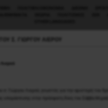
ΧΙΚΗ
ΠΟΛΙΤΙΚΉ/ΟΙΚΟΝΟΜΊΑ
ΔΙΕΘΝΗ
ΕΡΓΑΤ
ΙΑ/ΚΙΝΗΜΑΤΑ
ΘΕΩΡΙΑ
ΠΟΛΙΤΙΣΜΟΣ
ΕΕΚ
OTHER LANGUAGES
ΟΥ Σ. ΓΙΩΡΓΟΥ ΛΙΕΡΟΥ
 Λιερού
υ σ. Γιώργου Λιερού, γνωστός για την αριστερή του 
ρας υπεράσπισης στην πρόσφατη δίκη του Σάββα Mιχαή