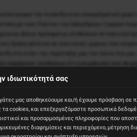
κατέστρεψαν την πινακίδα στον επαγγελματικό χώρο 
ταση με τους Πολίτες του Χαλανδρίου» Γιώργου Λιερού
έχεια και άλλων πρόσφατων επιθέσεων σε πολιτικά π
τους δράση αλλά και σε πολιτικούς χώρους που επιμέν
ιδή στο στέκι της παράταξής μας τον Ιούνιο που μας
υστές παρόμοιων επιθέσεων ότι η κλιμάκωσή τους θα φ
ούντα δεν θα περάσει.
ν ιδιωτικότητά σας
με για την άνανδρη δολοφονία του αντιφασίστα Παύλο
εργάτες μας αποθηκεύουμε και/ή έχουμε πρόσβαση σε 
ους δικούς του και απαντάμε μόνο με τρεις λέξεις: Δ
ς τα cookies, και επεξεργαζόμαστε προσωπικά δεδομέ
ριστικοί και προσαρμοσμένες πληροφορίες που αποστ
μικευμένες διαφημίσεις και περιεχόμενο, μέτρηση δι
ευνα ακροατηρίου και ανάπτυξη υπηρεσιών.