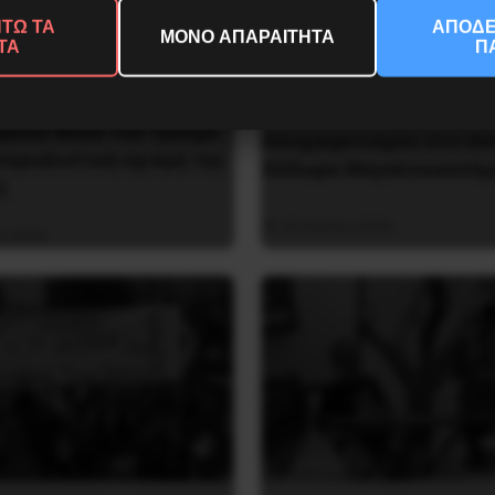
ΤΩ ΤΑ
ΑΠΟΔΕ
ΜΟΝΟ ΑΠΑΡΑΙΤΗΤΑ
ΤΑ
Π
ρκίνα Φάσο του Τραορέ
Αποχαιρετισμός στο σύ
περιαλιστική σχισμή της
Θόδωρο Μεγαλοοικονόμ
ς
26 Ιουλίου 2026
υ 2025