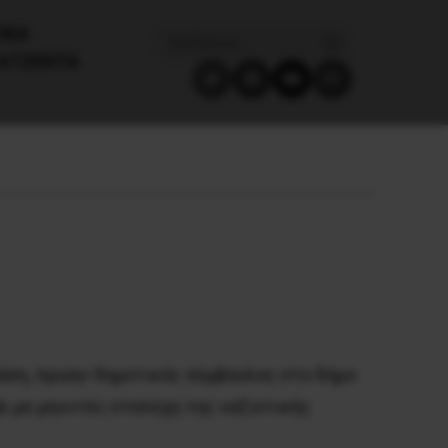
ΙΚΑ
ΑΤΖΈΝΤΑ
δράση, πρώην δημοτικός σύμβουλος στο δήμο
λ με μηνυτές στελέχη της ναζιστικής