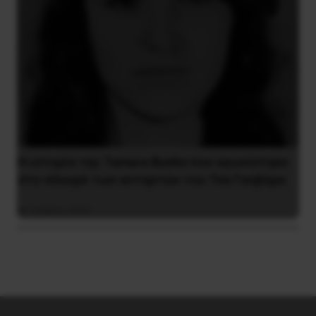
Η ιστορία της Tamara Bunke που αγωνίστηκε
στο πλευρό των ανταρτών του Τσε Γκεβάρα
5 Μαΐου 2023