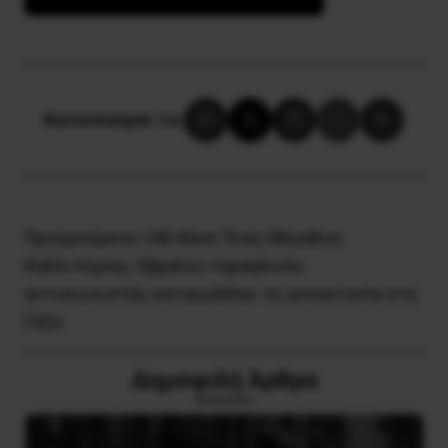
Κοινοποίησε το:
Προηγούμενο:
Udi Aloni: Ένας Μεγάλος
Καλλιτέχνης, Εβραίος-Ισραηλινός
αντισιωνιστής καταγγέλλει τη γενοκτονία στη
Γάζα
Δημοφιλή Άρθρα