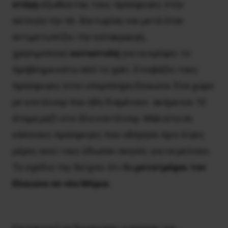
στέγη
εξωθώντας τους πρόσφυγες στην
αστεγία την πλ. Βικτωρίας και μετά όταν
αντιμετωπίζει την κατακραυγή,
χρησιμοποιεί
καταστολή
για να κρύψει το
πρόβλημα κάτω από το χαλί. Στοιβάζει τους
πρόσφυγες στον υπερπλήρη Ελαιώνα. Ένα χώρο
με κοντέινερ που ήδη διαμένουν ακόμα και 10
άτομα μαζί στο ίδιο κοντέινερ. Μάλιστα σε
κάποιους πρόσφυγες που οδήγησε πριν λίγες
μέρες εκεί τους έδωσαν σκηνές για να μείνουν.
Το σχέδιο της δείχνει ότι θα
μετατρέψει τον
Ελαιώνα σε νέα Μόρια.