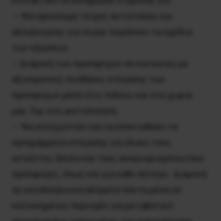
Επιτακτικό να δυναμώσει ο αγώνας για :
– Να υψώσουμε τείχος αντίστασης και
αλληλεγγύης για να μην περάσουν τα σχέδια
των εξώσεων.
– Διαμονή των προσφύγων σε κατοικίες με
αξιοπρεπείς συνθήκες στέγασης των
προσφύγων μέσα στις πόλεις και στα χωριά
μας. Όχι στη γκετοποίηση.
– Να συνεχιστούν και να επεκταθούν τα
προγράμματα στέγασης για όλους τους
αιτούντες άσυλο και τους αναγνωρισμένες/ους
πρόσφυγες, όπως και για κάθε άστεγο. Διαμονή
σε κατάλληλα καταλύματα πάντα μέσα σε
κατοικημένες περιοχές για μεταβατικό