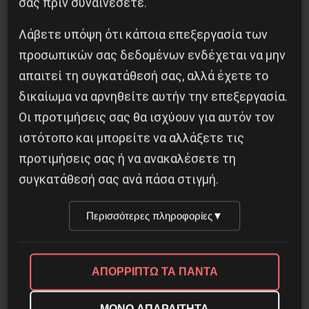
σας πριν συναινέσετε.
Χωρίς Νεολαία δεν υπάρχει Αλβανία
Λάβετε υπόψη ότι κάποια επεξεργασία των
προσωπικών σας δεδομένων ενδέχεται να μην
7 Αυγούστου 2026
απαιτεί τη συγκατάθεσή σας, αλλά έχετε το
δικαίωμα να αρνηθείτε αυτήν την επεξεργασία.
Οι προτιμήσεις σας θα ισχύουν για αυτόν τον
ιστότοπο και μπορείτε να αλλάξετε τις
προτιμήσεις σας ή να ανακαλέσετε τη
συγκατάθεσή σας ανά πάσα στιγμή.
Περισσότερες πληροφορίες
▼
ΑΠΟΡΡΙΠΤΩ ΤΑ ΠΑΝΤΑ
Η Eπανάσταση της 19 Ιουλίου 1936 στην
Iσπανία
ΜΟΝΟ ΑΠΑΡΑΙΤΗΤΑ