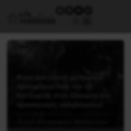
Βίαιη νυκτερινή μεταφορά
προσφύγων από την πλ.
Βικτωρίας στον Ελαιώνα και
προσαγωγές αλληλέγγυων
19 Ιουνίου, 2020
Προσφυγικό - Μεταναστευτικό