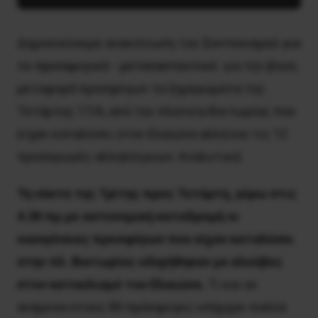
Δημοσιεύουμε ανακοίνωση του 
Συντονισμού για 
το προσφυγικό - μεταναστευτικό 
 για την βίαιη 
μεταφορά προσφύγων τα ξημερώματα της 
Τετάρτης 17/6, από την πλατεία Βικτωρίας που 
είχαν καταλύσει στον Ελαιώνα αλλά και τις 12 
προσαγωγές αλληλέγγυων. Αναλυτικά: 
Τη νύκτα της Τρίτης προς Τετάρτη, γύρω στις
4.30 πμ με αστυνομική καταδρομή οι
οικογένειες προσφύγων που είχαν καταλύσει
στην πλ. Βικτωρίας οδηγήθηκαν με κλούβες
στον καταυλισμό του Ελαιώνα.
Τι και αν
ανάμεσα στους 80 πρόσφυγες υπήρχαν πολλά