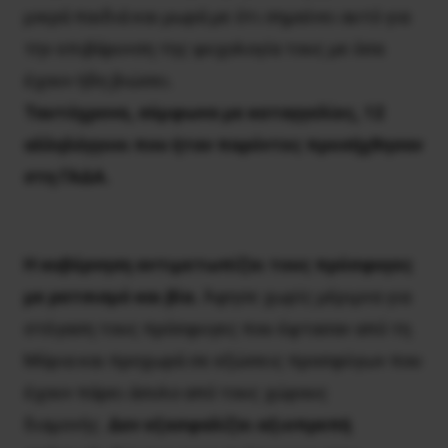
μικρά παιδιά και μωρά με ότι σημαίνει αυτό για
την επιβάρυνση της ψυχολογία τους με όσα
έχουν ήδη βιώσει.
Ταυτόχρονα, σύμφωνα με καταγγελίες, 12
αλληλέγγυοι που ήταν παρόντες προσήχθησαν
στη ΓΑΔΑ.
Η κυβέρνηση αντιμετωπίζει τους πρόσφυγες
με ρατσισμό και βία.
Άφησε χωρίς μέριμνα για
στέγαση τους πρόσφυγες που έφτασαν από τη
Μόρια και προχωρά σε εξώσεις προσφύγων που
έχουν πάρει άσυλο από τους χώρους
διαμονής.
Δεν εξασφαλίζει αξιοπρεπή