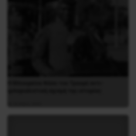
Η Μπουρκίνα Φάσο του Τραορέ αντι-
ιμπεριαλιστική σχισμή της ιστορίας
26 Μαΐου 2025