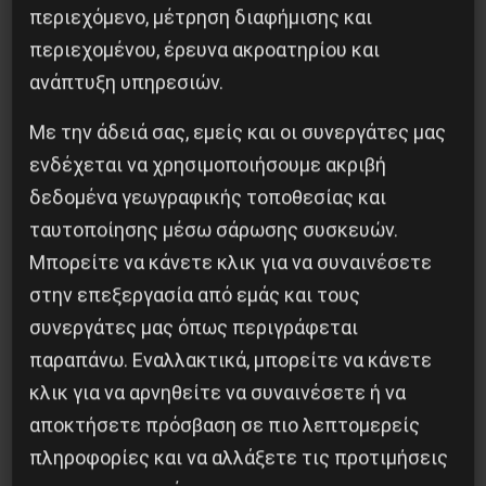
περιεχόμενο, μέτρηση διαφήμισης και
Προηγούμενο:
Κινητοποίηση στο Ίλιον για την
περιεχομένου, έρευνα ακροατηρίου και
παν-υγειονομική απεργία
ανάπτυξη υπηρεσιών.
Επόμενο:
Στο εφετείο η δίκη της
αντιφασιστικής μοτοπορείας
Με την άδειά σας, εμείς και οι συνεργάτες μας
ενδέχεται να χρησιμοποιήσουμε ακριβή
Δημοφιλή Άρθρα
δεδομένα γεωγραφικής τοποθεσίας και
ταυτοποίησης μέσω σάρωσης συσκευών.
Μπορείτε να κάνετε κλικ για να συναινέσετε
στην επεξεργασία από εμάς και τους
συνεργάτες μας όπως περιγράφεται
παραπάνω. Εναλλακτικά, μπορείτε να κάνετε
κλικ για να αρνηθείτε να συναινέσετε ή να
αποκτήσετε πρόσβαση σε πιο λεπτομερείς
πληροφορίες και να αλλάξετε τις προτιμήσεις