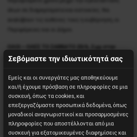
περιορισμένο χρόνο μέχρι την εγκατάσταση
όλων σε διαμερίσματα και κατοικίες. Να
αναλάβουν τις ευθύνες τους η κυβέρνηση, οι
Περιφέρειες και οι Δήμοι.
ΟΛΟΙ – ΟΛΕΣ ΤΟ ΣΑΒΒΑΤΟ 20/6, 2 μμ στην
ΟΜΟΝΟΙΑ
Σεβόμαστε την ιδιωτικότητά σας
*πηγή φωτογραφίας :
ΣΥ.ΠΡΟ.Μ.Ε
Εμείς και οι συνεργάτες μας αποθηκεύουμε
και/ή έχουμε πρόσβαση σε πληροφορίες σε μια
συσκευή, όπως τα cookies, και
επεξεργαζόμαστε προσωπικά δεδομένα, όπως
Κοινοποίησε το:
μοναδικοί αναγνωριστικοί και προσαρμοσμένες
πληροφορίες που αποστέλλονται από μια
συσκευή για εξατομικευμένες διαφημίσεις και