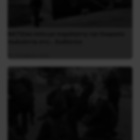
ΝΑΤΟϊκά όπλα με παραλήπτη την Ουκρανία
πωλούνται στο… διαδίκτυο
4 Νοεμβρίου 2022