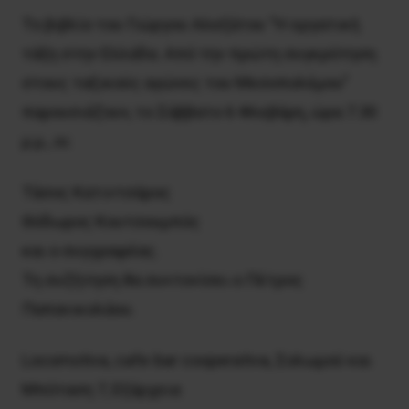
Το βιβλίο του Γιώργου Αλεξάτου “Η εργατική
τάξη στην Ελλάδα. Από την πρώτη συγκρότηση
στους ταξικούς αγώνες του Μεσοπολέμου”
παρουσιάζουν, το Σάββατο 6 Φλεβάρη, ώρα 7.30
μ.μ., οι:
Τάσος Κατιντσάρος
Θόδωρος Κουτσουμπός
και ο συγγραφέας.
Τη συζήτηση θα συντονίσει ο Πέτρος
Παπανικολάου.
Locomotiva, cafe-bar cooperativa, Σολωμού και
Μπόταση 7, Εξάρχεια