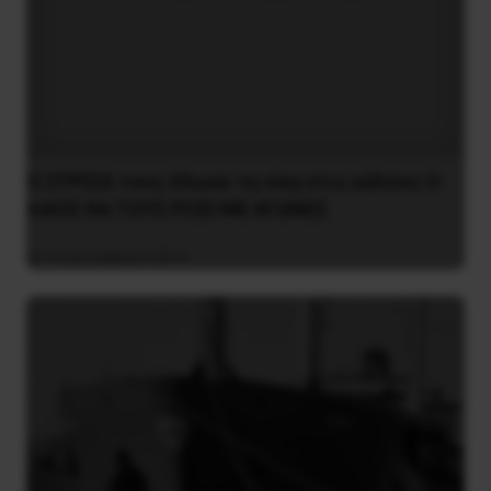
O ΣYPIZA τους έδωσε τη νίκη στις κάλπες O
ΛAOΣ ΘA TOYΣ PIΞEI ME AΓΩNEΣ
3 Σεπτεμβρίου 2019