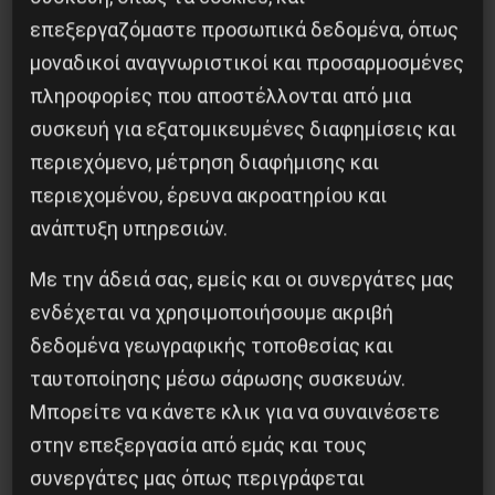
φορά που το ίδιο κινδυνεύει.
επεξεργαζόμαστε προσωπικά δεδομένα, όπως
μοναδικοί αναγνωριστικοί και προσαρμοσμένες
Η εκδίκησή μας για κάθε θύμα των ναζιστών,
πληροφορίες που αποστέλλονται από μια
κάθε άνθρωπο που εξαθλιώνεται στο βωμό του
συσκευή για εξατομικευμένες διαφημίσεις και
κέρδους, δεν θα είναι μόνο το τσάκισμα της
περιεχόμενο, μέτρηση διαφήμισης και
Χρυσής Αυγής και του φασισμού διεθνώς, αλλά
περιεχομένου, έρευνα ακροατηρίου και
κυρίως η οργάνωση της παγκόσμιας
ανάπτυξη υπηρεσιών.
προλεταριακής Επανάστασης.
Με την άδειά σας, εμείς και οι συνεργάτες μας
ενδέχεται να χρησιμοποιήσουμε ακριβή
Ούτε σε πόλεις ούτε σε χωριά, τσακίζουμε
δεδομένα γεωγραφικής τοποθεσίας και
φασίστες σε κάθε γειτονιά.
ταυτοποίησης μέσω σάρωσης συσκευών.
18/11/2015
Μπορείτε να κάνετε κλικ για να συναινέσετε
στην επεξεργασία από εμάς και τους
ΕΕΚ / ΚΟ ΜΑΓΝΗΣΙΑΣ
συνεργάτες μας όπως περιγράφεται