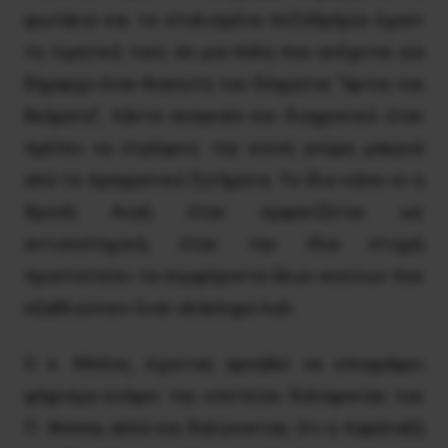
φωτάκια και τα στολισμένα πεζοδρόμια έχουν
τη τιμητική τους σε μια πόλη που ανέχεται για
δήμαρχο έναν θιασώτη του δόγματος “άρτος και
θεάματα”, πάντα αναγκαίο και διαχρονικό όταν
πρέπει να στρέψεις την κοινή γνώμη μακρυά
από τα πραγματικά ζητήματα. Το ίδιο κάνει κι η
Χρυσή Αυγή όταν εμφανίζεται ως
αντισυστημική, όταν την ίδια στιγμή
προστατεύει τα συμφέροντα όλων εκείνων που
εξαθλιώνουν έναν ολόκληρο λαό.
Ο κ. Μπέος, έχοντας αρνηθεί να υπογράψει
ψήφισμα ενόψει της επετείου δολοφονίας του
Π. Φύσσα, αλλά και δηλώνοντας ότι η παράταξή