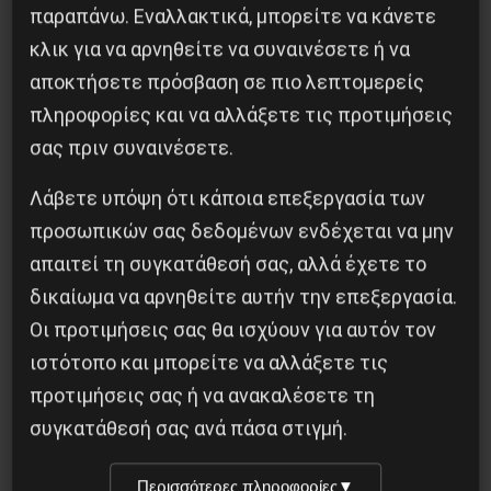
παραπάνω. Εναλλακτικά, μπορείτε να κάνετε
κλικ για να αρνηθείτε να συναινέσετε ή να
αποκτήσετε πρόσβαση σε πιο λεπτομερείς
Κοινοποίησε το:
πληροφορίες και να αλλάξετε τις προτιμήσεις
σας πριν συναινέσετε.
Λάβετε υπόψη ότι κάποια επεξεργασία των
Προηγούμενο:
Η ΓΕΝΙΚΗ ΑΠΕΡΓΙΑ ΤΗΣ 12/11
προσωπικών σας δεδομένων ενδέχεται να μην
ΣΤΟ ΗΡΑΚΛΕΙΟ ΚΡΗΤΗΣ
απαιτεί τη συγκατάθεσή σας, αλλά έχετε το
Επόμενο:
ΒΙΒΛΙΟΠΑΡΟΥΣΙΑΣΗ: ΓΙΑ ΜΙΑ
δικαίωμα να αρνηθείτε αυτήν την επεξεργασία.
ΧΕΙΡΑΦΕΤΗΤΙΚΗ ΨΥΧΙΑΤΡΙΚΗ
Οι προτιμήσεις σας θα ισχύουν για αυτόν τον
ιστότοπο και μπορείτε να αλλάξετε τις
Δημοφιλή Άρθρα
προτιμήσεις σας ή να ανακαλέσετε τη
συγκατάθεσή σας ανά πάσα στιγμή.
Περισσότερες πληροφορίες
▼