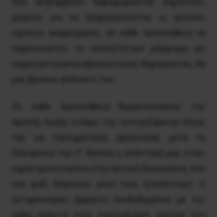
που αναλαμβάνει παραχωρώντας δημόσιους
χώρους για να εξαργυρώνονται οι φιλικές
σχέσεις αναρρίχησης, σε κάθε προσπάθεια να
παρουσιαστεί το νεοναζιστικό μόρφωμα ως
κόμμα αστικοκοινοβουλευτικής δημοκρατίας, θα
μας βρίσκει απέναντί του.
Σε κάθε προσπάθεια θυματοποίησης της
Xρυσής Aυγής ενόψει της συνεχιζόμενης δίκης
της ως εγκληματικής οργάνωσης μετά τη
δολοφονία του Π. Φύσσα, η απάντησή μας είναι:
καμία εμπιστοσύνη στην αστική δικαιοσύνη, που
σαν φίδι δαγκώνει μόνο τους ξυπόλυτους. Ο
αντιφασισμός, άρρηκτα συνδεδεμένος με την
πάλη ενάντια στον καπιταλισμό, γίνεται στο