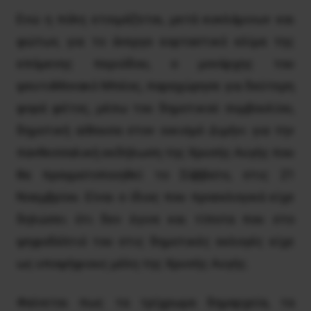
Ενώ η πόλη ετοιμάζεται, μετά κυκλάμινων και
φώτων, για το άνεργο εορταστικό κλίμα της
επόμενης περιόδου, ο μονάρχης του
ψευτοΜονακό Μπέος, παραχώρησε για δεύτερη
φορά φέτος, μέσω του δημοτικού συμβουλίου,
δημοτική αίθουσα στον οικισμό Διμήνι για την
πανθεσσαλική εκδήλωση της Xρυσής Aυγής που
θα πραγματοποιηθεί το Σάββατο, στις 21
Νοεμβρίου. Είναι ο ίδιος που προεκλογικά είχε
δηλώσει ότι δεν έγινε και τίποτα που στο
ψηφοδέλτιό του στις δημοτικές εκλογές είχε
ως υποψήφιους μέλη της Χρυσής Αυγής.
Φαίνεται πως τα τρίχρωμα δημαρχεία, τα