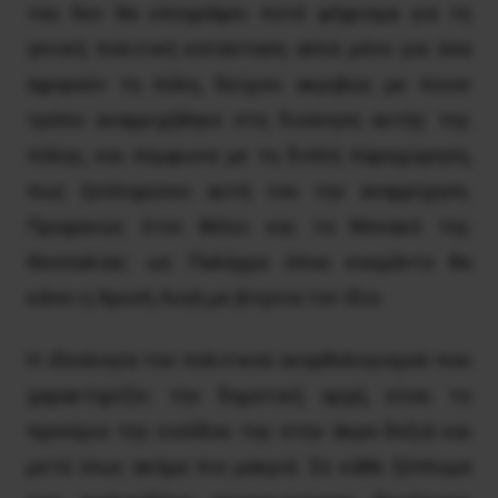
του δεν θα υπογράψει ποτέ ψήφισμα για τη
γενική πολιτική κατάσταση αλλά μόνο για όσα
αφορούν τη πόλη, δείχνει ακριβώς με ποιον
τρόπο αναρριχήθηκε στη διοίκηση αυτής της
πόλης, και σύμφωνα με τη διπλή παραχώρηση,
πως ξεπληρώνει αυτή του την αναρρίχηση.
Προφανώς έτσι θέλει και το Μονακό της
Θεσσαλίας: ως Παλέρμο όπου κουμάντο θα
κάνει η Χρυσή Αυγή με βιτρίνα τον ίδιο.
Η ιδεολογία του πολιτικού ανορθολογισμού που
χαρακτηρίζει την δημοτική αρχή, είναι το
προοίμιο της εισόδου της στην άκρα δεξιά και
μετά ίσως ακόμα πιο μακριά. Σε κάθε ξέπλυμα