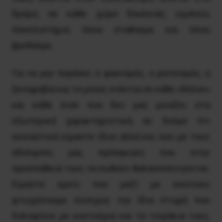
δρόμο, σε κάθε χώρο δουλειάς, σχολείο,
πανεπιστήμιο, όπου σταθούμε και όπου
βρεθούμε.
Για να μην περάσει ο φασισμός, ο ρατσισμός, η
ξενοφοβία και το μίσος ενάντια σε κάθε «Άλλον»
και κάθε έναν που δεν μας μοιάζει στα
εξωτερικά χαρακτηριστικά, ας δούμε ότι
ουσιαστικά είμαστε ίδιοι αλλά και ίσοι με τους
αδελφούς μας πρόσφυγες που στην
προσπάθειά τους να σωθούν θαλασσοπνίγονται.
Είμαστε εμείς που μαζί με εκείνους
φτωχαίνουμε συνεχώς την ίδια στιγμή που
δολοφόνοι με κοστούμια και τα τσιράκια τους,