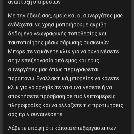
ανάπτυξη υπηρεσιών.
ΣΥΝΤΟΝΙΣΜΟΣ ΣΥΛΛΟΓΙΚΟΤΗΤΩΝ ΒΟΛΟΥ
Με την άδειά σας, εμείς και οι συνεργάτες μας
ενδέχεται να χρησιμοποιήσουμε ακριβή
δεδομένα γεωγραφικής τοποθεσίας και
ταυτοποίησης μέσω σάρωσης συσκευών.
Κοινοποίησε το:
Μπορείτε να κάνετε κλικ για να συναινέσετε
στην επεξεργασία από εμάς και τους
συνεργάτες μας όπως περιγράφεται
παραπάνω. Εναλλακτικά, μπορείτε να κάνετε
Προηγούμενο:
Ένα έγκλημα του ελληνικού
κλικ για να αρνηθείτε να συναινέσετε ή να
εθνικισμού στην Κύπρο το 1974!
Επόμενο:
Τα «Αστικά Δύστυχα» και η γενιά της
αποκτήσετε πρόσβαση σε πιο λεπτομερείς
κρίσης πανικού
πληροφορίες και να αλλάξετε τις προτιμήσεις
σας πριν συναινέσετε.
Δημοφιλή Άρθρα
Λάβετε υπόψη ότι κάποια επεξεργασία των