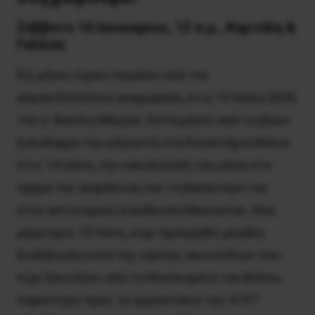
Σάββατο 16 Ιανουαρίου, 12 π.μ., Καρτάλη &
Γαλλίας
Έξι μήνες έχουν περάσει από την
απροειδοποίητη αναχώρηση, στις 13 Ιούλη 2020,
του σ. Βασίλη Μάγγου. Επτά μήνες από το βίαιο
ξυλοδαρμό του μπροστά στα δικαστήρια Βόλου
στις 14 Ιούνη, την κακοποίησή του μέσα στο
όχημα της ασφάλειας και το βασανισμό του
στην αστυνομική Διεύθυνση Μαγνησίας. Μια
μέρα πριν, 13 Ιούνη, είχε προηγηθεί μεγάλη
διαδήλωση κατά της καύσης σκουπιδιών που
είχε ξεκινήσει από το Νοσοκομείο του Βόλου,
πορεύτηκε προς το εργοστάσιο της ΑΓΕΤ