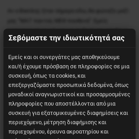
Αν ο Βασίλης ήταν σήμερα εδώ, θα φώναζε μαζί
μας “ΜΑΤ παντού, ΜΕΘ πουθενά”. Εμείς
ενώνουμε τη φωνή μας με το δικό του σύνθημα,
Σεβόμαστε την ιδιωτικότητά σας
“Κι ας μη νικήσουμε ποτέ, θα πολεμάμε πάντα”.
Εμείς και οι συνεργάτες μας αποθηκεύουμε
Η μεγαλύτερη πανδημία της κοινωνίας είναι ο
και/ή έχουμε πρόσβαση σε πληροφορίες σε μια
καπιταλισμός, το κράτος της ταξικής και
συσκευή, όπως τα cookies, και
αστυνομικής βίας και οι κυβερνήσεις του.
επεξεργαζόμαστε προσωπικά δεδομένα, όπως
μοναδικοί αναγνωριστικοί και προσαρμοσμένες
Να ανατραπούν!
πληροφορίες που αποστέλλονται από μια
ΔΕΝ ΞΕΧΝΑΜΕ, ΔΕΝ ΣΥΓΧΩΡΟΥΜΕ!
συσκευή για εξατομικευμένες διαφημίσεις και
περιεχόμενο, μέτρηση διαφήμισης και
14 Ιανουαρίου 2021
περιεχομένου, έρευνα ακροατηρίου και