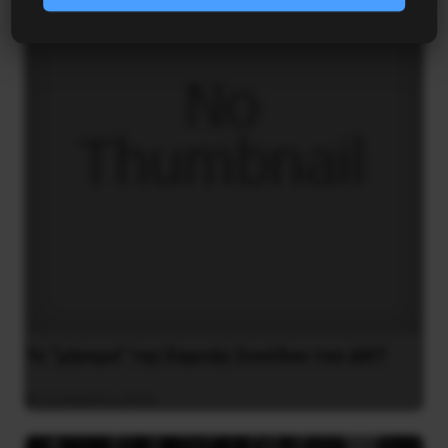
Το “μήνυμα” της Εαρινής Συνόδου του ΔΝΤ
14 Απριλίου 2019