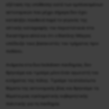
εξέταση της υπόθεσης κατά των εμπλεκομένων
αστυνομικών που μέχρι σήμερα δεν έχει
καταλήξει πουθενά παρά το γεγονός της
οπτικής καταγραφής του περιστατικού στα
δικαστήρια αλλά και ότι ο Βασίλης Μάγγος
υπέδειξε τους βασανιστές του τμήματος πριν
πεθάνει.
Ανάμεσα στα δυο lockdown πανδημίας, δεν
θρηνούμε και τιμούμε μόνο έναν αγωνιστή του
κινήματος της πόλης. Τιμούμε τα ατελείωτα
θύματα της αστυνομικής βίας και θρηνούμε τα
θύματα μιας εγκληματικής κυβερνητικής
πολιτικής για τη πανδημία.