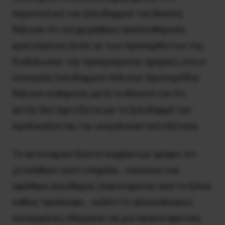
περιστατικό του ξυλοδαρμού του Βασίλη
δήλωσε ότι επιχειρήθηκε απελευθέρωση
κρατούμενου (ενός εκ των προσαχθέντων της
διαδήλωσης της προηγούμενης ημέρας), ενώ ο
υπουργός ξυλοδαρμών πολιτών Χρυσοχοΐδης
δήλωνε ευθαρσώς μετά το θάνατό του ότι
αυτός δεν σχετίζεται με το ξυλοδαρμό του
προδικάζοντας την ιατροδικαστική εξέταση.
Το αστυνομικό δελτίο συμβάντων γράφει ότι
χτυπήθηκε γιατί υπήρξαν… υπόνοιες και
αφέθηκε ελεύθερος (σακαταμένος από το ξύλο)
καθώς προέκυψε… ουδέν! Οι αλλεπάλληλες
καταγγελίες οδήγησαν σε μια προκαταρκτική