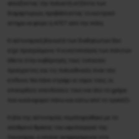
αλλάζοντας την πολυετή ατζέντα των
διαμαρτυριών, προβάλλοντας το κεντρικό
αίτημα να φύγει η ΑΓΕΤ από την πόλη.
Η αστυνομική βία κατά των διαδηλωτών δεν
είχε προηγούμενο. Η κινητοποίηση των πολιτών
έθετε στην κυβέρνηση, τους τοπικούς
προύχοντες και τις πολυεθνικές έναν νέο
κίνδυνο. Να πάνε στράφι οι νόμοι τους, οι
επικερδείς επενδύσεις τους και όλο το χρήμα
που κυκλοφορεί πάνω και κάτω από το τραπέζι.
Η βία της αστυνομίας συμπληρώθηκε με το
απύθμενο θράσος του υφυπουργού της
Οικονόμου, ο οποίος αναφερόμενος στο