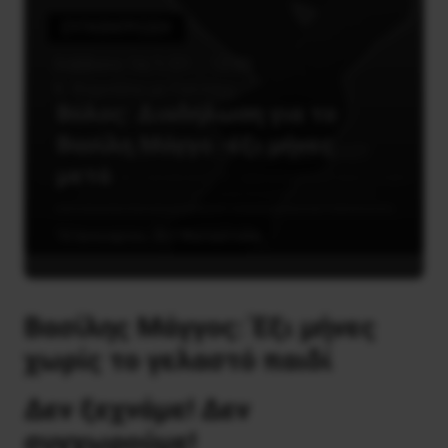
Βόλος: Διαδήλωση για το
Βασίλη Μάγγο -έξι μήνες
μετά
16 Ιανουαρίου, 2021
Καταστολή
Βασίλης Μάγγος: Έξι μήνες
χωρίς το γελαστό παιδί
Δεν ξεχνάμε! Δεν
συγχωρούμε!