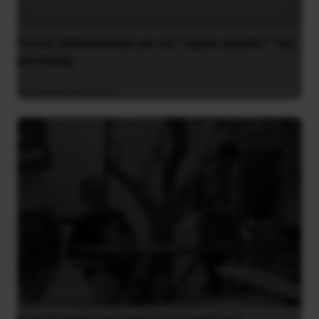
Για να τελειώνουμε με τις “υγρές αγορές” της
μουσικής
4 Ιανουαρίου 2021