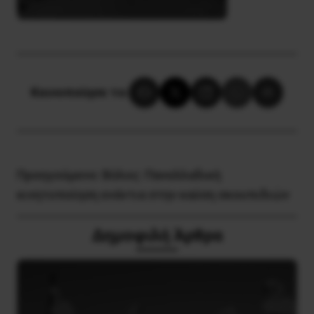
Κοινοποίησε το:
Προηγούμενο:
Βόλος: Πανελλαδική
κινητοποίηση ενάντια στην καύση σκουπιδιών
Δημοφιλή Άρθρα