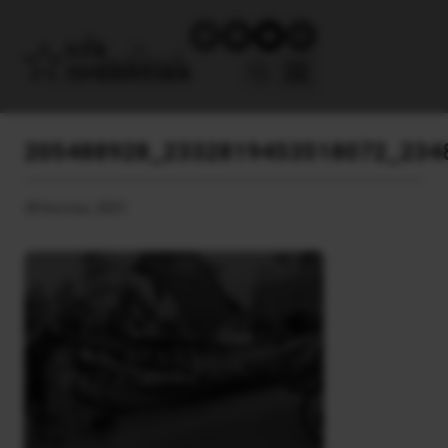
205488928_2332819453518072_234
28 Ιουνίου, 2021