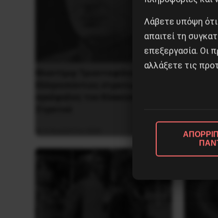
Λάβετε υπόψη ότι
απαιτεί τη συγκατ
επεξεργασία. Οι π
αλλάξετε τις προτ
Βλαντίμιρ Τριανταφίλοφ: ο
Η Eπανά
Ελληνοπόντιος στρατιωτικός
1936 στ
εγκέφαλος του Κόκκινου
Στρατού
5 Αυγο
8 Αυγούστου 2026
ΑΠΟΡΡΙΠ
ΠΑΝ