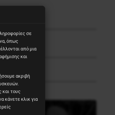
πληροφορίες σε
να, όπως
έλλονται από μια
αφήμισης και
ιήσουμε ακριβή
υσκευών.
ς και τους
α κάνετε κλικ για
ερείς