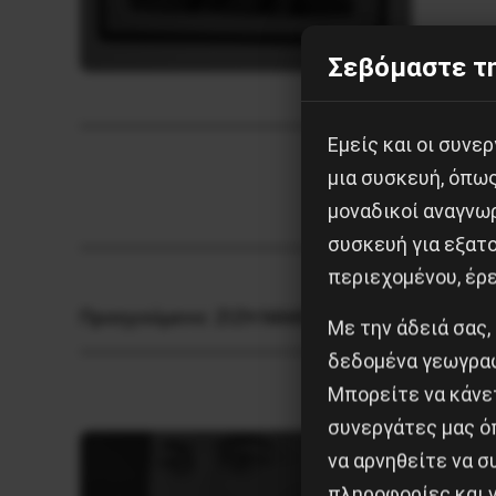
Σεβόμαστε τη
Εμείς και οι συν
μια συσκευή, όπω
μοναδικοί αναγνω
συσκευή για εξατο
περιεχομένου, έρ
Προηγούμενο:
ΖΙΖΗ ΜΑΚΡΗ
Με την άδειά σας,
δεδομένα γεωγραφ
Μπορείτε να κάνετ
συνεργάτες μας ό
να αρνηθείτε να 
πληροφορίες και ν