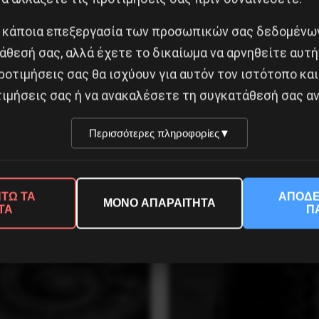
 κάποια επεξεργασία των προσωπικών σας δεδομένων
άθεσή σας, αλλά έχετε το δικαίωμα να αρνηθείτε αυτή
ροτιμήσεις σας θα ισχύουν για αυτόν τον ιστότοπο και
ιμήσεις σας ή να ανακαλέσετε τη συγκατάθεσή σας αν
σταση της 19 Ιουλίου
Χωρίς Νεολαία δεν υπάρ
Περισσότερες πληροφορίες
▼
ην Iσπανία
Αλβανία
ύστου 2026
7 Αυγούστου 2026
ΤΩ ΤΑ
ΑΠΟΔΕ
ΜΟΝΟ ΑΠΑΡΑΙΤΗΤΑ
ΤΑ
Π