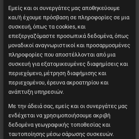
εργαζομένων στον κλάδο του επισιτισμού
Εμείς και οι συνεργάτες μας αποθηκεύουμε
(ΣΣΜ)
και/ή έχουμε πρόσβαση σε πληροφορίες σε μια
συσκευή, όπως τα cookies, και
Επίσης, το Σωματείο Μισθωτών Τεχνικών έχει
επεξεργαζόμαστε προσωπικά δεδομένα, όπως
αποφασίσει μέσα από Γενική Συνέλευση τη
μοναδικοί αναγνωριστικοί και προσαρμοσμένες
συμμετοχή στην απεργία της 19/3/20.
πληροφορίες που αποστέλλονται από μια
συσκευή για εξατομικευμένες διαφημίσεις και
Από Θεσσαλονίκη:
περιεχόμενο, μέτρηση διαφήμισης και
– Σωματείο Βάσης Εργαζομένων στον χώρο της
περιεχομένου, έρευνα ακροατηρίου και
ψυχικής υγείας και κοινωνικής πρόνοιας
ανάπτυξη υπηρεσιών.
(ΣΒΕΨΥΚΟΙ)
Με την άδειά σας, εμείς και οι συνεργάτες μας
– Σωματείο Σερβιτόρων Μαγείρων και λοιπών
ενδέχεται να χρησιμοποιήσουμε ακριβή
εργαζομένων του κλάδου του επισιτισμού
δεδομένα γεωγραφικής τοποθεσίας και
Κεντρικής Μακεδονίας
ταυτοποίησης μέσω σάρωσης συσκευών.