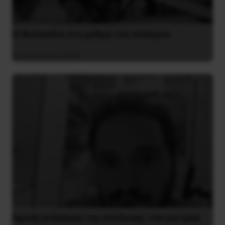
Η Φινλανδία στο ρυθμό του πολέμου
3 Αυγούστου 2026
Άμεση ανάκληση της απόλυσης του γιατρού