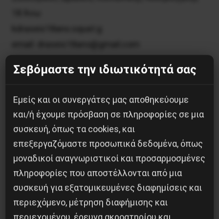
18 Άνω
kdraseis18ano.squat.g
email: draseis18ano@gmail.com
Σεβόμαστε την ιδιωτικότητά σας
Εμείς και οι συνεργάτες μας αποθηκεύουμε
Κοινοποίησε το:
και/ή έχουμε πρόσβαση σε πληροφορίες σε μια
συσκευή, όπως τα cookies, και
επεξεργαζόμαστε προσωπικά δεδομένα, όπως
μοναδικοί αναγνωριστικοί και προσαρμοσμένες
Προηγούμενο:
Η ΔΙΑΠΟΜΠΕΥΣΗ ΩΣ ΜΕΣΟ
πληροφορίες που αποστέλλονται από μια
ΚΟΙΝΩΝΙΚΟΥ ΕΛΕΓΧΟΥ
συσκευή για εξατομικευμένες διαφημίσεις και
Επόμενο:
ΑΝΤΙ ΓΙΑ ΜΕΙΩΣΗ ΔΙΠΛΑΣΙΑΣΜΟΣ ΤΟΥ
“ΧΑΡΑΤΣΙΟΥ”
περιεχόμενο, μέτρηση διαφήμισης και
περιεχομένου, έρευνα ακροατηρίου και