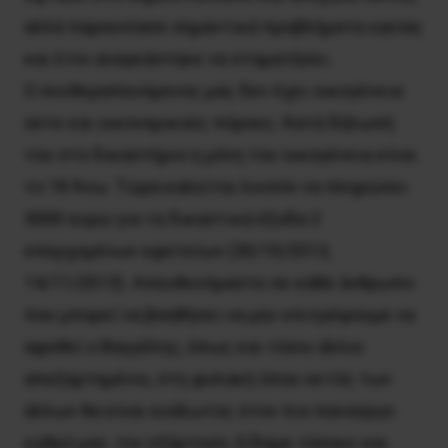
αλλά παρουσίασε σημαντικά προβλήματα υγείας
και έτσι αναγκάστηκε να σταματήσει.
Ο συνθεραπευόμενος μας δεν έχει οικογένεια
ούτε και οικονομικούς πόρους. Κατά δήλωσή
του στο δικαστήριο η μόνη του οικογένεια είναι
το 18 Άνω. Τώρα καλείται λοιπόν να πληρώσει
3000 ευρώ για τα δικαστικά έξοδα 2
επερχομένων εφετείων (30/10/2013,
14/11/2013). Απευθυνόμαστε σε κάθε άνθρωπο
που μπορεί να βοηθήσει να μην επιτρέψουμε να
αφεθεί ο Βαγγέλης, όπως και τόσοι άλλοι
απεξαρτημένοι, στη φυλακή όπου εκτός των
άλλων θα είναι ευάλωτος στον πιο πανούργο
εχθρό μας, την εξάρτηση. Είδαμε τόσους και