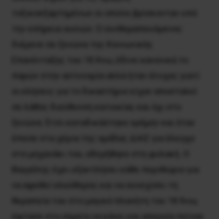
τοξικοεξαρτημένων οι οποίοι βρίσκονταν υπό
την επήρεια ουσιών. Ο συνθεραπευόμενος
διέμενε σε ξενώνα της Κοινωνικής
Επανένταξης του 18 Άνω, έδινε κανονικά το
παρών στην αστυνομία αλλά ήταν άτυχος γιατί
οι κλήσεις για το δικαστήριο είχαν αποσταλεί
σε λάθος διεύθυνση κατοικίας και όχι στο
ξενώνα. Έτσι καταδικάστηκε ερήμην και όταν
έπεσε στα χέρια της ομάδας ΔΙΑΣ για έλεγχο
στο μηχανάκι του, οδηγήθηκε στη φυλακή. Ο
Βαγγέλης έχει εξαντλήσει κάθε περιθώριο για
να αφεθεί ελεύθερος και να συνεχίσει τη
θεραπεία του στο μαγικό πλανήτη του 18 Άνω,
έφτασε στο σημείο να κάνει και απεργία πείνας