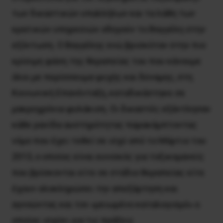
των δικαστικών υπαλλήλων και τα λάθη των
κρατικών υπηρεσιών οδηγούν το Βαγγέλη στην
εξόντωση. Ο Βαγγέλης ενώ βρισκόταν στην πιο
κρίσιμη φάση της θεραπείας του που κάνουμε
όλοι με περίσσευμα ψυχής και δύναμης, στη
Κοινωνική Επανένταξη, καταδικάστηκε σε
μακροχρόνια φυλάκιση. Οι δικαστές εξάντλησαν
κάθε ρανίδα αυστηρότητας παρακάμπτοντας
νόμο που έχει τεθεί σε ισχύ από το Μάρτιο του
2013, ο οποίος είναι ευνοϊκός για τοξικομανείς
που βρίσκονται είτε σε στάδιο θεραπείας είτε
έχουν ολοκληρώσει την απεξάρτηση και
αγνοώντας και τον «μειωμένο καταλογισμό» ο
οποίος ισχύει για τις πράξεις