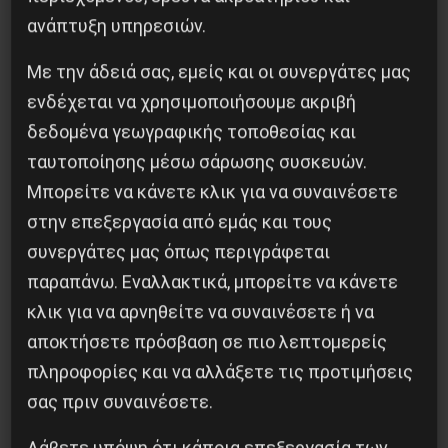
Δημοφιλή Άρθρα
ανάπτυξη υπηρεσιών.
Με την άδειά σας, εμείς και οι συνεργάτες μας
ενδέχεται να χρησιμοποιήσουμε ακριβή
δεδομένα γεωγραφικής τοποθεσίας και
ταυτοποίησης μέσω σάρωσης συσκευών.
Μπορείτε να κάνετε κλικ για να συναινέσετε
στην επεξεργασία από εμάς και τους
συνεργάτες μας όπως περιγράφεται
παραπάνω. Εναλλακτικά, μπορείτε να κάνετε
κλικ για να αρνηθείτε να συναινέσετε ή να
αποκτήσετε πρόσβαση σε πιο λεπτομερείς
Η Eπανάσταση της 19 Ιουλίου 1936 στην
Iσπανία
πληροφορίες και να αλλάξετε τις προτιμήσεις
σας πριν συναινέσετε.
5 Αυγούστου 2026
Λάβετε υπόψη ότι κάποια επεξεργασία των