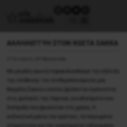
ΑΛΛΗΛΕΓΓΥΗ ΣΤΟΝ ΚΩΣΤΑ ΣΑΚΚΑ
27 Οκτωβρίου, 2013
Καταστολή
Με μεγάλη αγωνία παρακολουθούμε την εξέλιξη
της υπόθεσης του συνθεραπευόμενου μας
Βαγγέλη Σακκά ο οποίος βρίσκεται έγκλειστος
στις φυλακές της Λάρισας για αδικήματα που
διέπραξε όσο βρισκόταν στη χρήση. Η
εκδικητική μανία του κράτους, τα παγιωμένα
στερεότυπα για τον «εγκληματία τοξικομανή»