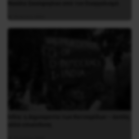
Νικόλα Σκούφογλου από τον Ευαγγελισμό
29 Ιουνίου 2022
Ινδία: η Δημοκρατία των Κατσαρίδων – άοπλη
αλλά επικίνδυνη
31 Ιουλίου 2026