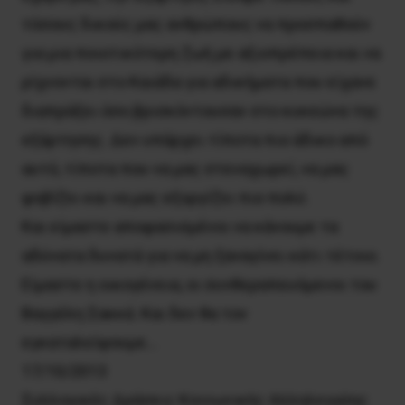
τόσους δικούς μας ανθρώπους να προσπαθούν
για μια ποιοτικότερη ζωή με αξιοπρέπεια και να
ρίχνονται στο Καιάδα για αδικήματα που είχανε
διαπράξει όσο βρισκόντουσαν στο κυκεώνα της
εξάρτησης. Δεν υπάρχει τίποτα πιο άδικο από
αυτό, τίποτα που να μας στεναχωρεί, να μας
φοβίζει και να μας εξοργίζει πιο πολύ.
Και είμαστε αποφασισμένοι να κάνουμε τα
αδύνατα δυνατά για να μη ξαναγίνει κάτι τέτοιο.
Είμαστε η οικογένεια, οι συνθεραπευόμενοι του
Βαγγέλη Σακκά. Και δεν θα τον
εγκαταλείψουμε…
17/10/2013
Συλλογικές Δράσεις Κοινωνικής Αλληλεγγύης