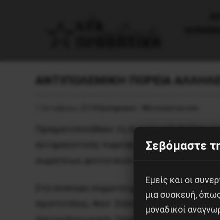
AΡ
ΚΟΙΝΩΝ
ΑΝΤΙΠΟΛΕΜΙΚΗ ΠΟΡΕΙΑ ΑΛΛΗΛΕ
1 Οκτωβρίου, 2016
Προσφυγικό - Μεταναστευτικό
Πραγματοποιήθηκε τη Δευτέρα 26/9/2016 σύσ
Σεβόμαστε τη
αντιφασιστικής πορείας αλληλεγγύης στους
σωματείων, φοιτητικών συλλόγων και συλλο
Εμείς και οι συν
Στη σύσκεψη συμμετείχαν εκπρόσωποι ή μέλη
μια συσκευή, όπω
Αριστοτέλης, Φοιτ. Σύλλογος Μεταλλειολόγ
μοναδικοί αναγνω
Δίκτυο Κοινωνικής Υποστήριξης Μεταναστών,