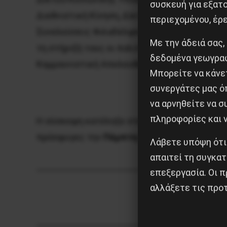
συσκευή για εξατο
Διεθνιστική Κίνηση, Δίκτυο Ελεύθερων Φαντά
περιεχομένου, έρ
Συνελεύσεις Φιλαδέλφειας και Κολωνού-Σεπ
Με την άδειά σας,
τη στήριξή τους οι πολιτικές οργανώσεις ΑΝ
δεδομένα γεωγραφ
Κομμουνιστική Απελευθέρωση, ΟΚΔΕ-Σπάρτα
Μπορείτε να κάνετ
συνεργάτες μας ό
να αρνηθείτε να 
πληροφορίες και ν
Η σύσκεψη κατέληξε στην κοινή διοργάνωση 
πρόσφυγες την
Πέμπτη 20/10/2016, ώρα 6 μ
Λάβετε υπόψη ότι
απαιτεί τη συγκατ
επεξεργασία. Οι π
αλλάξετε τις προτ