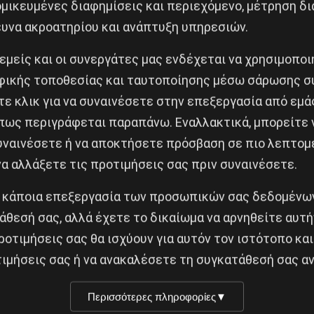
μικευμένες διαφημίσεις και περιεχόμενο, μέτρηση δι
ρων Σπάρτακος, Εργατικές Λέσχες Καλλιθέας, Ν. Ιωνί
ευνα ακροατηρίου και ανάπτυξη υπηρεσιών.
ολίων-Ακαδημίας Πλάτωνα, Αριστερή Κίνηση Περιστερ
 εμείς και οι συνεργάτες μας ενδέχεται να χρησιμοπο
ΤΑΡΣΥΑ, ΕΕΚ, Λαϊκή Αντίσταση-Αριστερή Αντιιμπεριαλ
ικής τοποθεσίας και ταυτοποίησης μέσω σάρωσης σ
κος.
ε κλικ για να συναινέσετε στην επεξεργασία από εμά
πως περιγράφεται παραπάνω. Εναλλακτικά, μπορείτε ν
συναινέσετε ή να αποκτήσετε πρόσβαση σε πιο λεπτομ
α αλλάξετε τις προτιμήσεις σας πριν συναινέσετε.
αντιπολεμικής, αντιϊμπεριαλιστικής, αντιφασιστική
μ, στα Προπύλαια
και σε πορεία στη Βουλή, τα γραφεί
 κάποια επεξεργασία των προσωπικών σας δεδομένων
άθεσή σας, αλλά έχετε το δικαίωμα να αρνηθείτε αυτή
ροτιμήσεις σας θα ισχύουν για αυτόν τον ιστότοπο και
ιμήσεις σας ή να ανακαλέσετε τη συγκατάθεσή σας αν
Κοινοποίησε το:
Περισσότερες πληροφορίες
▼