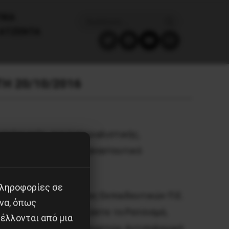
ΙΚΑ
ΑΤΖΈΝΤΑ
Η 20/10/2016
πολεμικής, αντιϊμπεριαλιστικής,
α το Προσφυγικό-Μεταναστευτικό
πληροφορίες σε
ίων-Ζεφυρίου, Σύλλογος Εκπαιδευτικών Π.Ε.
να, όπως
άπεζας, Κίνηση Απελάστε το Ρατσισμό,
έλλονται από μια
ακάτικο Σχολείο Μεταναστών, Αντιπολεμική