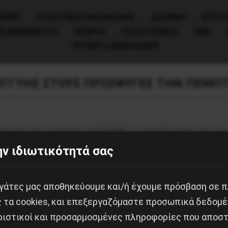
ΧΙΚΗ
ΠΟΛΙΤΙΚΉ/ΟΙΚΟΝΟΜΊΑ
ΔΙΕΘΝΗ
ΕΡΓΑΤ
ΙΑ/ΚΙΝΗΜΑΤΑ
ΘΕΩΡΙΑ
ΠΟΛΙΤΙΣΜΟΣ
ΕΕΚ
OTHER LANGUAGES
ΓΓΥΗΣ ΣΤΟΥΣ ΠΡΟΣΦΥΓΕΣ ΤΗΝ ΠΕΜΠΤ
κεψη στα γραφεία της ΟΛΜΕ για την διοργάνωση αντι
ν ιδιωτικότητά σας
 πρόσφυγες, μετά από πρόσκληση του Συντονισμού γι
γικοτήτων.
εργάτες μας αποθηκεύουμε και/ή έχουμε πρόσβαση σε 
 από τους φορείς : Ε’ ΕΛΜΕ, Ζ’ ΕΛΜΕ, ΕΛΜΕ Άνω Λιοσ
ς τα cookies, και επεξεργαζόμαστε προσωπικά δεδομέ
ων ΕΜΠ, Πρόταση Προοπτικής Εργαζόμενων Εθνικής Τρ
ριστικοί και προσαρμοσμένες πληροφορίες που αποστ
 Αντιφασιστικός Συντονισμός Αθήνας-Πειραιά, Κυρι