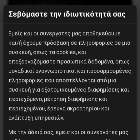
ιμπεριαλισμό !
Σεβόμαστε την ιδιωτικότητά σας
Εμείς και οι συνεργάτες μας αποθηκεύουμε
Εκδήλωση για τις εξελίξεις στην
και/ή έχουμε πρόσβαση σε πληροφορίες σε μια
Μπουρκίνα Φάσο και το Σαχέλ και η πάλη
συσκευή, όπως τα cookies, και
ενάντια στον ιμπεριαλισμό !θα
επεξεργαζόμαστε προσωπικά δεδομένα, όπως
ακολουθήσει μπαρ οικονομικής ενίσχυσης
μοναδικοί αναγνωριστικοί και προσαρμοσμένες
Σάββατο 30 Μάϊου, 19:00 στην Λοκομοτίβα
πληροφορίες που αποστέλλονται από μια
(Μπόταση 7, Εξάρχεια)…
συσκευή για εξατομικευμένες διαφημίσεις και
περιεχόμενο, μέτρηση διαφήμισης και
περιεχομένου, έρευνα ακροατηρίου και
25 Μαΐου, 2026
ανάπτυξη υπηρεσιών.
Με την άδειά σας, εμείς και οι συνεργάτες μας