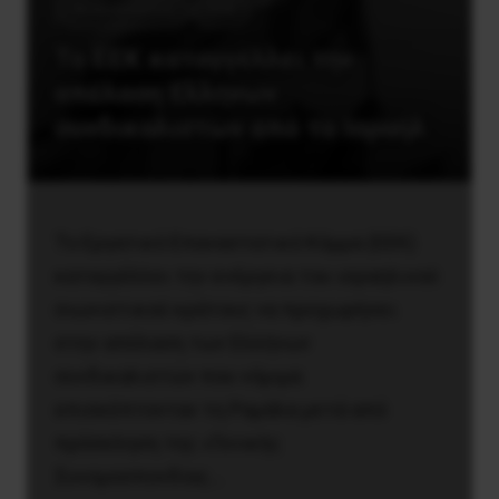
Ανακοινώσεις
ΕΕΚ
Το ΕΕΚ καταγγέλλει την
απέλαση Ελλήνων
συνδικαλιστών από το Ισραήλ
Το Εργατικό Επαναστατικό Κόμμα (ΕΕΚ)
καταγγέλλει την ενέργεια του ισραηλινού
σιωνιστικού κράτους να προχωρήσει
στην απέλαση των Ελλήνων
συνδικαλιστών που νόμιμα
επισκέπτονταν τη Ραμάλα μετά από
πρόσκληση της «Γενικής
Συνομοσπονδίας…