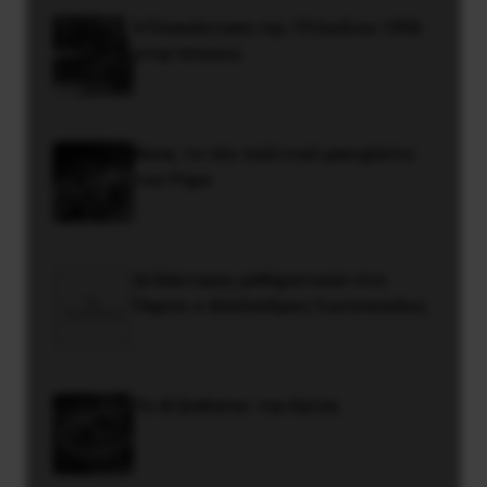
Η Eπανάσταση της 19 Ιουλίου 1936
στην Iσπανία
Besa, το νέο πολιτικό μανιφέστο
του Ράμα
Διδάκτορας μαθηματικών στο
Παρίσι ο Αλέξανδρος Γιωτόπουλος
Το ΑΙ βαθαίνει την Κρίση