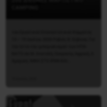
20ό ΔΙΕΘΝΕΣ ΜΑΡΞΙΣΤΙΚΟ
CAMPING
του Εργατικού Επαναστατικού Κόμματος
13 – 19 Ιουλίου 2026 Ροβιές Β. Εύβοιας Για
την ήττα του ιμπεριαλισμού των ΗΠΑ-
ΝΑΤΟ σε Μ. Ανατολή, Ουκρανία, Αφρική, Λ.
Αμερική. ΝΙΚΗ ΣΤΟ ΙΡΑΝ ΚΑΙ…
15 Ιουνίου, 2026