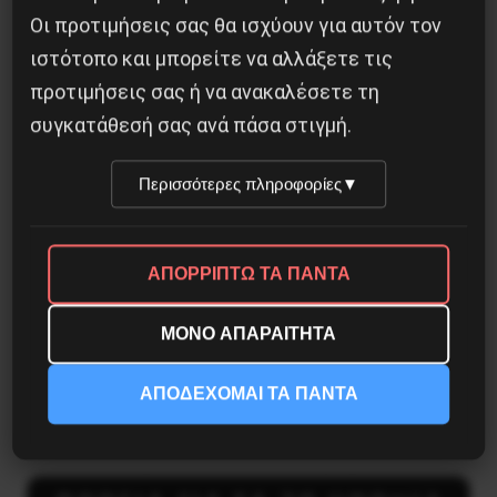
Σπάρτακος για τους 200
Οι προτιμήσεις σας θα ισχύουν για αυτόν τον
κομμουνιστές της Καισαριανής
ιστότοπο και μπορείτε να αλλάξετε τις
προτιμήσεις σας ή να ανακαλέσετε τη
συγκατάθεσή σας ανά πάσα στιγμή.
και για τον Παντελή Πουλιόπουλο και
τους εκτελεσμένους στο Κούρνοβο
Περισσότερες πληροφορίες
▼
Τετάρτη 27 Μάη, ώρα 6 μ.μ. Εκδήλωση
προς τιμή των 200 εκτελεσμένων
ΑΠΟΡΡΙΠΤΩ ΤΑ ΠΑΝΤΑ
κομμουνιστών (μεταξύ αυτών και 12
τροτσκιστών και αρχειομαρξιστών)…
ΜΟΝΟ ΑΠΑΡΑΙΤΗΤΑ
ΑΠΟΔΕΧΟΜΑΙ ΤΑ ΠΑΝΤΑ
15 Μαΐου, 2026