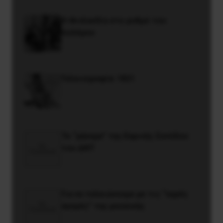
Η Φινλανδία στο ρυθμό του
πολέμου
Γελοιογραφία: 1821
Το “μήνυμα” της Εαρινής Συνόδου
του ΔΝΤ
Για να τελειώνουμε με τις “υγρές
αγορές” της μουσικής