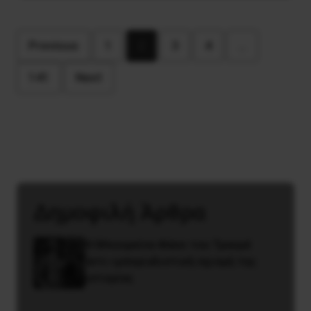
Previous
1
2
3
4
…
141
Next
Δημοφιλή Άρθρα
Η Μπουρκίνα Φάσο του Τραορέ
αντι-ιμπεριαλιστική σχισμή της
ιστορίας