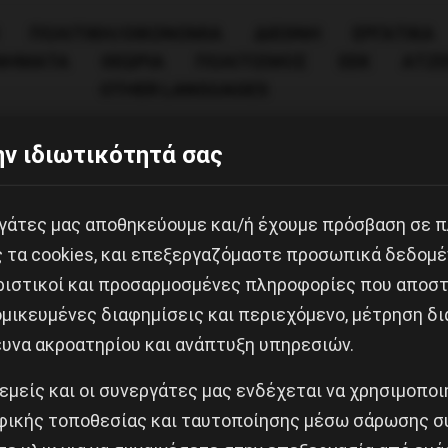
ΠΟΛΙΤΙΚΉ/ΟΙΚΟΝΟΜΊΑ
ΔΙΕΘΝΗ
ΕΡΓΑΤΙΚΑ
ΙΝΗΜΑΤΑ
ΘΕΩΡΙΑ
ΠΟΛΙΤΙΣΜΟΣ
ΕΕΚ
ΑΤΖ
OTHER LANGUAGES
ν κρατική καταστολή την Τρίτη 16/3
ν ιδιωτικότητά σας
 τον τρόμο
εργάτες μας αποθηκεύουμε και/ή έχουμε πρόσβαση σε 
ς τα cookies, και επεξεργαζόμαστε προσωπικά δεδομέ
Τρίτη 16/3/2021, 18:30 στην πλα
ριστικοί και προσαρμοσμένες πληροφορίες που αποστ
μικευμένες διαφημίσεις και περιεχόμενο, μέτρηση δι
συνοικίες
ευνα ακροατηρίου και ανάπτυξη υπηρεσιών.
 εμείς και οι συνεργάτες μας ενδέχεται να χρησιμοπο
ικής τοποθεσίας και ταυτοποίησης μέσω σάρωσης σ
Κοινοποίησε το: