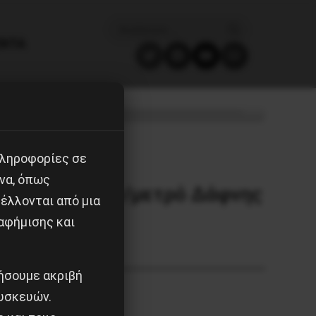
ΈΝΤΑ
πληροφορίες σε
να, όπως
τεία Καλογήρων/μετρό Δάφνης
έλλονται από μια
αφήμισης και
ιήσουμε ακριβή
υσκευών.