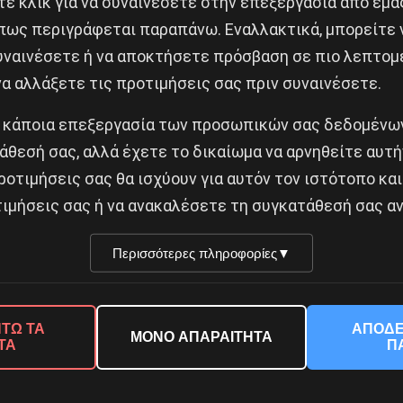
ε κλικ για να συναινέσετε στην επεξεργασία από εμά
πως περιγράφεται παραπάνω. Εναλλακτικά, μπορείτε ν
συναινέσετε ή να αποκτήσετε πρόσβαση σε πιο λεπτομ
α αλλάξετε τις προτιμήσεις σας πριν συναινέσετε.
κέντρωση την Τρίτη 16/03
αϊδάρι – “Πονάω αλλά δεν φοβάμαι”
 κάποια επεξεργασία των προσωπικών σας δεδομένων
άθεσή σας, αλλά έχετε το δικαίωμα να αρνηθείτε αυτή
Δημοφιλή Άρθρα
ροτιμήσεις σας θα ισχύουν για αυτόν τον ιστότοπο και
ιμήσεις σας ή να ανακαλέσετε τη συγκατάθεσή σας αν
Περισσότερες πληροφορίες
▼
ΤΩ ΤΑ
ΑΠΟΔΕ
ΜΟΝΟ ΑΠΑΡΑΙΤΗΤΑ
ΤΑ
Π
© 2026 Νέα Προοπτική. All rights reserved.