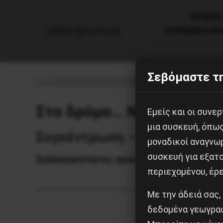
AΡΧΙΚΗ
ΚΟΙΝΩΝΙΑ/Κ
Δάφνη: Διαδήλωση ενάντια στη
Σεβόμαστε τη
15 Μαρτίου, 2021
Καταστολή
Στο δρόμο… Να σπάσουμε
Εμείς και οι συν
μια συσκευή, όπω
Συγκέντρωση – Πορεία, την 
μοναδικοί αναγνω
συσκευή για εξατο
Συλλογικότητες αγώνα από τις νότιες 
περιεχομένου, έρ
Με την άδειά σας,
δεδομένα γεωγραφ