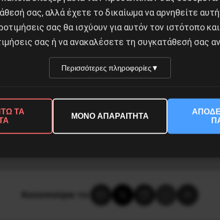
και στις δύο μεριές του Αιγαίου και την Κύπρο. Απερ
άθεσή σας, αλλά έχετε το δικαίωμα να αρνηθείτε αυτή
φωση των λαών Ελλάδας-Τουρκίας-Κύπρου.
ροτιμήσεις σας θα ισχύουν για αυτόν τον ιστότοπο και
όλοι οι πολεμικοί στόλοι.
ιμήσεις σας ή να ανακαλέσετε τη συγκατάθεσή σας αν
Ανάκληση των Ελληνικών, Τουρκικών, Βρετανικών στρα
α μιας Βαλκανικής Σοσιαλιστικής Ομοσπονδίας.
Περισσότερες πληροφορίες
▼
ΤΩ ΤΑ
ΑΠΟΔΕ
ΜΟΝΟ ΑΠΑΡΑΙΤΗΤΑ
ΤΑ
Π
Κοινοποίησε το: