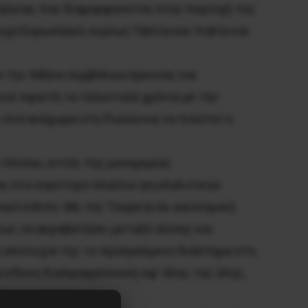
πηλείας που διαμορφώνεται στην περιοχή της
χο Ευρωπαϊκό, κυρίως Γαλλία και Ιταλία και
ι την Αθήνα συμβόλαια έρευνας και
νε εφικτή τα τελευταία χρόνια με την
ένα ανάχωμα στη Ρωσία και να πιεστεί η
 πλοίου, εντός της μονομερώς
αι στο ευρύτερο πλαίσιο γεωπολιτικών
κό κόλπο. Με την Τουρκία σε οικονομική
ίως να ακροβατήσει μεταξύ Δύσης και
ή αποτυχία της το προηγούμενο διάστημα στη
ίνδυνη διαπραγμάτευση εφ’ όλης της ύλης,
ές καταστάσεις.