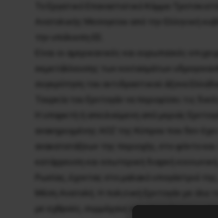
Το Εργατικό Επαναστατικό Κόμμα-Τροτσκιστέ
Ανατολικής Μεσογείου από την Ελληνική κυβέρ
την υπόλοιπη ΕΕ.
Είναι οι αμερικανικές και ευρωπαϊκές επιχε
εκμετάλλευσης των κοιτασμάτων υδρογονανθρ
συγκρότηση του αντιδραστικού άξονα Ελλάδα
Τουρκία του Ερντογάν να περιορίσει τις δικέ
Η υπαρκτή ή απειλούμενη από μεριάς Ερντογά
ανακηρυγμένης ΑΟΖ της Κύπρου που δεν έχει
ανακατατάξεων της περιοχής, στο φόντο και
κατάρρευση και εσωτερική διαρκή κοινωνική,
Ρωσίας, έχοντας στο μαλακό υπογάστριό της,
Μέση Ανατολή. Η πολιτική Ερντογάν με όλα τ
με εχθρούς, συμμάχους και «συμμάχους» – π