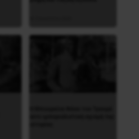
3 Αυγούστου 2026
Η Μπουρκίνα Φάσο του Τραορέ
αντι-ιμπεριαλιστική σχισμή της
ιστορίας