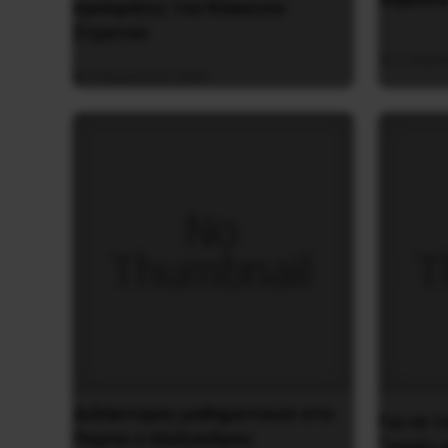
εγκέφαλος του Κόκκινου
Στρατού
7 Αυγο
8 Αυγούστου 2026
Διδάκτορας μαθηματικών στο
Για να 
Παρίσι ο Αλέξανδρος
“υγρές 