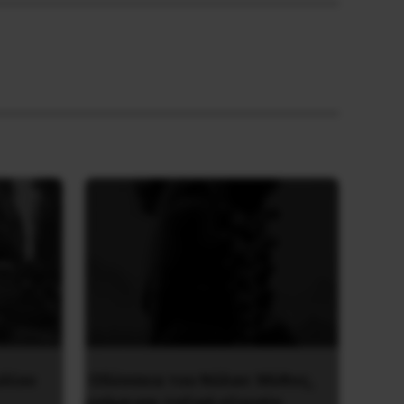
υλίου
Οδύσσεια του Νόλαν: Μύθος,
μνήμη και ταξική εξουσία