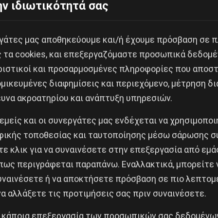
ν ιδιωτικότητά σας
ο του “χρήσιμου ηλίθιου” για τα συμφέροντα της ελλην
Α διαμορφώνει σκηνικό πολεμοκαπηλείας και εθνικισ
ρικής και τα φασιστικά δεκανίκια της…
εργάτες μας αποθηκεύουμε και/ή έχουμε πρόσβαση σε 
ονοϊκή αλαζονεία της ελληνικής άρχουσας τάξης φαίνε
ς τα cookies, και επεξεργαζόμαστε προσωπικά δεδομέ
ριστικοί και προσαρμοσμένες πληροφορίες που αποστ
σότερη επιθετικότητα έναντι της Τουρκίας, καλώντας
μικευμένες διαφημίσεις και περιεχόμενο, μέτρηση δι
τει τις πλάτες του ιμπεριαλισμού και αδιαφορώντας γ
ευνα ακροατηρίου και ανάπτυξη υπηρεσιών.
ων ένας πόλεμος Ελλάδας-Τουρκίας θα είναι άδικος κα
 εμείς και οι συνεργάτες μας ενδέχεται να χρησιμοπο
 και μόνο αυτών, ντόπιων και πολυεθνικών. Είναι ακρι
ικής τοποθεσίας και ταυτοποίησης μέσω σάρωσης σ
α βγουν μπροστά θαρραλέα και να κηρύξουν ρητά πέρα
ε κλικ για να συναινέσετε στην επεξεργασία από εμά
πως περιγράφεται παραπάνω. Εναλλακτικά, μπορείτε ν
συναινέσετε ή να αποκτήσετε πρόσβαση σε πιο λεπτομ
BP, την ENI και τα ΕΛΠΕ του Λάτση και του Βαρδινογιάνν
α αλλάξετε τις προτιμήσεις σας πριν συναινέσετε.
ληθούν όλες ανεξαιρέτως οι άδειες.
 κάποια επεξεργασία των προσωπικών σας δεδομένων