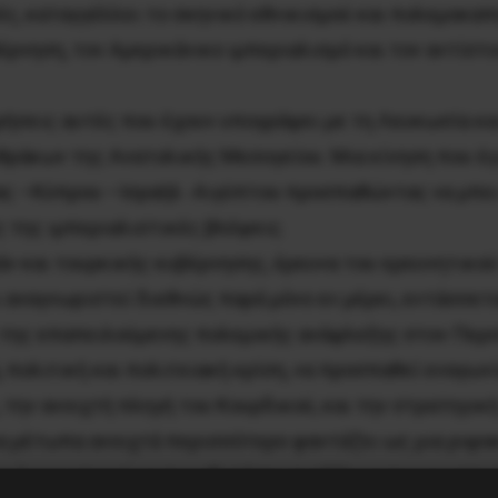
ς, καταγγέλλει το σκηνικό εθνικισμού και πολεμοκα
νηση, τον Αμερικάνικο ιμπεριαλισμό και τον αντίστοι
ιρήσεις αυτές που έχουν υπογράψει με τη Λευκωσία κα
άκων της Ανατολικής Μεσογείου. Μια κίνηση που έγι
ς –Κύπρου –Ισραήλ -Αιγύπτου προσπαθώντας να μπει 
ς της ιμπεριαλιστικές βλέψεις.
ν και τουρκικής κυβέρνησης, έρευνα του ερευνητικού
 αναγνωριστεί διεθνώς παρά μόνο εν μέρει, εντάσσετ
 της επαπειλούμενης πολεμικής ανάφλεξης στον Περσι
 πολιτική και πολιτειακή κρίση, να προσπαθεί εναγων
 την ανοιχτή πληγή του Κουρδικού, και την στρατηγικ
α μέτωπα ανοιχτά περισσότερο φαντάζει ως μια ριψοκ
ου όμως μπορεί να πυροδοτήσει ανεξέλεγκτες αιματηρ