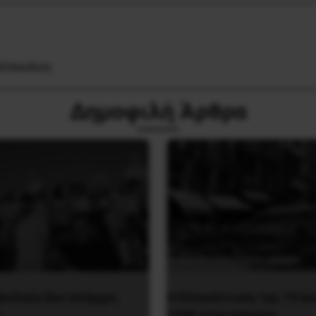
δόπουλος
Δημοφιλή Άρθρα
εολαία δεν υπάρχει
Η Eπανάσταση της 19 Ιο
α
1936 στην Iσπανία