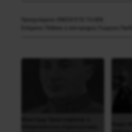
Προηγούμενο:
ΕΝΙΣΧΥΣΤΕ ΤΟ ΕΕΚ
Επόμενο:
Πέθανε ο σύντροφος Γιώργος Παι
Βλαντίμιρ Τριανταφίλοφ: ο
Χωρίς Ν
Ελληνοπόντιος στρατιωτικός
Αλβανί