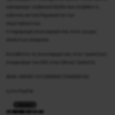
καλύψουμε τα βασικά έξοδα που επιβάλει η
κάλπικη αστική δημοκρατία των
εκμεταλλευτών.
Η παραμικρή συνεισφορά σας είναι για μας
απολύτως αναγκαία.
Καταθέστε τη συνεισφορά σας στον τραπεζικό
λογαριασμό του ΕΕΚ στην Εθνική Τράπεζα:
IBAN: GR0901101250000012545000163
ή στο PayPal: