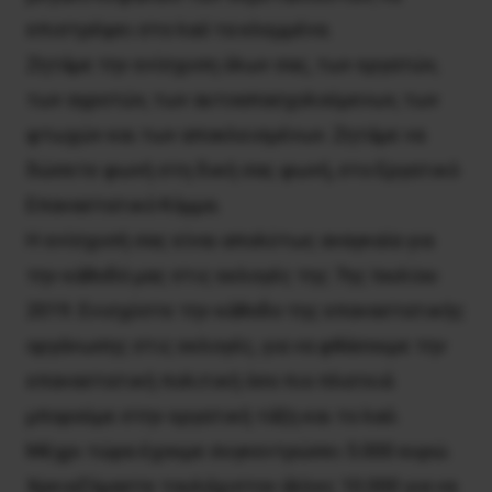
επιστρέψει στο λαό τα κλεμμένα.
Ζητάμε την ενίσχυση όλων σας, των εργατών,
των αγροτών, των αυτοαπασχολούμενων, των
φτωχών και των αποκλεισμένων. Ζητάμε να
δώσετε φωνή στη δική σας φωνή, στο Εργατικό
Επαναστατικό Κόμμα.
Η ενίσχυσή σας είναι απολύτως αναγκαία για
την κάθοδό μας στις εκλογές της 7ης Ιουλίου
2019. Ενισχύστε την κάθοδο της επαναστατικής
οργάνωσης στις εκλογές, για να φθάσουμε την
επαναστατική πολιτική όσο πιο πλατειά
μπορούμε στην εργατική τάξη και το λαό.
Μέχρι τώρα έχουμε συγκεντρώσει 5.000 ευρώ.
Χρειαζόμαστε τουλάχιστον άλλες 10.000 για να