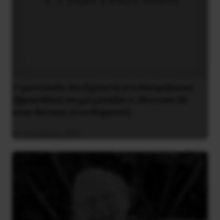
Στρατόπεδο Χατζηπεντή στο Κουφόβουνο
Έβρου:Μόνο σε μια μονάδα οι 30 στους 60
είναι θετικοί στον Κορονοϊό
4 Δεκεμβρίου 2020