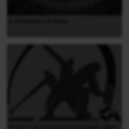
Το ΑΙ βαθαίνει την Κρίση
4 Αυγούστου 2026
Το σπίτι του Χίτλερ έγινε αστυνομικό τμήμα