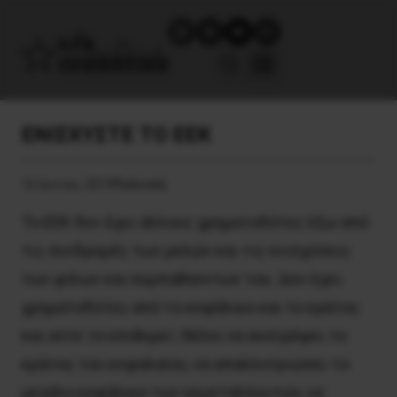
ΕΝΙΣΧΥΣΤΕ ΤΟ ΕΕΚ
16 Ιουνίου, 2019
Πολιτική
Το ΕΕΚ δεν έχει άλλους χρηματοδότες έξω από
τις συνδρομές των μελών και τις ενισχύσεις
των φίλων και συμπαθούντων του. Δεν έχει
χρηματοδότες από το κεφάλαιο και το κράτος
και ούτε το επιθυμεί. Θέλει να ανατρέψει το
κράτος του κεφαλαίου, να απαλλοτριώσει το
μεγάλο κεφάλαιο των εκμεταλλευτών, να