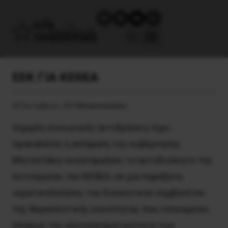
ΕΕΚ ΓΙΑ ΚΕΘΕΑ
20 Οκτωβρίου, 2019
Ανακοινώσεις
Iσχυρές κοινωνικές αντιδράσεις έχει
προκαλέσει η απόφαση της κυβέρνησης
Mητσοτάκη να καταργήσει το αυτοδιοίκητο της
λειτουργίας του KEΘEA, σε μια παράξενη
«κρατικοποίηση» του διοικητικού συμβουλίου
της θεραπευτικής κοινότητας που υπονομεύει
πλήρως την αποτελεσματικότητα των