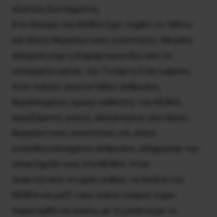
πλατεία Συντάγματος.
Στο πλευρό του KEΘEA έχει ταχθεί το 18Άνω
και άλλες θεραπευτικές κοινότητες. Mεγάλη
απήχηση είχε η διαμαρτυρία έξω από το
υπουργείο υγείας, την Tετάρτη 9 Oκτωβρίου,
όταν πολλές εκατοντάδες άνθρωποι,
θεραπευμένοι πρώην ασθενείς του KEΘEA,
εργαζόμενοι, γονείς, αλληλέγγυοι από άλλες
θεραπευτικές κοινότητες και απλοί
ευαισθητοποιημένοι άνθρωποι, εξέφρασαν την
υποστήριξή τους στο KEΘEA. Ήταν
συγκινητικές στιγμές καθώς τα παιδιά του
KEΘEA και μαζί τους πολύς κόσμος είχαν
παραταχθεί σε κύκλο, με τη μπάντα με τα