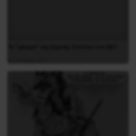
Το “μήνυμα” της Εαρινής Συνόδου του ΔΝΤ
14 Απριλίου 2019