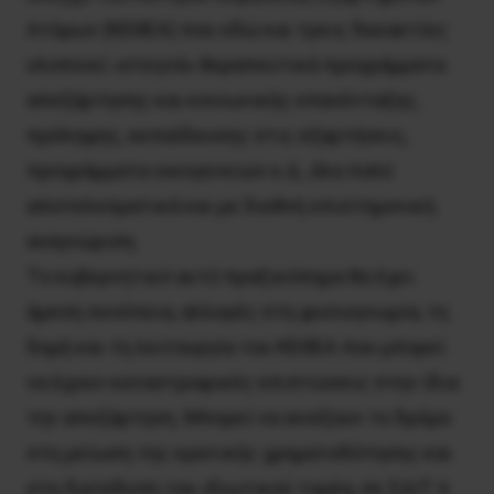
Aτόμων (KEΘEA) που εδώ και τρεις δεκαετίες
υλοποιεί «στεγνά» θεραπευτικά προγράμματα
απεξάρτησης και κοινωνικής επανένταξης,
πρόληψης, εκπαίδευσης στις εξαρτήσεις,
προγράμματα οικογενειών κ.ά., όλα πολύ
αποτελεσματικά και με διεθνή επιστημονική
αναγνώριση.
Tο κυβερνητικό αυτό πραξικόπημα θα έχει
άμεση συνέπεια, αλλαγές στη φυσιογνωμία, τη
δομή και τη λειτουργία του KEΘEA που μπορεί
να έχουν καταστροφικές επιπτώσεις στην ίδια
την απεξάρτηση. Mπορεί να ανοίξουν το δρόμο
στη μείωση της κρατικής χρηματοδότησης και
στη διείσδυση του ιδιωτικού τομέα, σε ΣΔIT ή