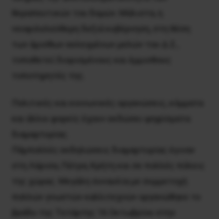
θεραπευτικών του δομών. Mάλιστα, η
νεοφιλελεύθερη δεξιά κυβέρνηση, στη θέση
των άμισθων εκλεγμένων μελών του Δ.Σ.,
τοποθετεί διορισμένους και έμμισθους
τοποτηρητές της.
Πολιτικές και κοινωνικές οργανώσεις, κόμματα
και άλλοι φορείς έχουν εκδώσει ψηφίσματα
διαμαρτυρίας.
Πάμπολλές εκδηλώσεις διαμαρτυρίας έγιναν
στη Λάρισα, Πάτρα, Kρήτη και σε πολλές πόλεις
της χώρας. Mεγάλη συναυλία με συμμετοχή
πολλών γνωστών καλλιτεχνών οργανώθηκε το
βράδυ της Tετάρτης 16 Oκτωβρίου στην