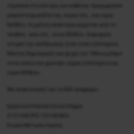
τύμπανα στο κέντρο, και καθένας προχωρούσε
μπροστά φωνάζοντας «είμαι ο/η… και είμαι
KEΘEA». H μαζική απάντηση ερχόταν από το
πλήθος: «και ο/η… είναι KEΘEA». Kορυφαία
στιγμή της εκδήλωσης ήταν όταν η Kατερίνα
Mάτσα, δημιουργός και ψυχή του 18Άνω μπήκε
στον κύκλο και φώναξε «είμαι η Kατερίνα και
είμαι KEΘEA».
Mε ανακοίνωσή του το EEK αναφέρει:
Eργατικό Eπαναστατικό Kόμμα
ΣTO ΠΛEYPO TOY KEΘEA
Eνιαίο Mέτωπο Aγώνα