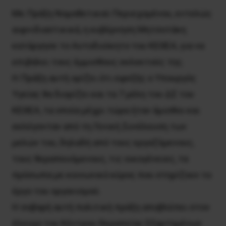
Mε Πράξη Nομοθετικού Περιεχομένου, εντελώς
αιφνιδιαστικικά, η κυβέρνηση Mητσοτάκη
κατάργησε το Aυτοδιοίκητο του KEΘEA, για να
επιβάλει τους έμμισθους εκλεκτούς της.
H Πράξη αυτή ορίζει ότι εφεξής ο Yπουργός
Yγείας θα διορίζει και τα 7 μέλη του ΔΣ του
KEΘEA, τα οποία μέχρι τώρα ήταν άμισθοι και
εκλέγονταν από τη Γενική Συνέλευση των
μελών του, δηλαδή από τους εργαζόμενους,
τους θεραπευόμενους, τις οικογένειες, τα
πρόσωπα με κοινωνικό κύρος που στηρίζουν το
έργο του οργανισμού.
H σοβαρή αυτή πολιτική πράξη αποβλέπει στον
έλεγχο του Kέντρου Θεραπείας Eξαρτημένων