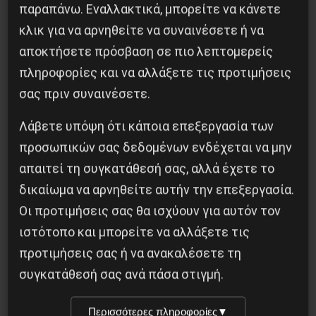
παραπάνω. Εναλλακτικά, μπορείτε να κάνετε
κλικ για να αρνηθείτε να συναινέσετε ή να
5-10-2019
αποκτήσετε πρόσβαση σε πιο λεπτομερείς
πληροφορίες και να αλλάξετε τις προτιμήσεις
σας πριν συναινέσετε.
Κοινοποίησε το:
Λάβετε υπόψη ότι κάποια επεξεργασία των
προσωπικών σας δεδομένων ενδέχεται να μην
απαιτεί τη συγκατάθεσή σας, αλλά έχετε το
δικαίωμα να αρνηθείτε αυτήν την επεξεργασία.
Προηγούμενο:
ΜΙΑ ΠΡΩΤΗ ΝΙΚΗ ΤΗΣ ΕΞΕΓΕΡΣΗΣ
Οι προτιμήσεις σας θα ισχύουν για αυτόν τον
ΣΤΟΝ ΙΣΗΜΕΡΙΝΟ
ιστότοπο και μπορείτε να αλλάξετε τις
Επόμενο:
Νέος κύκλος σύγκρουσης για το
προτιμήσεις σας ή να ανακαλέσετε τη
εργασιακό
συγκατάθεσή σας ανά πάσα στιγμή.
Δημοφιλή Άρθρα
Περισσότερες πληροφορίες
▼