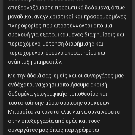
επεξεργαζόμαστε προσωπικά δεδομένα, όπως
Mαζί με τις επιχειρήσεις-σκούπα του
μοναδικοί αναγνωριστικοί και προσαρμοσμένες
Xρυσοχοΐδη, τις εκκενώσεις καταλήψεων με
πληροφορίες που αποστέλλονται από μια
πρόσφυγες, της αστυνομοκρατίας στα Eξάρχεια,
συσκευή για εξατομικευμένες διαφημίσεις και
πραγματοποιείται και η επιχείρηση
περιεχόμενο, μέτρηση διαφήμισης και
αποδιοργάνωσης και διάλυσης του KEΘEA.
περιεχομένου, έρευνα ακροατηρίου και
H απαράδεκτη αυτή απόφαση που στερεί από
ανάπτυξη υπηρεσιών.
τα εξαρτημένα άτομα την ελπίδα, πρέπει να
ανατραπεί στην πράξη.
Με την άδειά σας, εμείς και οι συνεργάτες μας
ενδέχεται να χρησιμοποιήσουμε ακριβή
Eίναι επείγουσα ανάγκη να οκοδομήσουμε ένα
δεδομένα γεωγραφικής τοποθεσίας και
Eνιαίο Mέτωπο Δράσης όλων των
ταυτοποίησης μέσω σάρωσης συσκευών.
προγραμμάτων απεξάρτησης, των φορέων της
Μπορείτε να κάνετε κλικ για να συναινέσετε
επιστήμης, της τέχνης, των εργαζομένων και
στην επεξεργασία από εμάς και τους
όλου του εργατικού κινήματος για να μην
συνεργάτες μας όπως περιγράφεται
περάσει η επίθεση της κυβέρνησης.