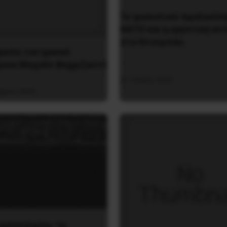
Το φασιστικό πραξικόπ
ΝΑΤΟ και η εργατική αν
στο Ντονμπάς
ονία του Ιρανού
μονα Μοχσέν Φαχριζαντέ
3 Μαΐου 2025
βρίου 2020
ΠΑΡΟΥΣΙΑΣΗ: “Η