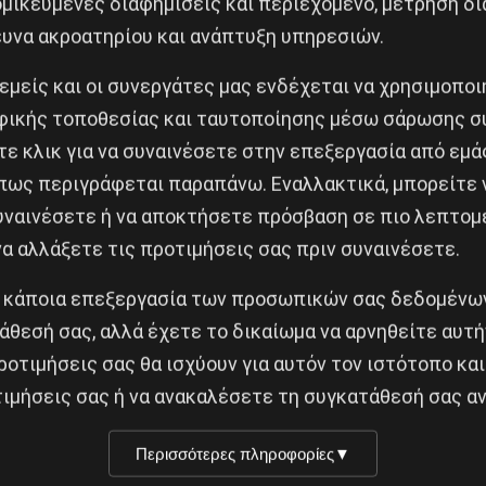
μικευμένες διαφημίσεις και περιεχόμενο, μέτρηση δι
ευνα ακροατηρίου και ανάπτυξη υπηρεσιών.
 εμείς και οι συνεργάτες μας ενδέχεται να χρησιμοπο
ικής τοποθεσίας και ταυτοποίησης μέσω σάρωσης σ
ε κλικ για να συναινέσετε στην επεξεργασία από εμά
πως περιγράφεται παραπάνω. Εναλλακτικά, μπορείτε ν
συναινέσετε ή να αποκτήσετε πρόσβαση σε πιο λεπτομ
α αλλάξετε τις προτιμήσεις σας πριν συναινέσετε.
 κάποια επεξεργασία των προσωπικών σας δεδομένων
ως αποδείχτηκε, συνέπειες θέλησε να συγκαλύψει ο Χρ
άθεσή σας, αλλά έχετε το δικαίωμα να αρνηθείτε αυτή
δεκτη ανακοίνωση συγκάλυψης των εγκληματικών ενερ
ροτιμήσεις σας θα ισχύουν για αυτόν τον ιστότοπο και
ιμήσεις σας ή να ανακαλέσετε τη συγκατάθεσή σας αν
ν ποτέ την αλήθεια: “
Είδα τους δικούς μου ανθρώπους
αι χωρίς δισταγμό πήρε θέση στο πλευρό των “δικών” 
Περισσότερες πληροφορίες
▼
να της Κατερίνας Γκουλιώνη ενάντια στην κρατική κ