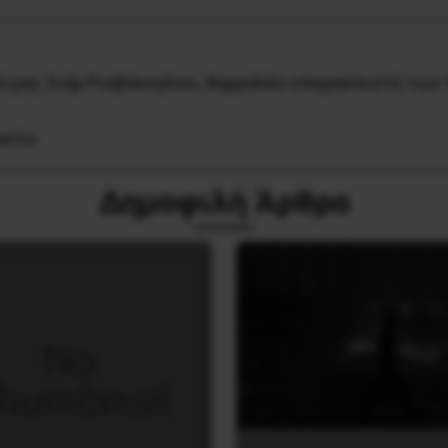
ό μας Σιάρ Ρισβάνογλου, θαρραλέο υπερασπιστή των
ατία
Δημοφιλή Άρθρα