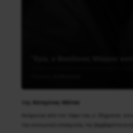
“Εγώ, ο Βασίλειος Μάγγος κα
16 Ιουλίου, 2020
Κοινωνία
της
Κατερίνας Μάτσα
Ακόμα και από τον τάφο του, ο 26χρονος κοι
την κοινωνική υποκρισία, την βαρβαρότητα κ