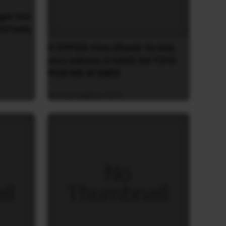
ημα του
τίσταση
O ΣYPIZA τους έδωσε τη νίκη
στις κάλπες O ΛAOΣ ΘA TOYΣ
PIΞEI ME AΓΩNEΣ
3 Σεπτεμβρίου 2019