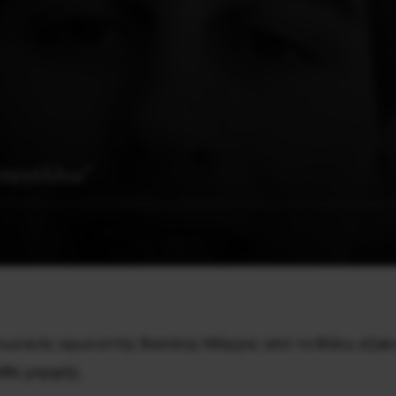
ταγγέλλω”
νωνικός αγωνιστής Βασίλης Μάγγος από το Βόλο, εξακο
άθε μορφής.