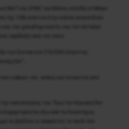
 των ΜΑΤ και ΟΠΚΕ του Βόλου, επειδή στάθηκε
η της 13|6 ενάντια στην καύση σκουπιδιών
ι και την χοληδόχο κύστη και τον πέταξαν
 πού σφάδαζε από τον πόνο.
δα των Συντακτών
(15|7|20) λέγοντας
συνέχιζαν”…
τους κόβουν την ανάσα, και πνίγονται από
 της κακοποίησης του “
Εγώ την Κυριακή δεν
α διαμαρτύρονται έξω από τα δικαστήρια,
μή να βγάζουν οι ασφαλίτες το παιδί που