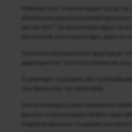
Ο Βασίλης στις 14 Ιουλίου έχασε τη ζωή του
αλληλέγγυος μπροστά στα δικαστήρια στους 
από την ΑΓΕΤ. Τον ξυλοκόπησαν άγρια, του έ
σαν σκουπίδι από το κρατητήριο, χωρίς να τ
Τελικά στο νοσοκομείο πήγε αργότερα με τον
χαρακτηριστικά: “
ενώ τον χτυπούσαν και του
Οι απόκληροι του κόσμου, από την Ελλάδα μέχ
τους βασανιστές της καταστολής.
Από το νοσοκομείο, όπου νοσηλευόταν ο Βασ
ήμουν με το συγκεντρωμένο πλήθος, τυχαία βέβ
σταμάτησα αμέσως με το μηχανάκι μου για να 