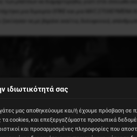
ς των μπάτσων να διαμαρτυρηθώ, γιατί έτσι ένοιωθα εκεί
άχτηκε μια διμοιρία ΟΠΚΕ και μια ΜΑΤ, ΣΤΟΧΕΥΜΈΝΑ Κ
 ξεκίνησαν να με βαράνε αναίτια, δολοφονικά, απάνθρω
ν ιδιωτικότητά σας
εργάτες μας αποθηκεύουμε και/ή έχουμε πρόσβαση σε 
ς τα cookies, και επεξεργαζόμαστε προσωπικά δεδομέ
ριστικοί και προσαρμοσμένες πληροφορίες που αποστ