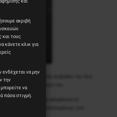
αφήμισης και
ιήσουμε ακριβή
υσκευών.
ς και τους
α κάνετε κλικ για
ερείς
 ενδέχεται να μην
υσοχοΐδης, σπεύδοντας να βγάλει την ίδια
ν την
γειών των πραιτοριανών του.
 μπορείτε να
ά πάσα στιγμή.
 να διαμαρτύρονται και αποφάσισα να
του, των άλλων των καταπιεσμένων, των
αταστολή…