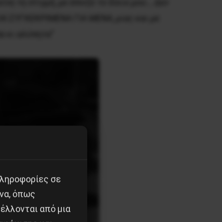
νη τη στιγμή, με έπνιξε το δίκιο μου… Δεν
ΑΙ ΣΥΓΚΕΚΡΙΜΕΝΑ ΓΙΑ ΜΕΝΑ, μιας και με
πα κι αλύπητα
”
πληροφορίες σε
να, όπως
έλλονται από μια