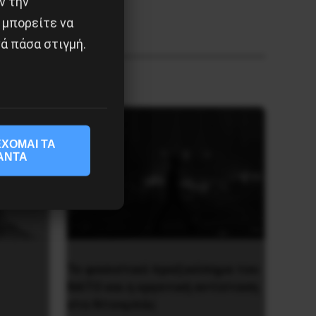
ν την
 μπορείτε να
ά πάσα στιγμή.
ΧΟΜΑΙ ΤΑ
ΑΝΤΑ
Το φασιστικό πραξικόπημα του
ΝΑΤΟ και η εργατική αντίσταση
στο Ντονμπάς