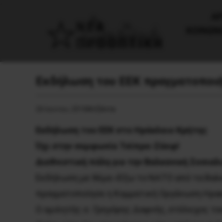
AΡ
ΚΟΙΝΩΝ
Εκδήλωση του ΕΕΚ πραγματοποιή
26 Ιουνίου, 2018
Ατζέντα
Εκδήλωση του ΕΕΚ στο Ηράκλειο Κρήτης
Όχι στην συμφωνία Τσίπρα-Ζάεφ!
Διεθνιστική πάλη για την Βαλκανική Σοσιαλ
Εκδήλωση με θέμα «Έξω το ΝΑΤΟ από τα Βαλκ
πραγματοποίησε η Κομματική Οργάνωση Ηρακλ
Ο ομιλητής σ. Γρηγόρης Δαφνής, στέλεχος το