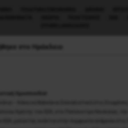
ΧΙΚΗ
ΠΟΛΙΤΙΚΉ/ΟΙΚΟΝΟΜΊΑ
ΔΙΕΘΝΗ
ΕΡΓΑΤ
ΙΑ/ΚΙΝΗΜΑΤΑ
ΘΕΩΡΙΑ
ΠΟΛΙΤΙΣΜΟΣ
ΕΕΚ
OTHER LANGUAGES
θηκε στο Ηράκλειο
ιστική Ομοσπονδία!
άνια – Κόκκινα Βαλκάνια Σοσιαλιστικά στις Ενωμένε
είου Kρήτης του ΕΕΚ, στο Πολύκεντρο Νεολαίας, την 
υ ΕΕΚ, μιλώντας ενάντια στην συμφωνία ανάμεσα στις