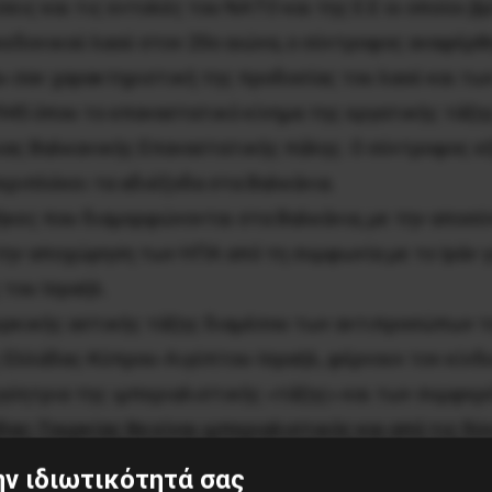
εις και τις εντολές του ΝΑΤΟ και της Ε.Ε οι οποίοι βρ
εδονικού λαού στον 20ο αιώνα, ο σύντροφος αναφέρθη
» σαν χαρακτηριστική της προδοσίας του λαού και τω
945 όπου το επαναστατικό κίνημα της εργατικής τάξη
ιας Βαλκανικής Επαναστατικής πάλης. Ο σύντροφος εξή
εριπλέκει τα αδιέξοδα στα Βαλκάνια.
κες που διαμορφώνονται στα Βαλκάνια, με την αποσύν
την αποχώρηση των ΗΠΑ από τη συμφωνία με το Ιράν γι
 του Ισραήλ.
υρκικής αστικής τάξης διαμέσου των αντιπροσώπων το
 Ελλάδας-Κύπρου-Αιγύπτου-Ισραήλ, φέρνουν τον κίνδ
γύητρια της ιμπεριαλιστικής «τάξης» και των συμφερ
ας-Τουρκίας θα είναι ιμπεριαλιστικός και από τις δύ
ι στη δική μας χώρα» και την διεθνιστική ενότητα και
ν ιδιωτικότητά σας