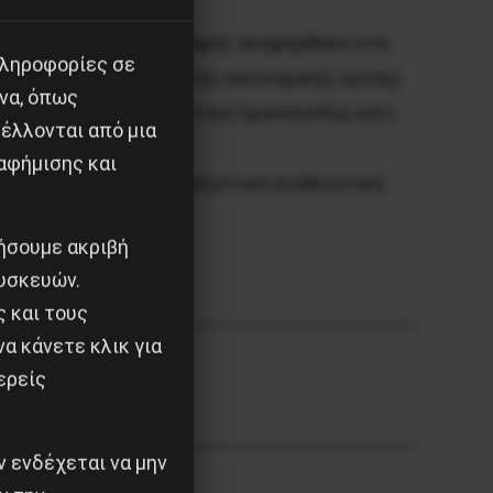
ι τον πόλεμο. Ο σύντροφος αναφέρθηκε στη
πληροφορίες σε
EEK. «Οι αντιφάσεις της οικονομικής κρίσης
να, όπως
η Βαλκανική Σοσιαλιστική Ομοσπονδία, κάτι
έλλονται από μια
ίπε.
αφήμισης και
μμετοχή στην 13η Μαρξιστική Διεθνιστική
ιήσουμε ακριβή
υσκευών.
ς και τους
α κάνετε κλικ για
ερείς
 ενδέχεται να μην