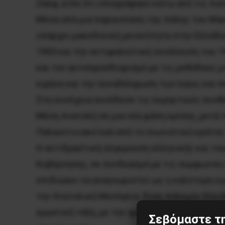
Ζαέφ, είπε ότι υπογράφηκε κάτω από τις πιέσ
Μέσα από μια παρουσίαση της πάλης του Μακ
υπάρχει μακεδονική μειονότητα στην Ελλάδα
1903 και την αντιφασιστική συνέλευση του 1
και τον αυτοπροσδιορισμό με τις μεθόδους μ
ειρήνη και την συναδέλφωση των λαών, και π
Στη συνέχεια συνέδεσε τις εκρηκτικές συνθή
Μέση Ανατολή σε μια νέα φάση κρίσης, μετά 
Παλαιστινιακό λαό από το σιωνιστικό κράτος
Η αντιδραστική σύγκρουση ελληνικής και το
Κυβέρνησης, σε συνδυασμό με τις συμφωνίες
επιδιώκει να αναγνωριστεί ως η καλύτερη εγ
την Ανατολική Μεσόγειο. Ένας πόλεμος Ελλάδ
εργατική τάξη, με την γραμμή «ο εχθρός είνα
Σεβόμαστε τη