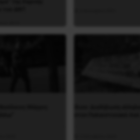
υμα” της Εαρινής
υ του ΔΝΤ
2 Ιανουαρίου 2021
λίου 2019
 Βασίλειος Μάγγος
Ίλιον: Διαδήλωση αλληλ
έλλω”
στον Παλαιστινιακό Λαό
ίου 2020
2 Οκτωβρίου 2024