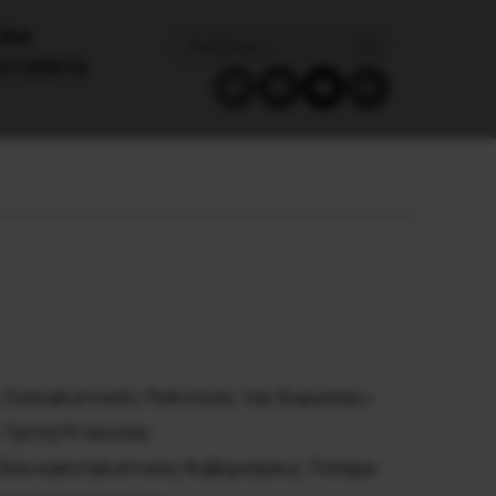
ΙΚΑ
ΑΤΖΈΝΤΑ
ς Σοσιαλιστικές Πολιτείες της Ευρώπης»
Τρίτη19 Ιουνίου.
 δύο καπιταλιστικές Κυβερνήσεις Τσίπρα-