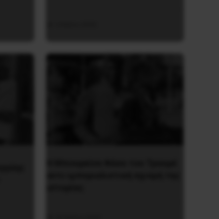
3 Μαΐου 2025
Η Μπουρκίνα Φάσο του Τραορέ
εγγύης
αντι-ιμπεριαλιστική σχισμή της
ιστορίας
26 Μαΐου 2025