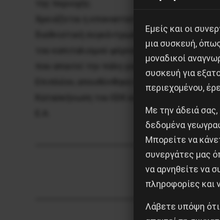
της περιοχής.
Χρειάζεται η επαναστατική κινητοποίηση της
Εμείς και οι συν
διεθνιστική συγκέντρωση που έγινε στα Σκόπ
μια συσκευή, όπω
του καπιταλισμού φέρνουν ξανά στο επίκεντρ
μοναδικοί αναγνω
που απαιτεί την πάλη για την επανίδρυση τη
συσκευή για εξατο
Επιπλέον, απευθύνθηκε κάλεσμα στους συντρ
περιεχομένου, έρ
Κατασκήνωση του ΕΕΚ και της ΟΕΝ στα τέλη Ι
Με την άδειά σας,
Ε.Α.
δεδομένα γεωγραφ
Μπορείτε να κάνετ
συνεργάτες μας ό
να αρνηθείτε να 
πληροφορίες και ν
Λάβετε υπόψη ότι