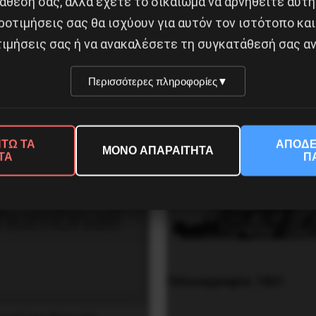
άθεσή σας, αλλά έχετε το δικαίωμα να αρνηθείτε αυτή
έρος Δ)
ροτιμήσεις σας θα ισχύουν για αυτόν τον ιστότοπο και
σα από ένα σύγχρονο αστυνομικό μυθιστόρημα
ιμήσεις σας ή να ανακαλέσετε τη συγκατάθεσή σας αν
Δημοφιλή Άρθρα
Περισσότερες πληροφορίες
▼
ΤΩ ΤΑ
ΑΠΟΔΕ
ΜΟΝΟ ΑΠΑΡΑΙΤΗΤΑ
ΤΑ
Π
Γελοιογραφία: 1821