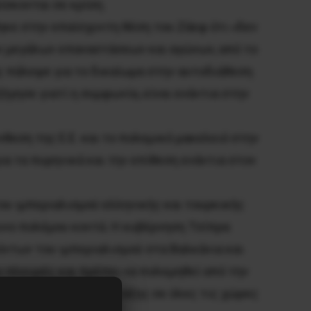
ίσκονται σε κρίση.
κε στην επαίσχυντη θέση του Ζάεφ ότι «δεν
ν μεγάλων επαναστάσεων και αγώνων, από το
ς πάλεψε για το δικαίωμα στην αυτοδιάθεση
γησε γιατί η συμφωνία, είναι ενάντια στην
θεση της Ε.Ε. και το πολεμικό μακελειό στην
α τα πυρηνικά και την επίθεση ενάντια στον
υ ιμπεριαλισμού ελληνικής και τουρκικής
υνο πολέμου κοντά. Η κυβέρνηση Τσίπρα
όντων του ιμπεριαλισμού στα Βαλκάνια και
ο πλευρές και πρέπει να πολεμηθεί από την
 δράση της εργατικής τάξης σε όλες τις χώρες