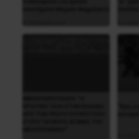
H δολοφονία του Ιρανού
Το “μήν
επιστήμονα Μοχσέν Φαχριζαντέ
Συνόδο
29 Νοεμβρίου 2020
14 Απρι
ΒΙΒΛΙΟΠΑΡΟΥΣΙΑΣΗ: “Η
ΕΡΓΑΤΙΚΗ ΤΑΞΗ ΣΤΗΝ ΕΛΛΑΔΑ.
“Εγώ, ο
ΑΠΟ ΤΗΝ ΠΡΩΤΗ ΣΥΓΚΡΟΤΗΣΗ
καταγγ
ΣΤΟΥΣ ΤΑΞΙΚΟΥΣ ΑΓΩΝΕΣ ΤΟΥ
ΜΕΣΟΠΟΛΕΜΟΥ”
16 Ιουλ