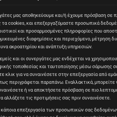
 εργατικής τάξης και της νεολαίας για να σταματήσε
εργάτες μας αποθηκεύουμε και/ή έχουμε πρόσβαση σε 
ια, από την οργάνωση Λέβιτσα και την συμμετοχή του 
ς τα cookies, και επεξεργαζόμαστε προσωπικά δεδομέ
ο της διεθνούς πολιτικής κατάστασης την πάλη για τ
ριστικοί και προσαρμοσμένες πληροφορίες που αποστ
ς Επαναστατικής Διεθνούς, της Τέταρτης Διεθνούς», ε
μικευμένες διαφημίσεις και περιεχόμενο, μέτρηση δι
όφους που παρακολούθησαν την εκδήλωση, για τη συ
ευνα ακροατηρίου και ανάπτυξη υπηρεσιών.
ουλίου, για την εκπαίδευση στον Διεθνισμό.
 εμείς και οι συνεργάτες μας ενδέχεται να χρησιμοπο
ικής τοποθεσίας και ταυτοποίησης μέσω σάρωσης σ
ε κλικ για να συναινέσετε στην επεξεργασία από εμά
πως περιγράφεται παραπάνω. Εναλλακτικά, μπορείτε ν
συναινέσετε ή να αποκτήσετε πρόσβαση σε πιο λεπτομ
Κοινοποίησε το:
α αλλάξετε τις προτιμήσεις σας πριν συναινέσετε.
 κάποια επεξεργασία των προσωπικών σας δεδομένων