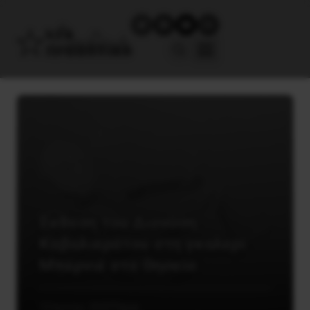
Έκθεση του Διονύση
Καβαλιεράτου στη γκαλερί
Μπερνιέ στο Θησείο
12 Ιουνίου, 2020
Τέχνη