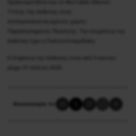
Οργανισμό Νέον και το Φεστιβάλ Αθηνών.
Τίτλος της έκθεσης είναι
Αποπροσανατολισμένος χορός/
Παραπλανημένος Πλανήτης. Την επιμέλεια της
έκθεσης έχει η Πωλίνα Κοσμαδάκη.
Η διάρκεια της έκθεσης είναι από 5 Ιουνίου
μέχρι 31 Ιουλίου 2020.
Κοινοποίησε το: