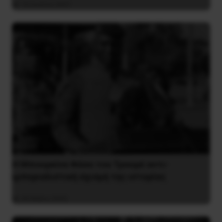
16 Ιουλίου 2021
Η Μπουρκίνα Φάσο του Τραορέ αντι-
ιμπεριαλιστική σχισμή της ιστορίας
26 Μαΐου 2025