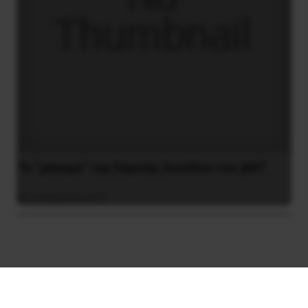
Το “μήνυμα” της Εαρινής Συνόδου του ΔΝΤ
14 Απριλίου 2019