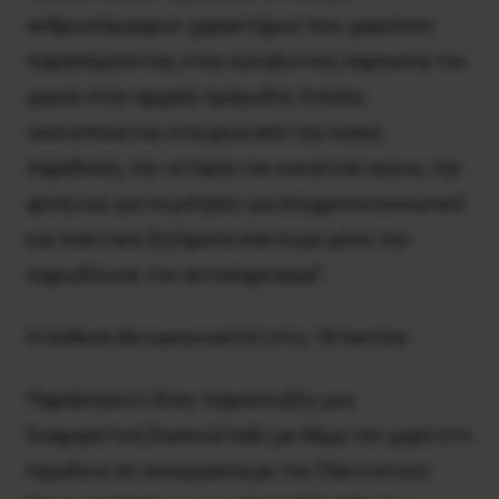
ανθρωπόμορφων χαρακτήρων που χορεύουν
παραπέμποντας στην καταλυτική παρουσία του
χορού στην αρχαία τραγωδία. Επίσης
οικειοποιείται στοιχεία από την λαϊκή
παράδοση, την ιστορία του εικοστού αιώνα, την
φύση και για να μιλήσει για σύγχρονα κοινωνικά
και πολιτικά ζητήματα πάντα με μέσο την
παρωδία και τον αυτοσαρκασμό”.
Η έκθεση θα εγκαινιαστεί στις 18 Ιουνίου.
Παράλληλα ο ίδιος παρουσιάζει μια
διαφορετική δουλειά πάλι με θέμα τον χορό στο
Ηρώδειο σε συνεργασία με τον Πολιτιστικό