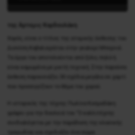
της Άρτεμις Καρδουλάκη
Χορός, είναι ο τίτλος της ατομικής έκθεσης του
Διονύση Καβαλιεράτου στην γκαλερί Μπερνιέ.
Τα έργα του αποτελούνται από ξύλο, πηλό ή
είναι καμωμένα με μικτή τεχνική. Στην παρούσα
έκθεση παρουσιάζει 30 σχέδια μεγάλα σε χαρτί
που προσεγγίζουν το θέμα του χορού.
Η ιστορικός της τέχνης Πωλίνα Κοσμαδάκη
γράφει για την δουλειά του “Ο καλλιτέχνης
συνδιαλέγεται με την παράδοση της κλασικής
τραγωδίας και σχεδιάζει ένα σώμα