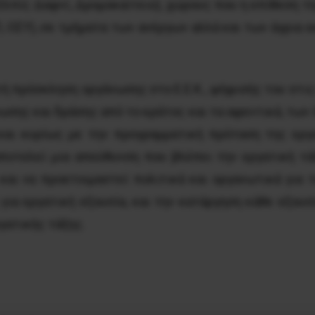
, Ελπίς Δαφνί, Δρομοκαϊτειο), χώρους που η επίθεση τ
, ΟΣΥ), σε τμήματα των ανέργων αλλά και των άγρια
χτή πρόσκληση οργάνωσης στο Ε.Ε.Κ., ψήφισής του στι
ωσης και δράσης από το κράτος και τα αφεντικά, των 
αι κυρίως με την προγραμματική πρόταση της εργ
ποτελεί μια απεύθυνση που βλέπει την εργατική τ
και να προετοιμαστεί πολιτικά και οργανωτικά για 
 για εργατική εξουσία, και την κατάργηση κάθε εξουσ
γατικής τάξης.