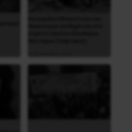
Καταγγελία Εθνικιστικών και
ρατικού
Φασιστικών συνθημάτων στο
στρατό! (Δίκτυο Ελευθέρων
Φαντάρων Σπάρτακος)
15 Δεκεμβρίου 2023