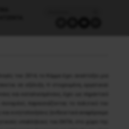
ΙΚΑ
ΑΤΖΈΝΤΑ
ογές του 2014, το Κόμμα έχει αναπτύξει μια
σκεται σε εξέλιξη. Η στοχευμένη, εργατικού
ους και καταπιεσμένους, έχει ως σημαντικό
 συνομιλεί, παρουσιάζοντας το πολιτικό του
 και κινητοποιήσεις (ενδεικτικά αναφέρουμε
κητικούς υπαλλήλους του ΕΚΠΑ, στο χώρο της