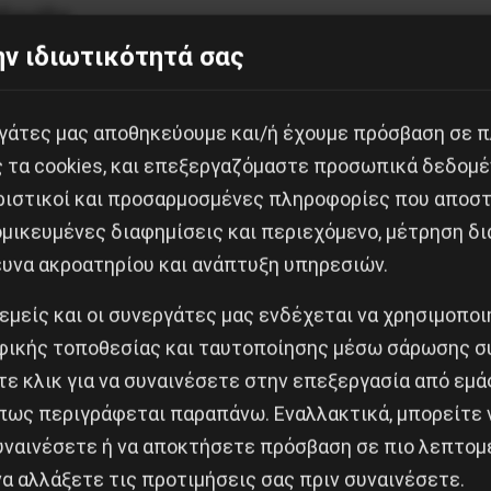
βδομάδα:
ν ιδιωτικότητά σας
labor/2569-proeklogikes-epemvaseis-tou-ergatikou-e
εργάτες μας αποθηκεύουμε και/ή έχουμε πρόσβαση σε 
ς τα cookies, και επεξεργαζόμαστε προσωπικά δεδομέ
ninglabor/2582-proeklogikes-epemvaseis-tou-eek-gia-
ριστικοί και προσαρμοσμένες πληροφορίες που αποστ
μικευμένες διαφημίσεις και περιεχόμενο, μέτρηση δι
rninglabor/2629-ergatikes-epemvaseis-14-5-22-5-2014
ευνα ακροατηρίου και ανάπτυξη υπηρεσιών.
 εμείς και οι συνεργάτες μας ενδέχεται να χρησιμοπο
ικής τοποθεσίας και ταυτοποίησης μέσω σάρωσης σ
ε κλικ για να συναινέσετε στην επεξεργασία από εμά
πως περιγράφεται παραπάνω. Εναλλακτικά, μπορείτε ν
συναινέσετε ή να αποκτήσετε πρόσβαση σε πιο λεπτομ
α αλλάξετε τις προτιμήσεις σας πριν συναινέσετε.