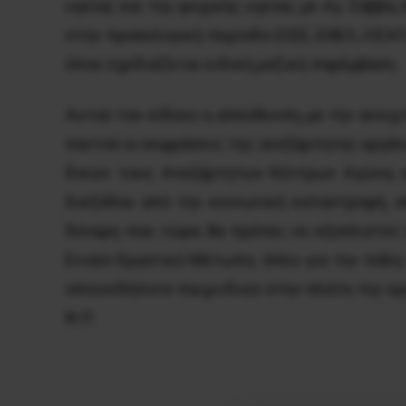
υγείας και της ψυχικής υγείας με Αγ. Σάββα
στην προεκλογική περίοδο (ΟΣΕ, ΕΘΕΛ, ΗΣΑΠ
όπου σχεδιάζεται ειδική μαζική παρέμβαση.
Αυτού του είδους η απεύθυνση, με την ανοι
παντού οι εκφράσεις της ανεξάρτητης οργάν
δικών τους Ανεξάρτητων Κέντρων Αγώνα, κ
διεξόδου από την κοινωνική καταστροφή, α
δύναμη που τώρα θα πρέπει να εξοπλιστεί 
Ενιαίο Εργατικό Μέτωπο, όπλο για την πάλη
οποιονδήποτε παιχνιδιών στην πλάτη της ερ
N.Π.