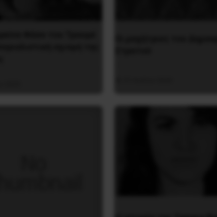
ρκίνα Φάσο του Τραορέ
Οι μαχήτριες του Δημοκ
περιαλιστική σχισμή της
Στρατού
ς
31 Ιουλίου 2026
υ 2025