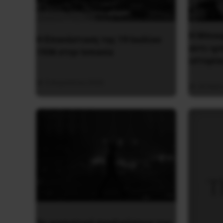
Η Μπου
Η Eπανάσταση της 19 Ιουλίου
αντι-ιμ
1936 στην Iσπανία
ιστορία
5 Αυγούστου 2026
26 Μαΐο