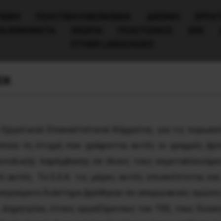
ΧΙΚΗ
ΠΟΛΙΤΙΚΉ/ΟΙΚΟΝΟΜΊΑ
ΔΙΕΘΝΗ
ΕΡΓΑΤ
ΙΑ/ΚΙΝΗΜΑΤΑ
ΘΕΩΡΙΑ
ΠΟΛΙΤΙΣΜΟΣ
ΕΕΚ
OTHER LANGUAGES
ΕΚ
Εργατικού Επαναστατικού Κόμματος, για τις ευρωεκλ
ποία τη στιγμή που γράφονται αυτές οι γραμμές βρί
υνολικής παρέμβασης σε όλους τους εκμεταλλευόμεν
ό αυτές. Το Ε.Ε.Κ. τις μέρες αυτές επισκέπτεται και
οηγούμενο διάστημα βρέθηκαν σε απεργιακούς αγώνες
 Δημητρίου, στους εργαζόμενους του ΤΕΕ, τους διοι