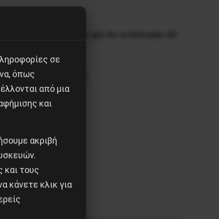
panastatikou-kommatos-gia-tin-evdomada-28-
πληροφορίες σε
να, όπως
tin-evdomada-5-5-12-5
έλλονται από μια
αφήμισης και
ιήσουμε ακριβή
υσκευών.
ς και τους
α κάνετε κλικ για
ερείς