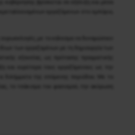
ης κυβέρνησης βρίσκεται σε εξέλιξη και μέσα
 εκμεταλλευομένων εργαζόμενων στο εμπόριο,
ς ευρωεκλογές, με το κάλεσμα να δυναμώσουν
ίδιων των εργαζομένων με τη δημιουργία των
ατικής εξουσίας, ως πρότασης πραγματικής
άξη και ευρύτερα τους εργαζόμενους ως την
τα διλήμματα της επόμενης περιόδου. Με το
ίας, το τσάκισμα του φασισμού, την ακύρωση