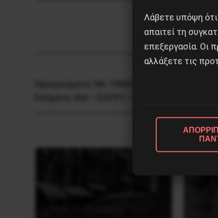
Λάβετε υπόψη ότι
απαιτεί τη συγκατ
επεξεργασία. Οι π
αλλάξετε τις προτ
Προηγούμενο:
ΝΑ ΤΙΜΩΡΗΘΟΥΝ ΟΙ ΤΟΠΙΚΟΙ 
Επόμενο:
ΙΚΑ – ΕΟΠΥΥ : ΥΠΑΡΧΕΙ “ΘΕΜΑ”
ΑΠΟΡΡΙΠ
ΠΑΝ