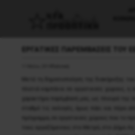
AΡ
ΚΟΙΝΩΝ
ΕΡΓΑΤΙΚΕΣ ΠΑΡΕΜΒΑΣΕΙΣ ΤΟΥ Ε
11 Μαΐου, 2014
Πολιτική
Μετά τη δημοσιοποίηση της διακήρυξης του 
πλατιά καμπάνια σε εργατικούς χώρους, η ο
χαρακτήρα παρέμβασή μας, ως πλευρά της σ
σταθμό τις εκλογές, όμως πάει και πέρα απ
πρόγραμμα, σε εργατικούς χώρους που το πρ
τους εργαζόμενους στο Μετρό, στο Δήμο Αγ.