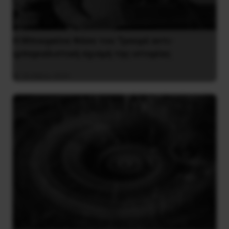
Η Μπουρκίνα Φάσο του Τραορέ αντι-
ιμπεριαλιστική σχισμή της ιστορίας
26 Μαΐου 2025