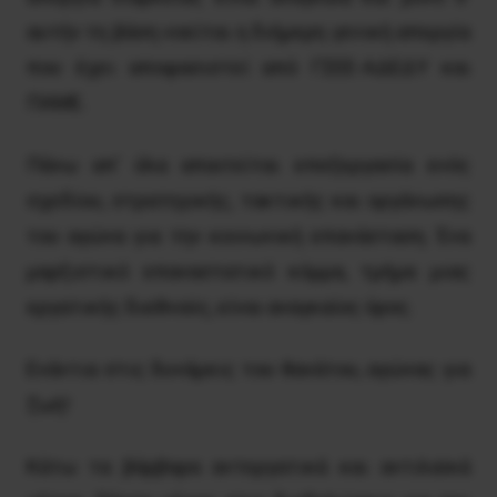
αυτήν τη βάση νοείται η διήμερη γενική απεργία
που έχει αποφασιστεί από ΓΣEE-AΔEΔY και
ΠAME.
Πάνω απ’ όλα απαιτείται επεξεργασία ενός
σχεδίου, στρατηγικής, τακτικής και οργάνωσης
του αγώνα για την κοινωνική επανάσταση. Ένα
μαρξιστικό επαναστατικό κόμμα, τμήμα μιας
εργατικής διεθνούς, είναι αναγκαίος όρος.
Eνάντια στις δυνάμεις του θανάτου, αγώνας για
ζωή!
Kάτω τα βάρβαρα αντεργατικά και αντιλαϊκά