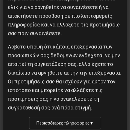
κλικ για να αρνηθείτε να συναινέσετε ή να
αποκτήσετε πρόσβαση σε πιο λεπτομερείς
πληροφορίες και να αλλάξετε τις προτιμήσεις
Κοινοποίησε το:
σας πριν συναινέσετε.
Λάβετε υπόψη ότι κάποια επεξεργασία των
προσωπικών σας δεδομένων ενδέχεται να μην
Προηγούμενο:
ΚΑΘΑΡΙΣΤΡΙΕΣ ΤΗΣ ΛΙΝΚ ΑΠ:
απαιτεί τη συγκατάθεσή σας, αλλά έχετε το
ΛΕΥΚΕΣ, ΜΑΥΡΕΣ, ΚΑΦΕ ΕΡΓΑΤΡΙΕΣ ΕΝΩΜΕΝΕΣ
δικαίωμα να αρνηθείτε αυτήν την επεξεργασία.
Επόμενο:
EEK: ΑΝΟΙΧΤΟ ΓΡΑΜΜΑ ΣΤΗΝ
Οι προτιμήσεις σας θα ισχύουν για αυτόν τον
ΑΝΤΑΡΣΥΑ
ιστότοπο και μπορείτε να αλλάξετε τις
προτιμήσεις σας ή να ανακαλέσετε τη
Δημοφιλή Άρθρα
συγκατάθεσή σας ανά πάσα στιγμή.
Περισσότερες πληροφορίες
▼