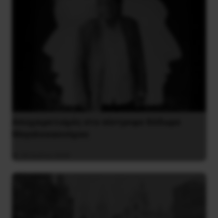
Αποχαιρετισμός στο σύντροφο Θόδωρο
Μεγαλοοικονόμου
26 Ιουλίου 2026