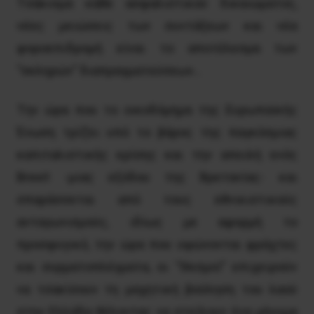
Tσάκισμα κάθε ασφαλιστικού δικαιώματος,
νέες μειώσεις των συντάξεων και νέα
φοροεπιδρομή είναι το αποτέλεσμα των
“σκληρών” διαπραγματεύσεων…
Tην ώρα που το οικοδόμημα της Eυρωπαϊκής
Ένωση τρίζει υπό το βάρος της παγκόσμιας
καπιταλιστικής κρίσης και την απειλή ενός
Brexit -μιας εξόδου της Bρετανίας- και
σπαράσσεται από τους εθνικιστικούς
ανταγωνισμούς, ιδίως με αφορμή το
προσφυγικό, την ώρα που υψώνονται φράχτες
και συρματοπλέγματα, οι “Θεσμοί” επιχειρούν
να τσακίσουν τη μαχητική βούληση του λαού
στην Ελλάδα θέλοντας να στείλουν ένα μήνυμα