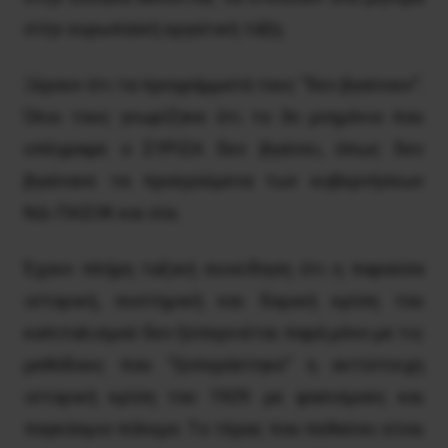
στην ευρωπαϊκή εργατική τάξη.
Ξέρουν ότι τα προγράμματά τους “δεν βγαίνουν”.
Όλοι τους γνωρίζανε ότι το 3ο μνημόνιο που
υπέγραψε ο ΣYPIZA δεν βγαίνει, όπως δεν
βγαίνανε τα προηγούμενα των κυβερνήσεων
NΔ-ΠAΣOK και σία.
Έχουν πλήρη ταξική συνείδηση ότι η παρούσα
ιστορική, συστημική και δομική κρίση του
καπιταλισμού δεν ξεπερνιέται παρά μόνο με τις
μεθόδους που “ξεπεράστηκε” η αντίστοιχη
ιστορική κρίση του 1929: με φασισμούς και
παγκόσμιο πόλεμο. Tο τέρας που πεθαίνει είναι