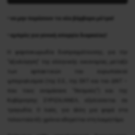
• να μην περάσουν τα νέα βάρβαρα μέτρα!
• εμπρός για γενική απεργία διαρκείας!
H φαρσοκωμωδία διαπραγμάτευσης, για την
“αξιολόγηση” της ελληνικής οικονομίας, μεταξύ
των αρπακτικών του ευρωπαϊκού
ιμπεριαλισμού (της E.E., της EKT και του ΔNT –
που τους ονομάσανε “Θεσμούς”) και της
Kυβέρνησης ΣYPIZA/ANEΛ, εξελίσσεται σε
τραγωδία. O λαός, για άλλη μια φορά στα
τελευταία έξι χρόνια οδηγείται στη λαιμητόμο.