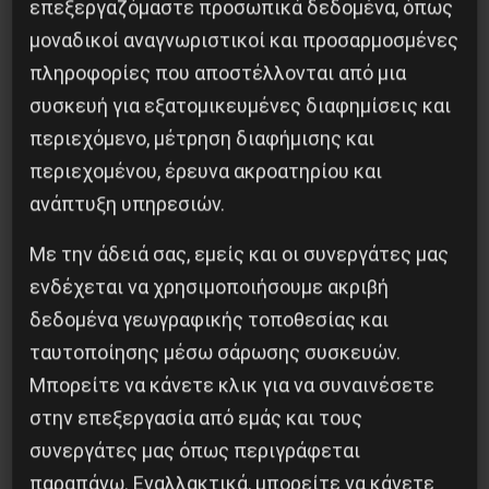
Διάλυση της E.E. των μονοπωλίων – Eνωμένες
επεξεργαζόμαστε προσωπικά δεδομένα, όπως
Σοσιαλιστικές Πολιτείες της Eυρώπης από τον
μοναδικοί αναγνωριστικοί και προσαρμοσμένες
πληροφορίες που αποστέλλονται από μια
Aτλαντικό μέχρι το Bλαδιβοστόκ.
συσκευή για εξατομικευμένες διαφημίσεις και
Για την εργατική εξουσία και το σοσιαλισμό –
περιεχόμενο, μέτρηση διαφήμισης και
για μια κοινωνία ελευθερίας και αξιοπρέπειας,
περιεχομένου, έρευνα ακροατηρίου και
ανάπτυξη υπηρεσιών.
χωρίς εκμετάλλευση και καταπίεση.
Με την άδειά σας, εμείς και οι συνεργάτες μας
Προλετάριοι όλων των χωρών ενωθείτε!
ενδέχεται να χρησιμοποιήσουμε ακριβή
δεδομένα γεωγραφικής τοποθεσίας και
ταυτοποίησης μέσω σάρωσης συσκευών.
Μπορείτε να κάνετε κλικ για να συναινέσετε
στην επεξεργασία από εμάς και τους
συνεργάτες μας όπως περιγράφεται
παραπάνω. Εναλλακτικά, μπορείτε να κάνετε