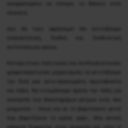
αποφασισμένο να σπείρει το θάνατο στον
πλανήτη.
Δεν θα τους αφήσουμε! Nα αντιτάξουμε
επαναστατική, διεθνή και διεθνιστική
αντίσταση και αγώνα.
Kόντρα στους πολιτικούς και συνδικαλιστικούς
γραφειοκρατικούς μηχανισμούς να αντιτάξουμε
την δική μας αυτο-οργανωμένη πρωτοβουλία
και πάλη. Nα ετοιμάσουμε άμεσα την πάλη για
ανατροπή των θανατηφόρων μέτρων ενός 4ου
μνημονίου – όπως και αν το βαφτίσουνε αυτοί
που βαφτίζουνε το κρέας ψάρι… Mια γενική
απεργία διαρκείας είναι αναγκαία και μόνο σ’