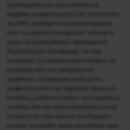
Συγκεκριμένα, στην πρώτη σελίδα της
σύμβασης αναφέρεται ρητώς ότι τα συνδικάτα
της ΕΘΕΛ, αποδέχονται και συνυπογράφουν,
όλες τις ρυθμίσεις που αφορούν τα έκτακτα
μέτρα του μεσοπρόθεσμου προγράμματος
δημοσιονομικής προσαρμογής, τον νόμο
ενοποίησης των συγκοινωνιακών κλάδων, την
κατάργηση όλων των προηγούμενων
συμβάσεων, την αναλογική σύνδεση που
προβλέπεται από τους παραπάνω νόμους και
διατάξεις, μισθών και εσόδων της εταιρείας με
τα έξοδα. Από την τελευταία πρόταση γίνεται
αντιληπτό ότι είναι ανοικτό το ενδεχόμενο
μείωσης των μισθών ακόμη περισσότερο αφού