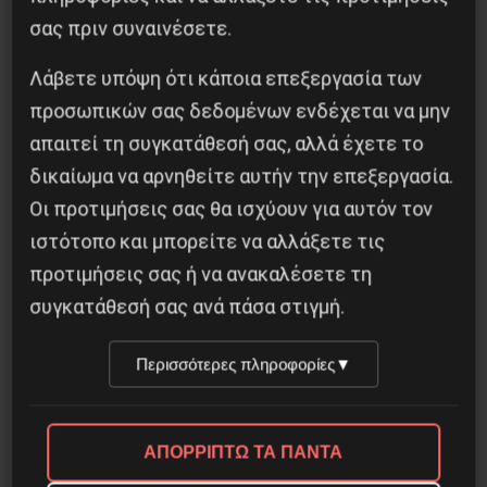
καταδικάζει την σύμβαση εργασίας στην ΕΘΕΛ!!
σας πριν συναινέσετε.
Οι κωμικοτραγικές φιγούρες των
γραφειοκρατών είναι τα στηρίγματα μιας
Λάβετε υπόψη ότι κάποια επεξεργασία των
κωμικοτραγικής κυβέρνησης που φαντάζεται
προσωπικών σας δεδομένων ενδέχεται να μην
ότι θα τελειώσει με τους εργάτες με
απαιτεί τη συγκατάθεσή σας, αλλά έχετε το
υπογραφές σε σκοτεινά γραφεία. Αντίθετα με
δικαίωμα να αρνηθείτε αυτήν την επεξεργασία.
Οι προτιμήσεις σας θα ισχύουν για αυτόν τον
τις αντιλήψεις τους τα ζητήματα θα τεθούν
ιστότοπο και μπορείτε να αλλάξετε τις
μπροστά στην κοινωνία και θα λυθούν στους
προτιμήσεις σας ή να ανακαλέσετε τη
δρόμους.
συγκατάθεσή σας ανά πάσα στιγμή.
T. Aλ.
Περισσότερες πληροφορίες
▼
ΑΠΟΡΡΙΠΤΩ ΤΑ ΠΑΝΤΑ
Κοινοποίησε το: