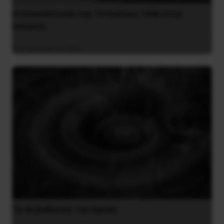
Η Eπανάσταση της 19 Ιουλίου 1936 στην
Iσπανία
5 Αυγούστου 2026
Το ΑΙ βαθαίνει την Κρίση