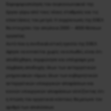
δορυφοριοποίηση του συγκοινωνιακού της
έργου γύρω από τους νέους σταθμούς και τις
επεκτάσεις του μετρό. Η συρρίκνωση της ΕΘΕΛ
θα στοιχίσει την απώλεια 2000 – 4000 θέσεων
εργασίας.
Αυτό που η συνδικαλιστική ηγεσία της ΕΘΕΛ
άφησε να εννοείται χωρίς να ειπωθεί, είναι ότι
αποδέχθηκε, συμφώνησε και υπέγραψε μια
σύμβαση αποδοχής όλων των αντεργατικών
μνημονιακών νόμων, όλων των κυβερνητικών
αντεργατικών υπουργικών αποφάσεων και
κοινών υπουργικών αποφάσεων ελπίζοντας ότι
η πτώση του εργατικού κόστους θα μείωνε τον
αριθμό των απολύσεων.