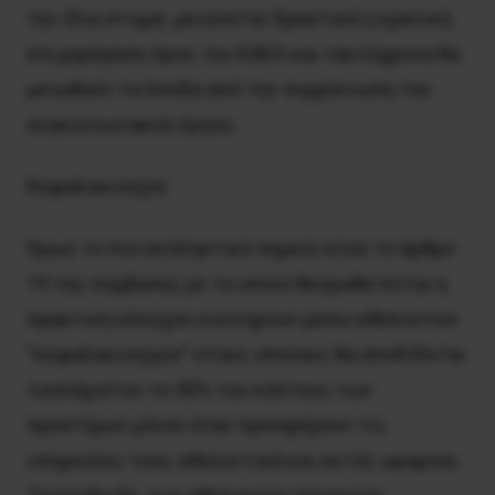
την ίδια στιγμή μειώνεται δραστικά η κρατική
επιχορήγηση προς την ΕΘΕΛ και ταυτόχρονα θα
μειωθούν τα έσοδα από την συρρίκνωση του
συγκοινωνιακού έργου.
Kεφαλοκυνηγοί
Όμως το πιο εκπληκτικό σημείο είναι το άρθρο
19 της σύμβασης με το οποίο θεσμοθετείται η
πρακτική ελέγχου εισιτηρίων μέσω εθελοντών
“κεφαλοκυνηγών” στους οποίους θα αποδίδεται
τουλάχιστον το 50% του κόστους των
προστίμων μόνον όταν προσφέρουν τις
υπηρεσίες τους εθελοντικά και εκτός ωραρίου.