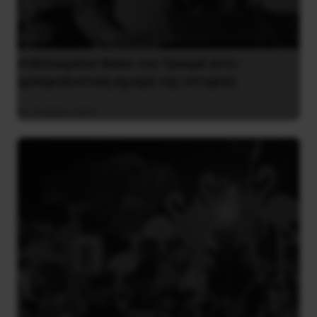
Η Μπουρκίνα Φάσο του Τραορέ αντι-
ιμπεριαλιστική σχισμή της ιστορίας
26 Μαΐου 2025