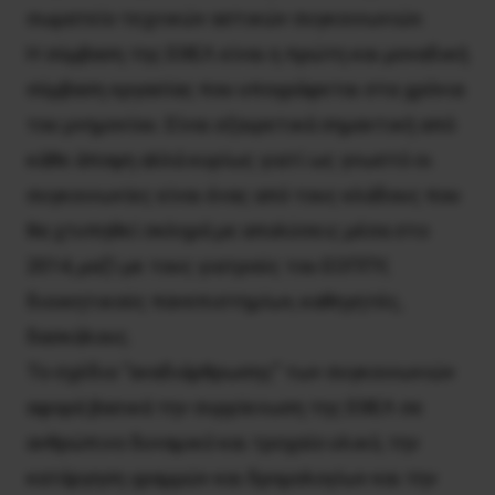
σωματείο τεχνικών αστικών συγκοινωνιών.
Η σύμβαση της ΕΘΕΛ είναι η πρώτη και μοναδική
σύμβαση εργασίας που υπογράφεται στα χρόνια
του μνημονίου. Είναι εξαιρετικά σημαντική από
κάθε άποψη αλλά κυρίως γιατί ως γνωστό οι
συγκοινωνίες είναι ένας από τους κλάδους που
θα χτυπηθεί σκληρά με απολύσεις μέσα στο
2014, μαζί με τους γιατρούς του ΕΟΠΠΥ,
διοικητικούς πανεπιστημίων, καθηγητές,
δασκάλους.
Το σχέδιο “αναδιάρθρωσης” των συγκοινωνιών
αφορά βασικά την συρρίκνωση της ΕΘΕΛ σε
ανθρώπινο δυναμικό και τροχαίο υλικό, την
κατάργηση γραμμών και δρομολογίων και την