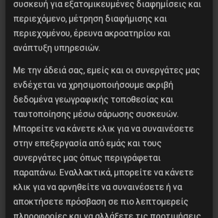
μελλοντικούς αγώνες που σίγουρα θα
συσκευή για εξατομικευμένες διαφημίσεις και
προκύψουν.
περιεχόμενο, μέτρηση διαφήμισης και
Μοναδικό όπλο της απομονωμένης και
περιεχομένου, έρευνα ακροατηρίου και
απονομιμοποιημένης από την κοινωνία
ανάπτυξη υπηρεσιών.
κυβέρνησης είναι η συνδικαλιστική
Με την άδειά σας, εμείς και οι συνεργάτες μας
γραφειοκρατία. Η σύμβαση της ΕΘΕΛ πέρασε
ενδέχεται να χρησιμοποιήσουμε ακριβή
χωρίς γενική συνέλευση, δηλαδή χωρίς την
δεδομένα γεωγραφικής τοποθεσίας και
συναίνεση των εργαζόμενων και με την
ταυτοποίησης μέσω σάρωσης συσκευών.
πλειοψηφία στο ΔΣ του σωματείου που της
Μπορείτε να κάνετε κλικ για να συναινέσετε
έδωσε η μία ψήφος του προέδρου του
στην επεξεργασία από εμάς και τους
Εργατικού Κέντρου Αθήνας, Λιαγούρη Μιχάλη. Ο
συνεργάτες μας όπως περιγράφεται
ίδιος ο Λιαγούρης στη συνέχεια αναγκάστηκε
παραπάνω. Εναλλακτικά, μπορείτε να κάνετε
κλικ για να αρνηθείτε να συναινέσετε ή να
να υπογράψει σαν πρόεδρος, την επίσης
αποκτήσετε πρόσβαση σε πιο λεπτομερείς
πλειοψηφική απόφαση του ΔΣ του ΕΚΑ το οποίο
πληροφορίες και να αλλάξετε τις προτιμήσεις