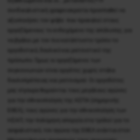
εξαθλιωμένοι και οι… μετανάστες!! Η
συνδικαλιστική γραφειοκρατία προσπαθεί να
αξιοποιήσει τον φόβο που προκαλεί στους
εργαζόμενους το ενδεχόμενο της απόλυσης, για
να βγάλει με τον πιο κατάπτυστο τρόπο το
εργοδοτικό, δουλικό και ρατσιστικό της
πρόσωπο. Όμως οι εργαζόμενοι των
συγκοινωνιών είναι εργάτες χωρίς στάλα
δουλοπρέπειας και ρατσισμού. Οι εργοδότες
μας σίγουρα θυμούνται τους μεγάλους αγώνες
για την εθνικοποίηση της ΑΣΠΑ (σημερινής
ΕΘΕΛ), τους αγώνες για την εθνικοποίηση των
ΗΣΑΠ, την πολύμηνη απεργία στα τρόλεϊ για το
ασφαλιστικό, τον αγώνα της ΕΘΕΛ ενάντια στον