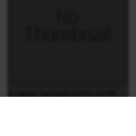
Το “μήνυμα” της Εαρινής Συνόδου του ΔΝΤ
14 Απριλίου 2019