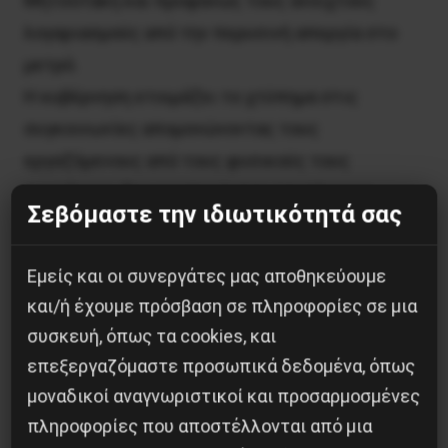
Μητσοτάκη και προφανώς τους ανοιχτούς
λογαριασμούς από την περυσινή απεργία στο
μετρό.
Η κυβέρνηση ετοιμάζει το χτύπημα στις
συγκοινωνίες απομονώνοντας τους
εργαζόμενους από τους φυσικούς τους
συμμάχους, δαιμονοποιώντας ταυτόχρονα
Σεβόμαστε την ιδιωτικότητά σας
φτωχούς και μετανάστες, διαχωρίζοντας τα
αιτήματα των εργαζόμενων από εκείνα των
Εμείς και οι συνεργάτες μας αποθηκεύουμε
επιβατών. Χτυπά μεθοδικά το βασικό αίτημα για
και/ή έχουμε πρόσβαση σε πληροφορίες σε μια
δημόσια και δωρεάν συγκοινωνία και τον
συσκευή, όπως τα cookies, και
κοινωνικό χαρακτήρα των συγκοινωνιών, γιατί
επεξεργαζόμαστε προσωπικά δεδομένα, όπως
είναι ο κρίκος που θα μπορούσε να
μοναδικοί αναγνωριστικοί και προσαρμοσμένες
δημιουργήσει ένα ποταμό αλληλεγγύης στους
πληροφορίες που αποστέλλονται από μια