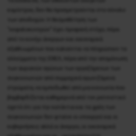
Τα έσοδα δε, των εθελοντών ελεγκτών
κομίστρου, δεν θα προσμετρούνται στο σύνολο
των αποδοχών. Η θεσμοθέτηση των
“κεφαλοκυνηγών” έχει προφανή στόχο, πέρα
από το κυνήγι άνεργων και οικονομικά
εξαθλιωμένων που καλούνται να πληρώσουν τα
ελλείμματα της ΕΘΕΛ, πέρα από την απομόνωση
των αυριανών αγώνων των εργαζόμενων των
συγκοινωνιών από συμμαχικά αγωνιζόμενα
στρώματα, να εμπεδωθεί από μια κοινωνία που
βομβαρδίζεται καθημερινά από τον ρατσιστικό
οχετό ότι για την κατάντια και τα χρέη των
συγκοινωνιών δεν φταίνε οι υπουργοί και οι
κυβερνήσεις αλλά οι άνεργοι, οι οικονομικά