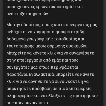
Επόμενο:
ΝΙΚΗ ΣΤΟΥΣ ΕΡΓΑΖΟΜΕΝΟΥΣ ΤΗΣ
περιεχομένου, έρευνα ακροατηρίου και
ΑΛΟΥΜΙΝΙΟΝ ΕΛΛΑΔΟΣ
ανάπτυξη υπηρεσιών.
Δημοφιλή Άρθρα
Με την άδειά σας, εμείς και οι συνεργάτες μας
ενδέχεται να χρησιμοποιήσουμε ακριβή
δεδομένα γεωγραφικής τοποθεσίας και
ταυτοποίησης μέσω σάρωσης συσκευών.
Μπορείτε να κάνετε κλικ για να συναινέσετε
στην επεξεργασία από εμάς και τους
συνεργάτες μας όπως περιγράφεται
παραπάνω. Εναλλακτικά, μπορείτε να κάνετε
κλικ για να αρνηθείτε να συναινέσετε ή να
αποκτήσετε πρόσβαση σε πιο λεπτομερείς
πληροφορίες και να αλλάξετε τις προτιμήσεις
Η Eπανάσταση της 19 Ιουλίου 1936 στην
Iσπανία
σας πριν συναινέσετε.