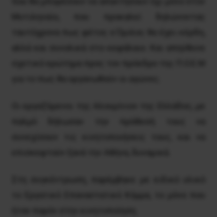
που θα μπορέσουν να απαντήσουν όχι μόνο στον
Μυτιληναίο, που προκαλεί δηλώνοντας
ταυτόχρονα πως φέτος ο Όμιλος θα έχει κέρδη,
αλλά και συνολικά στο κεφάλαιο. Και απηύθυνε
σχετικό ερώτημα προς τον πρόεδρο της Π.Ο.Ε.Μ
για το πως θα οργανωθούν οι αγώνες.
Οι εργαζόμενοι της Αλουμίνιον της Ελλάδος, με
παλμό δήλωσαν την πρόθεσή τους να
συνεχίσουν τις κινητοποιήσεις τους, και να
επισκεφτούν ξανά την Αθήνα, δυναμικά.
Στη συγκέντρωση, παρέμβηκε με ειδικό υλικό
το Εργατικό Επαναστατικό Κόμμα, το μόνο που
ήταν παρόν στην κινητοποίηση.