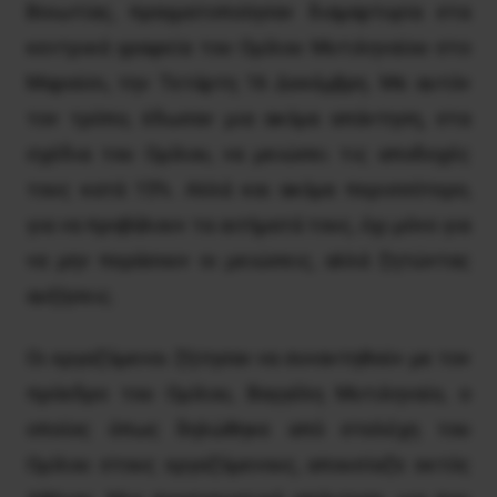
Βοιωτίας, πραγματοποίησαν διαμαρτυρία στα
κεντρικά γραφεία του Ομίλου Μυτιληναίου στο
Μαρούσι, την Τετάρτη 16 Δεκέμβρη. Με αυτόν
τον τρόπο, έδωσαν μια ακόμα απάντηση, στα
σχέδια του Ομίλου, να μειώσει τις αποδοχές
τους κατά 15%. Αλλά και ακόμα περισσότερο,
για να προβάλουν τα αιτήματά τους, όχι μόνο για
να μην περάσουν οι μειώσεις, αλλά ζητώντας
αυξήσεις.
Οι εργαζόμενοι ζήτησαν να συναντηθούν με τον
πρόεδρο του Ομίλου, Βαγγέλη Μυτιληναίο, ο
οποίος όπως δηλώθηκε από στελέχη του
Ομίλου στους εργαζόμενους, απουσίαζε εκτός