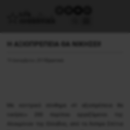
H AΞΙΟΠΡΕΠΕΙΑ ΘΑ ΝΙΚΗΣΕΙ!
19 Δεκεμβρίου, 2015
Εργατικά
Με κεντρικό σύνθημα «Η αξιοπρέπεια θα
νικήσει» 200 περίπου εργαζόμενοι της
Αλουμίνιον της Ελλάδος, από τα Άσπρα Σπίτια