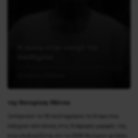
Η άνοια στην εποχή της
πανδημίας
29 Απριλίου, 2020
Υγεία
της Κατερίνας Μάτσα
Ξεπερνούν τα 50 εκατομμύρια τα άτομα που
πάσχουν από άνοια, στις διάφορες μορφές της,
ενώ υπολογίζεται ότι το 2030 θα έχουν φτάσει