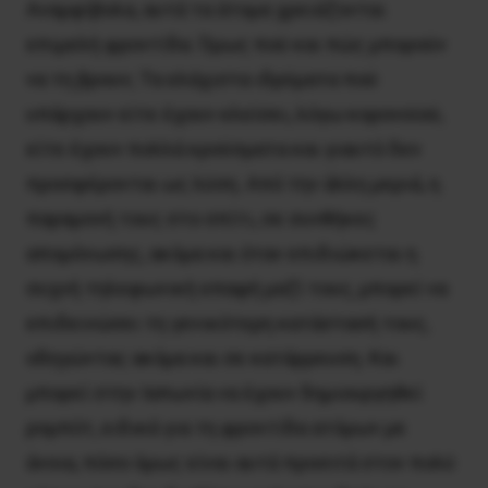
Αναμφίβολα, αυτά τα άτομα χρειάζονται
επιμελή φροντίδα. Όμως πού και πώς μπορούν
να τη βρουν; Τα ελάχιστα ιδρύματα πού
υπάρχουν είτε έχουν κλείσει, λόγω κορονοϊού,
είτε έχουν πολλά κρούσματα και γιαυτό δεν
προσφέρονται ως λύση. Από την άλλη μεριά, η
παραμονή τους στο σπίτι, σε συνθήκες
απομόνωσης, ακόμα και όταν επιδιώκεται η
συχνή τηλεφωνική επαφή μαζί τους, μπορεί να
επιδεινώσει τη γενικότερη κατάστασή τους,
οδηγώντας ακόμα και σε κατάρρευση. Και
μπορεί στην Ιαπωνία να έχουν δημιουργηθεί
ρομπότ, ειδικά για τη φροντίδα ατόμων με
άνοια, πόσο όμως είναι αυτά προσιτά στον πολύ