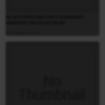
NA AΠOTPEΨOYME THN YΓEIONOMIKH –
ANΘPΩΠIΣTIKH KATAΣTPOΦH
29 Νοεμβρίου 2013