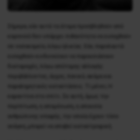
Σήμερα, εάν αυτά τα άτομα προσβληθούν από
κορονοϊό δεν υπάρχει πιθανότητα να εισαχθούν
σε νοσοκομείο, λόγω ηλικίας. Εάν, παρολαυτά
εισαχθούν κινδυνεύουν να παρουσιάσουν
διαταραχές, λόγω απότομης αλλαγής
περιβάλλοντος, άγχος, πανικό, ακόμα και
παραληρητικές καταστάσεις. Τί μένει; Η
καραντίνα στο σπίτι. Σε αυτή, όμως την
περίπτωση, η απομόνωση, η απουσία
ανθρώπινης επαφής, την οποία έχουν τόσο
ανάγκη, μπορεί να αποβεί καταστροφική.