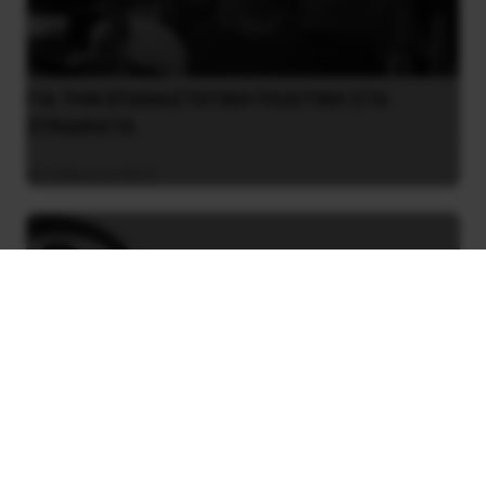
ΓIA ΤΗΝ EΠANAΣTATIKH ΠΟΛΙΤΙΚΗ ΣΤΑ
ΣYNΔIKAΤΑ
4 Μαρτίου 2019