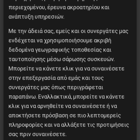
περιεχομένου, έρευνα ακροατηρίου και
ανάπτυξη υπηρεσιών.
Κοινοποίησε το:
Με την άδειά σας, εμείς και οι συνεργάτες μας
ενδέχεται να χρησιμοποιήσουμε ακριβή
δεδομένα γεωγραφικής τοποθεσίας και
ταυτοποίησης μέσω σάρωσης συσκευών.
Προηγούμενο:
Εργατικά συνδικάτα υπέρ της
Μπορείτε να κάνετε κλικ για να συναινέσετε
διαδήλωσης της Πρωτομαγιάς
στην επεξεργασία από εμάς και τους
Επόμενο:
Διάγγελμα Κούλη: “Γέφυρα
συνεργάτες μας όπως περιγράφεται
ασφαλείας” – ή το Γεφύρι της Άρτας;
παραπάνω. Εναλλακτικά, μπορείτε να κάνετε
κλικ για να αρνηθείτε να συναινέσετε ή να
Δημοφιλή Άρθρα
αποκτήσετε πρόσβαση σε πιο λεπτομερείς
πληροφορίες και να αλλάξετε τις προτιμήσεις
σας πριν συναινέσετε.