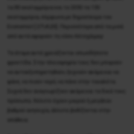
τα 80 εκατομμύρια και το 2050 τα 150
εκατομμύρια, σύμφωνα με δημοσίευμα του
Economist [ 27\4\20]. Περισσότερα από τα μισά
από αυτά αφορούν τη νόσο Αλτσχάιμερ
Τα άτομα αυτά χρειάζονται οπωσδήποτε
φροντίδα. Στην πλειοψηφία τους δεν μπορούν
να αυτοεξυπηρετηθούν, ξεχνούν ακόμα και να
φάνε, να πιούν νερό, να πάνε στην τουαλέτα.
Συχνά δεν αναγνωρίζουν ακόμα και τα δικά τους
πρόσωπα. Άλλοτε έχουν μικρού ή μεγάλου
βαθμού ανησυχία, άλλοτε βυθίζονται στην
απάθεια.