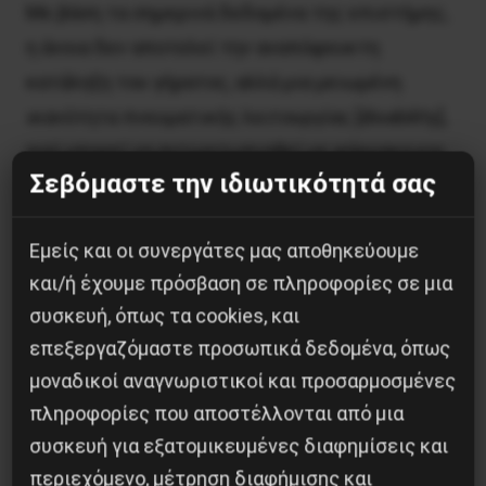
Με βάση τα σημερινά δεδομένα της επιστήμης,
η άνοια δεν αποτελεί την αναπόφευκτη
κατάληξη του γήρατος, αλλά μια μειωμένη
ικανότητα πνευματικής λειτουργίας [disability],
πού μπορεί να αντιμετωπισθεί με φάρμακα και
Σεβόμαστε την ιδιωτικότητά σας
άλλα μέσα. Ομως, σήμερα, η έρευνα και οι
κλινικές δοκιμές έχουν διακοπεί. Η
Εμείς και οι συνεργάτες μας αποθηκεύουμε
προτεραιότητα δίνεται αποκλειστικά σε ό,τι
και/ή έχουμε πρόσβαση σε πληροφορίες σε μια
σχετίζεται με τον κορονοϊό
συσκευή, όπως τα cookies, και
επεξεργαζόμαστε προσωπικά δεδομένα, όπως
Η κατάσταση για τούς ανοϊκούς συνανθρώπους
μοναδικοί αναγνωριστικοί και προσαρμοσμένες
μας εξελίσσεται καταστροφική.
πληροφορίες που αποστέλλονται από μια
συσκευή για εξατομικευμένες διαφημίσεις και
28\4\20
περιεχόμενο, μέτρηση διαφήμισης και